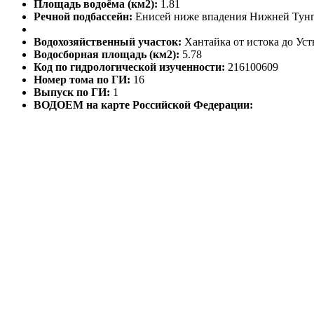
Площадь водоёма (км2):
1.81
Речной подбассейн:
Енисей ниже впадения Нижней Тун
Водохозяйственный участок:
Хантайка от истока до Уст
Водосборная площадь (км2):
5.78
Код по гидрологической изученности:
216100609
Номер тома по ГИ:
16
Выпуск по ГИ:
1
ВОДОЕМ на карте Российской Федерации: