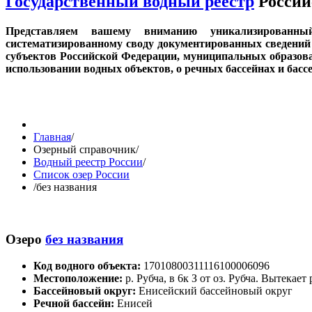
Государственный водный реестр
Россий
Представляем вашему вниманию уникализированн
систематизированному своду документированных сведений 
субъектов Российской Федерации, муниципальных образов
использовании водных объектов, о речных бассейнах и бас
Главная
/
Озерный справочник
/
Водный реестр России
/
Список озер России
/
без названия
Озеро
без названия
Код водного объекта:
17010800311116100006096
Местоположение:
р. Рубча, в 6к З от оз. Рубча. Вытекает
Бассейновый округ:
Енисейский бассейновый округ
Речной бассейн:
Енисей