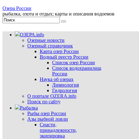
Озера России
рыбалка, охота и отдых; карты и описания водоемов
ОЗЕРА.info
Озерные новости
Озерный справочник
Карта озер России
Водный реестр России
Список озер России
Список водохранилищ
России
Наука об озерах
Лимнология
Гидрология
О портале OZERA.info
Поиск по сайту
Рыбалка
Рыбы озер России
Азы рыбной ловли
Снасти,
принадлежности,
экипировка