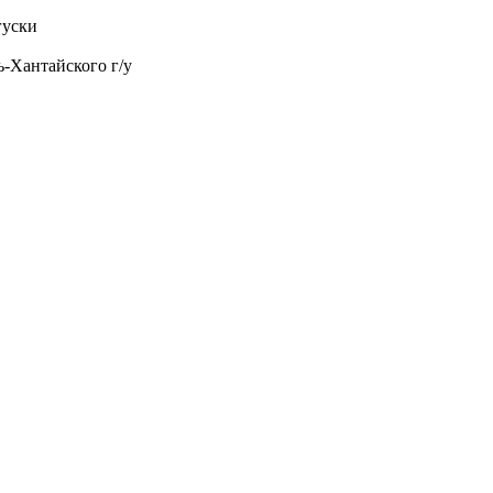
гуски
ь-Хантайского г/у