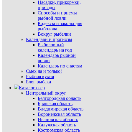
Насадки, прикормки,
привады
Способы и приемы
рыбной ловли
Кодексы и законы для
рыболова
Вокруг рыбалки
Календари и прогнозы
Рыболовный
календарь на год
Календарь рыбной
ловли
Календарь по снастям
Смех да и только!
Рыбная кухня
Блог рыбака
Каталог озер
Центральный округ
Белгородская область
Брянская область
Владимирская область
Воронежская область
Ивановская область
Калужская область
Костромская область