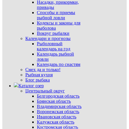
Насадки, прикормки,
привады
Способы и приемы
рыбной ловли
Кодексы и законы для
рыболова
Вокруг рыбалки
Календари и прогнозы
Рыболовный
календарь на год
Календарь рыбной
ловли
Календарь по снастям
Смех да и только!
Рыбная кухня
Блог рыбака
Каталог озер
Центральный округ
Белгородская область
Брянская область
Владимирская область
Воронежская область
Ивановская область
Калужская область
Костромская область