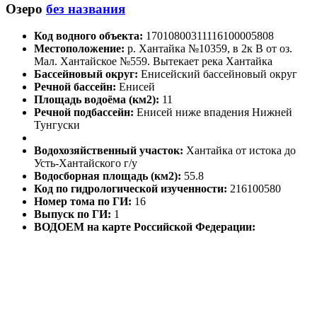
Озеро
без названия
Код водного объекта:
17010800311116100005808
Местоположение:
р. Хантайка №10359, в 2к В от оз.
Мал. Хантайское №559. Вытекает река Хантайка
Бассейновый округ:
Енисейский бассейновый округ
Речной бассейн:
Енисей
Площадь водоёма (км2):
11
Речной подбассейн:
Енисей ниже впадения Нижней
Тунгуски
Водохозяйственный участок:
Хантайка от истока до
Усть-Хантайского г/у
Водосборная площадь (км2):
55.8
Код по гидрологической изученности:
216100580
Номер тома по ГИ:
16
Выпуск по ГИ:
1
ВОДОЕМ на карте Российской Федерации: