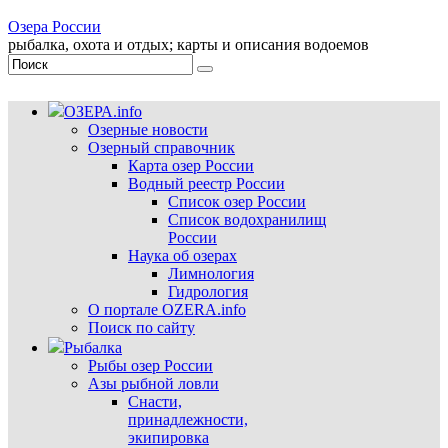
Озера России
рыбалка, охота и отдых; карты и описания водоемов
ОЗЕРА.info
Озерные новости
Озерный справочник
Карта озер России
Водный реестр России
Список озер России
Список водохранилищ
России
Наука об озерах
Лимнология
Гидрология
О портале OZERA.info
Поиск по сайту
Рыбалка
Рыбы озер России
Азы рыбной ловли
Снасти,
принадлежности,
экипировка