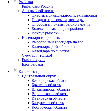
Рыбалка
Рыбы озер России
Азы рыбной ловли
Снасти, принадлежности, экипировка
Насадки, прикормки, привады
Способы и приемы рыбной ловли
Кодексы и законы для рыболова
Вокруг рыбалки
Календари и прогнозы
Рыболовный календарь на год
Календарь рыбной ловли
Календарь по снастям
Смех да и только!
Рыбная кухня
Блог рыбака
Каталог озер
Центральный округ
Белгородская область
Брянская область
Владимирская область
Воронежская область
Ивановская область
Калужская область
Костромская область