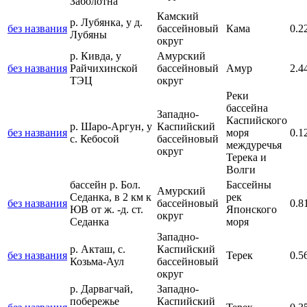
Заболотна
Камский
р. Лубянка, у д.
без названия
бассейновый
Кама
0.2
Лубяны
округ
р. Кивда, у
Амурский
без названия
Райчихинской
бассейновый
Амур
2.4
ТЭЦ
округ
Реки
бассейна
Западно-
Каспийского
р. Шаро-Аргун, у
Каспийский
без названия
моря
0.1
с. Кебосой
бассейновый
междуречья
округ
Терека и
Волги
бассейн р. Бол.
Бассейны
Амурский
Седанка, в 2 км к
рек
без названия
бассейновый
0.8
ЮВ от ж. -д. ст.
Японского
округ
Седанка
моря
Западно-
р. Акташ, с.
Каспийский
без названия
Терек
0.5
Козьма-Аул
бассейновый
округ
р. Дарвагчай,
Западно-
побережье
Каспийский