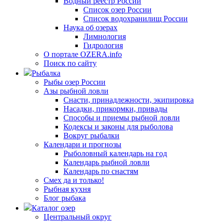
Водный реестр России
Список озер России
Список водохранилищ России
Наука об озерах
Лимнология
Гидрология
О портале OZERA.info
Поиск по сайту
Рыбалка
Рыбы озер России
Азы рыбной ловли
Снасти, принадлежности, экипировка
Насадки, прикормки, привады
Способы и приемы рыбной ловли
Кодексы и законы для рыболова
Вокруг рыбалки
Календари и прогнозы
Рыболовный календарь на год
Календарь рыбной ловли
Календарь по снастям
Смех да и только!
Рыбная кухня
Блог рыбака
Каталог озер
Центральный округ