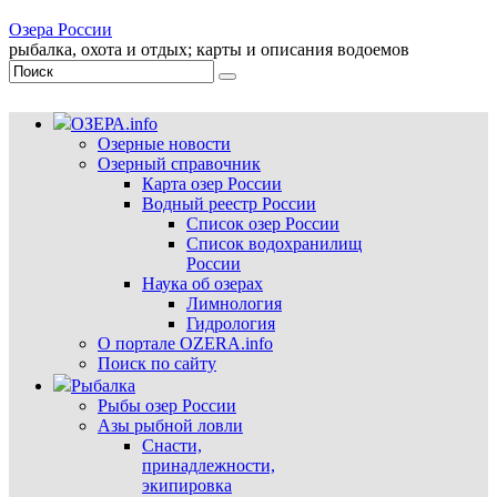
Озера России
рыбалка, охота и отдых; карты и описания водоемов
ОЗЕРА.info
Озерные новости
Озерный справочник
Карта озер России
Водный реестр России
Список озер России
Список водохранилищ
России
Наука об озерах
Лимнология
Гидрология
О портале OZERA.info
Поиск по сайту
Рыбалка
Рыбы озер России
Азы рыбной ловли
Снасти,
принадлежности,
экипировка