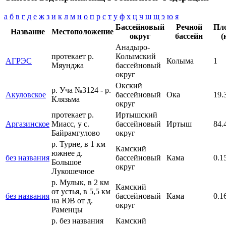
а
б
в
г
д
е
ж
з
и
к
л
м
н
о
п
р
с
т
у
ф
х
ц
ч
ш
щ
э
ю
я
Бассейновый
Речной
Пл
Название
Местоположение
округ
бассейн
(
Анадыро-
протекает р.
Колымский
АГРЭС
Колыма
1
Мяунджа
бассейновый
округ
Окский
р. Уча №3124 - р.
Акуловское
бассейновый
Ока
19.
Клязьма
округ
протекает р.
Иртышский
Аргазинское
Миасс, у с.
бассейновый
Иртыш
84.
Байрамгулово
округ
р. Турне, в 1 км
Камский
южнее д.
без названия
бассейновый
Кама
0.1
Большое
округ
Лукошечное
р. Мулык, в 2 км
Камский
от устья, в 5,5 км
без названия
бассейновый
Кама
0.1
на ЮВ от д.
округ
Раменцы
р. без названия
Камский