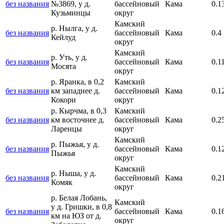
без названия
№3869, у д.
бассейновый
Кама
0.1
Кузьминцы
округ
Камский
р. Нылга, у д.
без названия
бассейновый
Кама
0.4
Кейлуд
округ
Камский
р. Уть, у д.
без названия
бассейновый
Кама
0.1
Мосята
округ
р. Яранка, в 0,2
Камский
без названия
км западнее д.
бассейновый
Кама
0.1
Кокори
округ
р. Кырчма, в 0,3
Камский
без названия
км восточнее д.
бассейновый
Кама
0.2
Ларенцы
округ
Камский
р. Пыжья, у д.
без названия
бассейновый
Кама
0.1
Пыжья
округ
Камский
р. Ныша, у д.
без названия
бассейновый
Кама
0.2
Комяк
округ
р. Белая Лобань,
Камский
у д. Гришки, в 0,8
без названия
бассейновый
Кама
0.1
км на ЮЗ от д.
округ