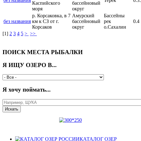
без названия
Терек
0.3
Каспийского
бассейновый
моря
округ
р. Корсаковка, в 7
Амурский
Бассейны
без названия
км к СЗ от г.
бассейновый
рек
0.4
Корсаков
округ
о.Сахалин
[
1
]
2
3
4
5
>
>>
ПОИСК МЕСТА РЫБАЛКИ
Я ИЩУ ОЗЕРО В...
Я хочу поймать...
КАТАЛОГ ОЗЕР