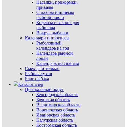
Насадки, прикормки,
привады
Способы и приемы
рыбной ловли
Кодексы и законы для
рыболова
Вокруг рыбалки
Календари и прогнозы
Рыболовный
календарь на год
Календарь рыбной
ловли
Календарь по снастям
Смех да и только!
Рыбная кухня
Блог рыбака
Каталог озер
Центральный округ
Белгородская область
Брянская область
Владимирская область
Воронежская область
Ивановская область
Калужская область
Костромская область