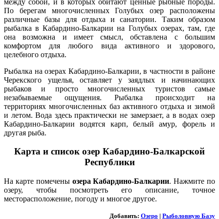
между собой, и в которых обитают ценные рыбные породы.
По берегам многочисленных Голубых озер расположены
различные базы для отдыха и санатории. Таким образом
рыбалка в Кабардино-Балкарии на Голубых озерах, там, где
она возможна и имеет смысл, обставлена с большим
комфортом для любого вида активного и здорового,
целебного отдыха.
Рыбалка на озерах Кабардино-Балкарии, в частности в районе
Черекского ущелья, оставляет у заядлых и начинающих
рыбаков и просто многочисленных туристов самые
незабываемые ощущения. Рыбалка происходит на
территориях многочисленных баз активного отдыха и зимой
и летом. Вода здесь практически не замерзает, а в водах озер
Кабардино-Балкарии водятся карп, белый амур, форель и
другая рыба.
Карта и список озер Кабардино-Балкарской
Республики
На карте помечены
озера Кабардино-Балкарии
. Нажмите по
озеру, чтобы посмотреть его описание, точное
месторасположение, погоду и многое другое.
Добавить:
Озеро
|
Рыболовную Базу