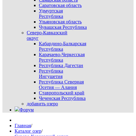
Саратовская область
Удмуртская
Республика
Ульяновская область
Чувашская Республика
Северо-Кавказский
округ
Кабардино-Балкарская
Республика
Карачаево-Черкесская
Республика
Республика Дагестан
Республика
Ингушетия
Республика Северная
Осетия — Алания
Ставропольский край
Чеченская Республика
добавить озеро
Форум
Главная
/
Каталог озер
/