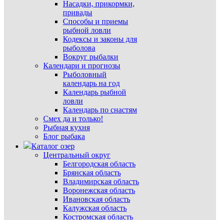
Насадки, прикормки,
привады
Способы и приемы
рыбной ловли
Кодексы и законы для
рыболова
Вокруг рыбалки
Календари и прогнозы
Рыболовный
календарь на год
Календарь рыбной
ловли
Календарь по снастям
Смех да и только!
Рыбная кухня
Блог рыбака
Каталог озер
Центральный округ
Белгородская область
Брянская область
Владимирская область
Воронежская область
Ивановская область
Калужская область
Костромская область