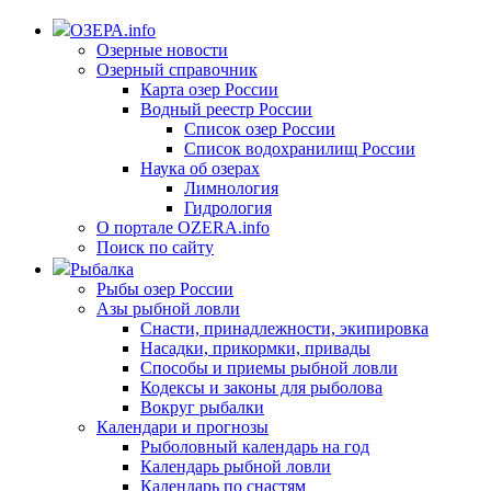
ОЗЕРА.info
Озерные новости
Озерный справочник
Карта озер России
Водный реестр России
Список озер России
Список водохранилищ России
Наука об озерах
Лимнология
Гидрология
О портале OZERA.info
Поиск по сайту
Рыбалка
Рыбы озер России
Азы рыбной ловли
Снасти, принадлежности, экипировка
Насадки, прикормки, привады
Способы и приемы рыбной ловли
Кодексы и законы для рыболова
Вокруг рыбалки
Календари и прогнозы
Рыболовный календарь на год
Календарь рыбной ловли
Календарь по снастям