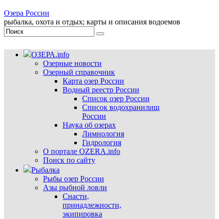
Озера России
рыбалка, охота и отдых; карты и описания водоемов
ОЗЕРА.info
Озерные новости
Озерный справочник
Карта озер России
Водный реестр России
Список озер России
Список водохранилищ
России
Наука об озерах
Лимнология
Гидрология
О портале OZERA.info
Поиск по сайту
Рыбалка
Рыбы озер России
Азы рыбной ловли
Снасти,
принадлежности,
экипировка