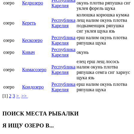
Республика
озеро
Кедрозеро
окунь плотва ряпушка сиг
Карелия
уклея форель щука
колюшка корюшка кумжа
Республика
лещ налим окунь плотва
озеро
Кереть
Карелия
подкаменщик ряпушка
сиг уклея щука язь
Республика
ерш налим окунь плотва
озеро
Кескозеро
Карелия
ряпушка щука
Республика
озеро
Кивач
окунь
Карелия
елец ерш лещ лосось
Республика
налим окунь плотва
озеро
Кимасозеро
Карелия
ряпушка семга сиг хариус
щука язь
Республика
ерш налим окунь плотва
озеро
Кондозеро
Карелия
ряпушка щука
[
1
]
2
3
>
>>
ПОИСК МЕСТА РЫБАЛКИ
Я ИЩУ ОЗЕРО В...