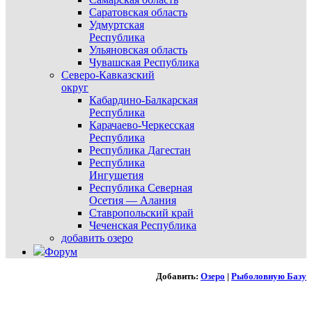
Саратовская область
Удмуртская
Республика
Ульяновская область
Чувашская Республика
Северо-Кавказский
округ
Кабардино-Балкарская
Республика
Карачаево-Черкесская
Республика
Республика Дагестан
Республика
Ингушетия
Республика Северная
Осетия — Алания
Ставропольский край
Чеченская Республика
добавить озеро
Форум
Добавить:
Озеро
|
Рыболовную Базу