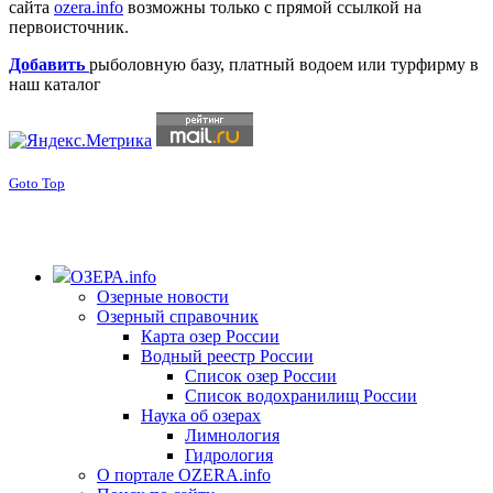
сайта
ozera.info
возможны только с прямой ссылкой на
первоисточник.
Добавить
рыболовную базу, платный водоем или турфирму в
наш каталог
Goto Top
ОЗЕРА.info
Озерные новости
Озерный справочник
Карта озер России
Водный реестр России
Список озер России
Список водохранилищ России
Наука об озерах
Лимнология
Гидрология
О портале OZERA.info