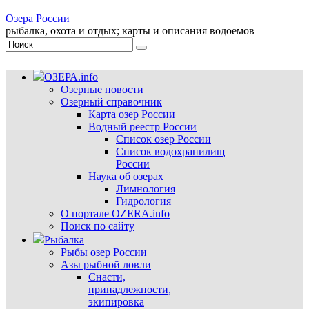
Озера России
рыбалка, охота и отдых; карты и описания водоемов
ОЗЕРА.info
Озерные новости
Озерный справочник
Карта озер России
Водный реестр России
Список озер России
Список водохранилищ
России
Наука об озерах
Лимнология
Гидрология
О портале OZERA.info
Поиск по сайту
Рыбалка
Рыбы озер России
Азы рыбной ловли
Снасти,
принадлежности,
экипировка