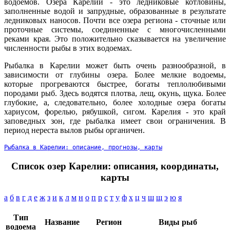
водоемов. Озера Карелии - это ледниковые котловины,
заполненные водой и запрудные, образованные в результате
ледниковых наносов. Почти все озера региона - сточные или
проточные системы, соединенные с многочисленными
реками края. Это положительно сказывается на увеличение
численности рыбы в этих водоемах.
Рыбалка в Карелии может быть очень разнообразной, в
зависимости от глубины озера. Более мелкие водоемы,
которые прогреваются быстрее, богаты теплолюбивыми
породами рыб. Здесь водятся плотва, лещ, окунь, щука. Более
глубокие, а, следовательно, более холодные озера богаты
хариусом, форелью, рябушкой, сигом. Карелия - это край
заповедных зон, где рыбалка имеет свои ограничения. В
период нереста вылов рыбы органичен.
Рыбалка в Карелии: описание, прогнозы, карты
Cписок озер Карелии: описания, координаты,
карты
а
б
в
г
д
е
ж
з
и
к
л
м
н
о
п
р
с
т
у
ф
х
ц
ч
ш
щ
э
ю
я
Тип
Название
Регион
Виды рыб
водоема