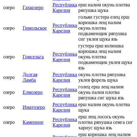
Республика
ерш налим окунь плотва
озеро
Гахкозеро
Карелия
ряпушка щука
гольян густера елец ерш
корюшка лещ налим
Республика
озеро
Гимольское
окунь плотва
Карелия
подкаменщик ряпушка
сиг уклея щука язь
густера ерш колюшка
корюшка лещ налим
Республика
озеро
Гомсельга
окунь плотва
Карелия
подкаменщик уклея щука
язь
Долгая
Республика
окунь плотва ряпушка
озеро
Ламба
Карелия
уклея форель щука
голец ерш лещ налим
Республика
озеро
Елмозеро
окунь палия плотва
Карелия
ряпушка сиг щука язь
Республика
ерш налим окунь плотва
озеро
Иматозеро
Карелия
щука
ерш лещ лосось окунь
Республика
озеро
Каменное
плотва ряпушка семга сиг
Карелия
хариус щука язь
ерш корюшка лещ налим