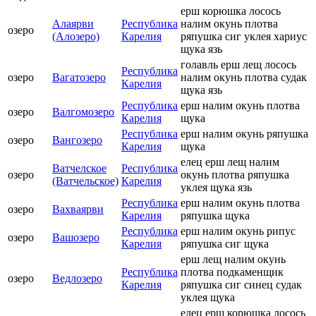
ерш корюшка лосось
Алаярви
Республика
налим окунь плотва
озеро
(Алозеро)
Карелия
ряпушка сиг уклея хариус
щука язь
голавль ерш лещ лосось
Республика
озеро
Вагатозеро
налим окунь плотва судак
Карелия
щука язь
Республика
ерш налим окунь плотва
озеро
Валгомозеро
Карелия
щука
Республика
ерш налим окунь ряпушка
озеро
Вангозеро
Карелия
щука
елец ерш лещ налим
Ватчелское
Республика
озеро
окунь плотва ряпушка
(Ватчельское)
Карелия
уклея щука язь
Республика
ерш налим окунь плотва
озеро
Вахваярви
Карелия
ряпушка щука
Республика
ерш налим окунь рипус
озеро
Вашозеро
Карелия
ряпушка сиг щука
ерш лещ налим окунь
Республика
плотва подкаменщик
озеро
Ведлозеро
Карелия
ряпушка сиг синец судак
уклея щука
елец ерш корюшка лосось