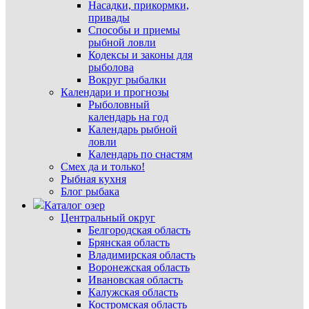
Насадки, прикормки,
привады
Способы и приемы
рыбной ловли
Кодексы и законы для
рыболова
Вокруг рыбалки
Календари и прогнозы
Рыболовный
календарь на год
Календарь рыбной
ловли
Календарь по снастям
Смех да и только!
Рыбная кухня
Блог рыбака
Каталог озер
Центральный округ
Белгородская область
Брянская область
Владимирская область
Воронежская область
Ивановская область
Калужская область
Костромская область