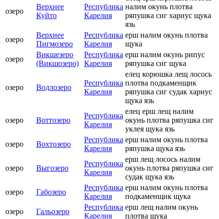
Верхнее
Республика
налим окунь плотва
озеро
Куйто
Карелия
ряпушка сиг хариус щука
язь
Верхнее
Республика
ерш налим окунь плотва
озеро
Пигмозеро
Карелия
щука
Викшезеро
Республика
ерш налим окунь рипус
озеро
(Викшозеро)
Карелия
ряпушка сиг щука
елец корюшка лещ лосось
Республика
плотва подкаменщик
озеро
Водлозеро
Карелия
ряпушка сиг судак хариус
щука язь
елец ерш лещ налим
Республика
озеро
Воттозеро
окунь плотва ряпушка сиг
Карелия
уклея щука язь
Республика
ерш налим окунь плотва
озеро
Вохтозеро
Карелия
ряпушка щука язь
ерш лещ лосось налим
Республика
озеро
Выгозеро
окунь плотва ряпушка сиг
Карелия
судак щука язь
Республика
ерш налим окунь плотва
озеро
Габозеро
Карелия
подкаменщик щука
Республика
ерш лещ налим окунь
озеро
Гальозеро
Карелия
плотва щука