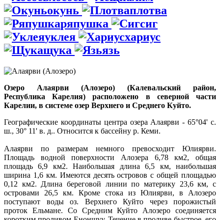
окунь
плотва
ряпушка
сиг
уклея
хариус
щука
язь
Озеро Алаярви (Алозеро) (Калевальский район,
Республика Карелия) расположено в северной части
Карелии, в системе озер Верхнего и Среднего Куйто.
Географические координаты центра озера Алаярви - 65°04' с.
ш., 30° 11' в. д.. Относится к бассейну р. Кеми.
Алаярви по размерам немного превосходит Юлиярви.
Площадь водной поверхности Алозера 6,78 км2, общая
площадь 6,9 км2. Наибольшая длина 6,5 км, наибольшая
ширина 1,6 км. Имеются десять островов с общей площадью
0,12 км2. Длина береговой линии по материку 23,6 км, с
островами 26,5 км. Кроме стока из Юлиярви, в Алозеро
поступают воды оз. Верхнего Куйто через порожистый
проток Ельмане. Со Средним Куйто Алозеро соединяется
коротким проливом Еноншуу. Течение в проливе быстрое, его