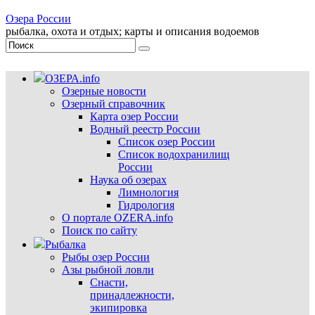
Озера России
рыбалка, охота и отдых; карты и описания водоемов
ОЗЕРА.info
Озерные новости
Озерный справочник
Карта озер России
Водный реестр России
Список озер России
Список водохранилищ
России
Наука об озерах
Лимнология
Гидрология
О портале OZERA.info
Поиск по сайту
Рыбалка
Рыбы озер России
Азы рыбной ловли
Снасти,
принадлежности,
экипировка