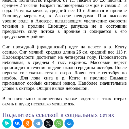
недели. Количество икринок от 1,1 тысячи до 2,6 тысячи, в
среднем 2 тысячи. Возраст половозрелых самцов и самок 2—3
года. Ряпушка мелкая, средний вес 10 г. Ловится в проливе
Еноншуу мережами, в Алозере неводами. При высоком
уровне воды в Алозере, вызывающем увеличение скорости
течения в проливе Еноншуу, ряпушка не в состоянии
преодолеть силу потока в проливе и собирается в его
предустьевом районе.
Сиг проходной (правдинский) идет на нерест в р. Кенту
осенью. Сиг мелкий, средняя длина 26 см, средний вес 113 г.
Половозрелости достигает на четвертом году. Плодовитость
небольшая, в среднем 4 тыс. икринок. Массовый нерест
происходит в течение недели около середины октября. После
нереста сиг скатывается в озеро. Ловят его с сентября по
ноябрь. Для лова сига в р. Кенте и проливе Ельмане
применяют особый сиговый невод. Наиболее значительные
уловы в октябре. Общий вылов небольшой.
В значительных количествах также водятся в этих озерах
окунь и щука; несколько меньше язь.
Поделитесь ссылкой в социальных сетях