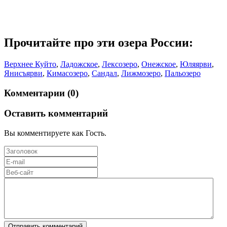
Прочитайте про эти озера России:
Верхнее Куйто
,
Ладожское
,
Лексозеро
,
Онежское
,
Юляярви
,
Янисъярви
,
Кимасозеро
,
Сандал
,
Лижмозеро
,
Пальозеро
Комментарии (0)
Оставить комментарий
Вы комментируете как Гость.