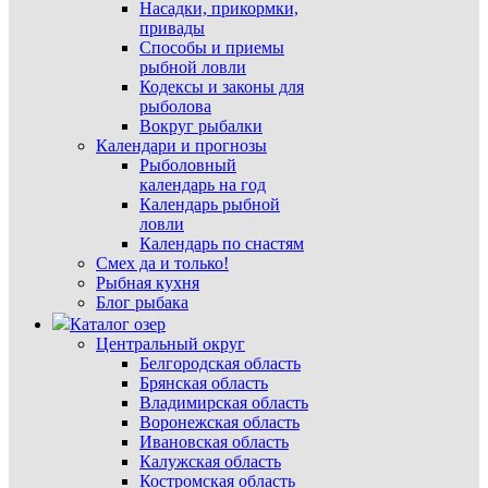
Насадки, прикормки,
привады
Способы и приемы
рыбной ловли
Кодексы и законы для
рыболова
Вокруг рыбалки
Календари и прогнозы
Рыболовный
календарь на год
Календарь рыбной
ловли
Календарь по снастям
Смех да и только!
Рыбная кухня
Блог рыбака
Каталог озер
Центральный округ
Белгородская область
Брянская область
Владимирская область
Воронежская область
Ивановская область
Калужская область
Костромская область