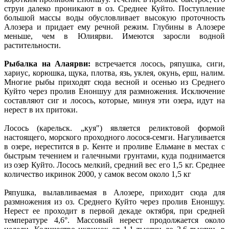
струи далеко проникают в оз. Среднее Куйто. Поступление
большой массы воды обусловливает высокую проточность
Алозера и придает ему речной режим. Глубины в Алозере
меньше, чем в Юлиярви. Имеются заросли водной
растительности.
Рыбалка на Алаярви:
встречается лосось, ряпушка, сиги,
хариус, корюшка, щука, плотва, язь, уклея, окунь, ерш, налим.
Многие рыбы приходят сюда весной и осенью из Среднего
Куйто через пролив Еноншуу для размножения. Исключение
составляют сиг и лосось, которые, минуя эти озера, идут на
нерест в их притоки.
Лосось (карельск. „куя") является реликтовой формой
настоящего, морского проходного лосося-семги. Нагуливается
в озере, нерестится в р. Кенте и проливе Ельмане в местах с
быстрым течением и галечными грунтами, куда поднимается
из озер Куйто. Лосось мелкий, средний вес его 1,5 кг. Среднее
количество икринок 2000, у самок весом около 1,5 кг
Ряпушка, вылавливаемая в Алозере, приходит сюда для
размножения из оз. Среднего Куйто через пролив Еноншуу.
Нерест ее проходит в первой декаде октября, при средней
температуре 4,6°. Массовый нерест продолжается около