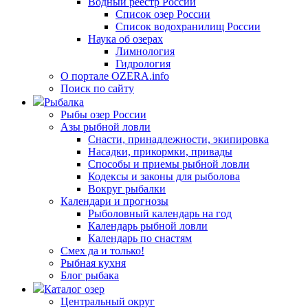
Водный реестр России
Список озер России
Список водохранилищ России
Наука об озерах
Лимнология
Гидрология
О портале OZERA.info
Поиск по сайту
Рыбалка
Рыбы озер России
Азы рыбной ловли
Снасти, принадлежности, экипировка
Насадки, прикормки, привады
Способы и приемы рыбной ловли
Кодексы и законы для рыболова
Вокруг рыбалки
Календари и прогнозы
Рыболовный календарь на год
Календарь рыбной ловли
Календарь по снастям
Смех да и только!
Рыбная кухня
Блог рыбака
Каталог озер
Центральный округ