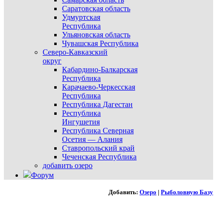
Саратовская область
Удмуртская
Республика
Ульяновская область
Чувашская Республика
Северо-Кавказский
округ
Кабардино-Балкарская
Республика
Карачаево-Черкесская
Республика
Республика Дагестан
Республика
Ингушетия
Республика Северная
Осетия — Алания
Ставропольский край
Чеченская Республика
добавить озеро
Форум
Добавить:
Озеро
|
Рыболовную Базу