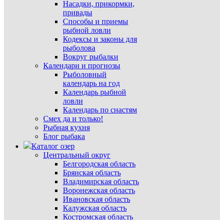
Насадки, прикормки,
привады
Способы и приемы
рыбной ловли
Кодексы и законы для
рыболова
Вокруг рыбалки
Календари и прогнозы
Рыболовный
календарь на год
Календарь рыбной
ловли
Календарь по снастям
Смех да и только!
Рыбная кухня
Блог рыбака
Каталог озер
Центральный округ
Белгородская область
Брянская область
Владимирская область
Воронежская область
Ивановская область
Калужская область
Костромская область