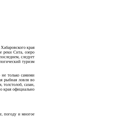
 Хабаровского края
е реки Сита, озеро
последнем, следует
ологический туризм
– не только самими
ая рыбная ловля во
 толстолоб, сазан,
го края официально
е, погоду и многое