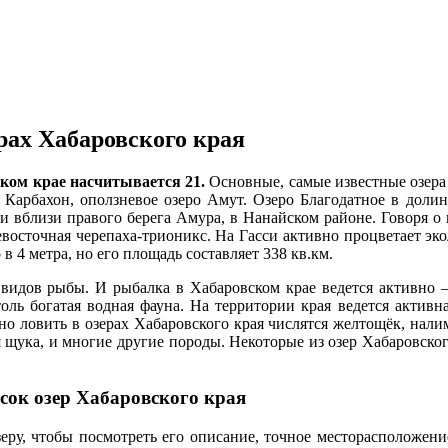
рах Хабаровского края
ком крае насчитывается 21.
Основные, самые известные озера
Карбахон, оползневое озеро Амут. Озеро Благодатное в долин
и вблизи правого берега Амура, в Нанайском районе. Говоря о 
восточная черепаха-трионикс. На Гасси активно процветает эк
в 4 метра, но его площадь составляет 338 кв.км.
а видов рыбы. И рыбалка в Хабаровском крае ведется активно 
оль богатая водная фауна. На территории края ведется активн
но ловить в озерах Хабаровского края числятся желтощёк, налим,
ая щука, и многие другие породы. Некоторые из озер Хабаровско
сок озер Хабаровского края
еру, чтобы посмотреть его описание, точное месторасположени