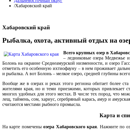
Дальневосточный округ
/
Хабаровский край
Хабаровский край
Рыбалка, охота, активный отдых на озе
Всего крупных озер в Хабаровс
– ледниковые озера Медвежье и 
Болонь на окраине Среднеамурской низменности, и озеро Гасс
отметить его особенную ихтиофауну – в нем проживает дальне
и рыбалка. А вот Болонь – мелкое озеро, средней глубины всего 
Вообще же в озерах и реках этого региона обитает более ст
жителями края, но и теми приезжими, которых привлекает ст
многих удобных для этого местах. В числе тех пород, что мож
лещ, таймень, сом, хариус, серебряный карась, амур и амурск
считаются местами рыбного промысла.
Карта и спи
На карте помечены
озера Хабаровского края
. Нажмите по оз