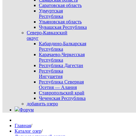
Саратовская область
Удмуртская
Республика
Ульяновская область
Чувашская Республика
Северо-Кавказский
округ
Кабардино-Балкарская
Республика
Карачаево-Черкесская
Республика
Республика Дагестан
Республика
Ингушетия
Республика Северная
Осетия — Алания
Ставропольский край
Чеченская Республика
добавить озеро
Форум
Главная
/
Каталог озер
/