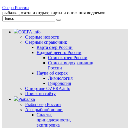
Озера России
рыбалка, охота и отдых; карты и описания водоемов
ОЗЕРА.info
Озерные новости
Озерный справочник
Карта озер России
Водный реестр России
Список озер России
Список водохранилищ
России
Наука об озерах
Лимнология
Гидрология
О портале OZERA.info
Поиск по сайту
Рыбалка
Рыбы озер России
Азы рыбной ловли
Снасти,
принадлежности,
экипировка