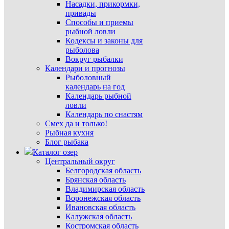
Насадки, прикормки,
привады
Способы и приемы
рыбной ловли
Кодексы и законы для
рыболова
Вокруг рыбалки
Календари и прогнозы
Рыболовный
календарь на год
Календарь рыбной
ловли
Календарь по снастям
Смех да и только!
Рыбная кухня
Блог рыбака
Каталог озер
Центральный округ
Белгородская область
Брянская область
Владимирская область
Воронежская область
Ивановская область
Калужская область
Костромская область