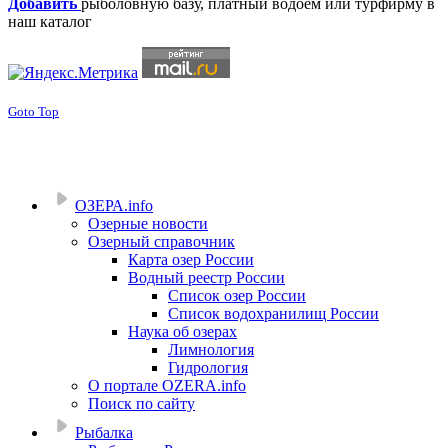
Добавить
рыболовную базу, платный водоем или турфирму в
наш каталог
Goto Top
ОЗЕРА.info
Озерные новости
Озерный справочник
Карта озер России
Водный реестр России
Список озер России
Список водохранилищ России
Наука об озерах
Лимнология
Гидрология
О портале OZERA.info
Поиск по сайту
Рыбалка