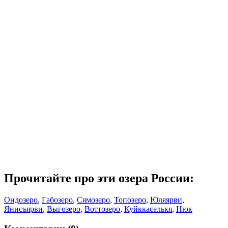
Прочитайте про эти озера России:
Ондозеро
,
Габозеро
,
Сямозеро
,
Топозеро
,
Юляярви
,
Янисъярви
,
Выгозеро
,
Воттозеро
,
Куйккаселькя
,
Нюк