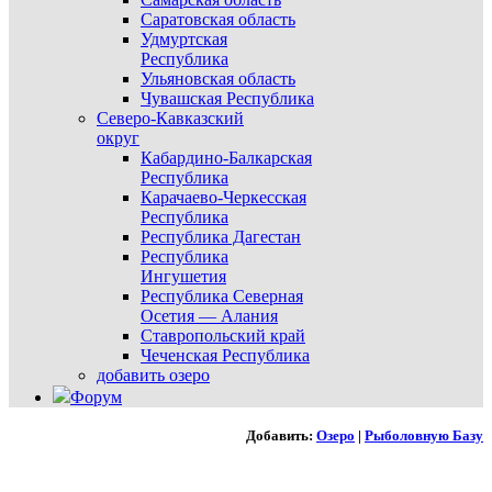
Саратовская область
Удмуртская
Республика
Ульяновская область
Чувашская Республика
Северо-Кавказский
округ
Кабардино-Балкарская
Республика
Карачаево-Черкесская
Республика
Республика Дагестан
Республика
Ингушетия
Республика Северная
Осетия — Алания
Ставропольский край
Чеченская Республика
добавить озеро
Форум
Добавить:
Озеро
|
Рыболовную Базу