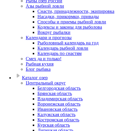
Рыбы озер России
Азы рыбной ловли
Снасти, принадлежности, экипировка
Насадки, прикормки, привады
Способы и приемы рыбной ловли
Кодексы и законы для рыболова
Вокруг рыбалки
Календари и прогнозы
Рыболовный календарь на год
Календарь рыбной ловли
Календарь по снастям
Смех да и только!
Рыбная кухня
Блог рыбака
Каталог озер
Центральный округ
Белгородская область
Брянская область
Владимирская область
Воронежская область
Ивановская область
Калужская область
Костромская область
Курская область
Липецкая область