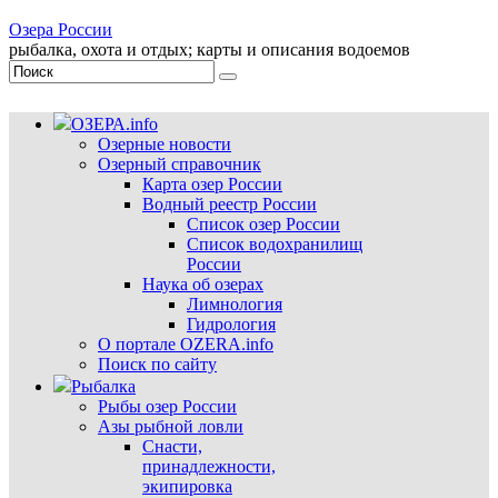
Озера России
рыбалка, охота и отдых; карты и описания водоемов
ОЗЕРА.info
Озерные новости
Озерный справочник
Карта озер России
Водный реестр России
Список озер России
Список водохранилищ
России
Наука об озерах
Лимнология
Гидрология
О портале OZERA.info
Поиск по сайту
Рыбалка
Рыбы озер России
Азы рыбной ловли
Снасти,
принадлежности,
экипировка