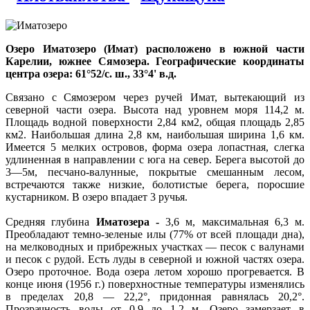
Озеро Иматозеро (Имат) расположено в южной части
Карелии, южнее Сямозера. Географические координаты
центра озера: 61°52/с. ш., 33°4' в.д.
Связано с Сямозером через ручей Имат, вытекающий из
северной части озера. Высота над уровнем моря 114,2 м.
Площадь водной поверхности 2,84 км2, общая площадь 2,85
км2. Наибольшая длина 2,8 км, наибольшая ширина 1,6 км.
Имеется 5 мелких островов, форма озера лопастная, слегка
удлиненная в направлении с юга на север. Берега высотой до
3—5м, песчано-валунные, покрытые смешанным лесом,
встречаются также низкие, болотистые берега, поросшие
кустарником. В озеро впадает 3 ручья.
Средняя глубина
Иматозера -
3,6 м, максимальная 6,3 м.
Преобладают темно-зеленые илы (77% от всей площади дна),
на мелководных и прибрежных участках — песок с валунами
и песок с рудой. Есть луды в северной и южной частях озера.
Озеро проточное. Вода озера летом хорошо прогревается. В
конце июня (1956 г.) поверхностные температуры изменялись
в пределах 20,8 — 22,2°, придонная равнялась 20,2°.
Прозрачность воды от 0,9 до 1,2 м. Озеро замерзает в