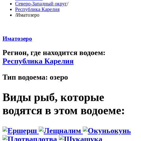
Северо-Западный округ
/
Республика Карелия
/
Иматозеро
Иматозеро
Регион, где находится водоем:
Республика Карелия
Тип водоема:
озеро
Виды рыб, которые
водятся в этом водоеме:
ерш
налим
окунь
плотва
щука