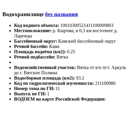
Водохранилище
без названия
Код водного объекта:
10010300521411100009803
Местоположение:
р. Кырчма, в 0,3 км восточнее д.
Ларенцы
Бассейновый округ:
Камский бассейновый округ
Речной бассейн:
Кама
Площадь водоёма (км2):
0.25
Речной подбассейн:
Вятка
Водохозяйственный участок:
Вятка от в/п пгт. Аркуль
до г. Вятские Поляны
Водосборная площадь (км2):
93.2
Код по гидрологической изученности:
211100980
Номер тома по ГИ:
11
Выпуск по ГИ:
1
ВОДОЕМ на карте Российской Федерации: