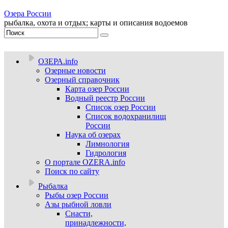
Озера России
рыбалка, охота и отдых; карты и описания водоемов
ОЗЕРА.info
Озерные новости
Озерный справочник
Карта озер России
Водный реестр России
Список озер России
Список водохранилищ
России
Наука об озерах
Лимнология
Гидрология
О портале OZERA.info
Поиск по сайту
Рыбалка
Рыбы озер России
Азы рыбной ловли
Снасти,
принадлежности,