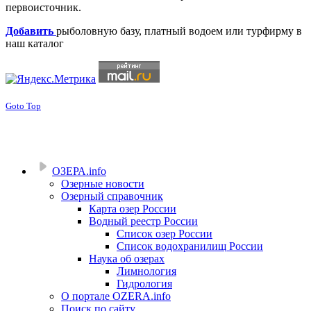
первоисточник.
Добавить
рыболовную базу, платный водоем или турфирму в
наш каталог
Goto Top
ОЗЕРА.info
Озерные новости
Озерный справочник
Карта озер России
Водный реестр России
Список озер России
Список водохранилищ России
Наука об озерах
Лимнология
Гидрология
О портале OZERA.info
Поиск по сайту