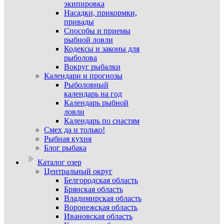
экипировка
Насадки, прикормки,
привады
Способы и приемы
рыбной ловли
Кодексы и законы для
рыболова
Вокруг рыбалки
Календари и прогнозы
Рыболовный
календарь на год
Календарь рыбной
ловли
Календарь по снастям
Смех да и только!
Рыбная кухня
Блог рыбака
Каталог озер
Центральный округ
Белгородская область
Брянская область
Владимирская область
Воронежская область
Ивановская область