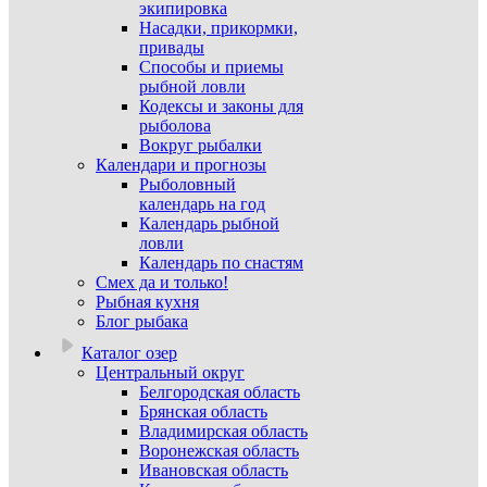
экипировка
Насадки, прикормки,
привады
Способы и приемы
рыбной ловли
Кодексы и законы для
рыболова
Вокруг рыбалки
Календари и прогнозы
Рыболовный
календарь на год
Календарь рыбной
ловли
Календарь по снастям
Смех да и только!
Рыбная кухня
Блог рыбака
Каталог озер
Центральный округ
Белгородская область
Брянская область
Владимирская область
Воронежская область
Ивановская область