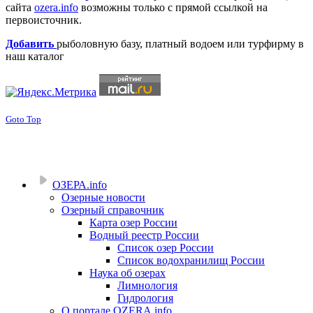
сайта
ozera.info
возможны только с прямой ссылкой на
первоисточник.
Добавить
рыболовную базу, платный водоем или турфирму в
наш каталог
Goto Top
ОЗЕРА.info
Озерные новости
Озерный справочник
Карта озер России
Водный реестр России
Список озер России
Список водохранилищ России
Наука об озерах
Лимнология
Гидрология
О портале OZERA.info