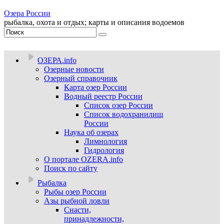
Озера России
рыбалка, охота и отдых; карты и описания водоемов
ОЗЕРА.info
Озерные новости
Озерный справочник
Карта озер России
Водный реестр России
Список озер России
Список водохранилищ
России
Наука об озерах
Лимнология
Гидрология
О портале OZERA.info
Поиск по сайту
Рыбалка
Рыбы озер России
Азы рыбной ловли
Снасти,
принадлежности,