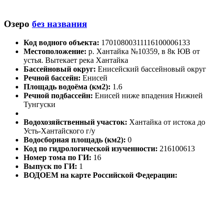
Озеро
без названия
Код водного объекта:
17010800311116100006133
Местоположение:
р. Хантайка №10359, в 8к ЮВ от
устья. Вытекает река Хантайка
Бассейновый округ:
Енисейский бассейновый округ
Речной бассейн:
Енисей
Площадь водоёма (км2):
1.6
Речной подбассейн:
Енисей ниже впадения Нижней
Тунгуски
Водохозяйственный участок:
Хантайка от истока до
Усть-Хантайского г/у
Водосборная площадь (км2):
0
Код по гидрологической изученности:
216100613
Номер тома по ГИ:
16
Выпуск по ГИ:
1
ВОДОЕМ на карте Российской Федерации: