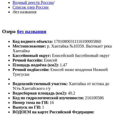
Водный реестр России
/
Список озер России
/
без названия
Озеро
без названия
Код водного объекта:
17010800311116100005860
Местоположение:
р. Хантайка №10359. Вытекает река
Хантайка
Бассейновый округ:
Енисейский бассейновый округ
Речной бассейн:
Енисей
Площадь водоёма (км2):
1.47
Речной подбассейн:
Енисей ниже впадения Нижней
Тунгуски
Водохозяйственный участок:
Хантайка от истока до
Усть-Хантайского г/у
Водосборная площадь (км2):
40.2
Код по гидрологической изученности:
216100586
Номер тома по ГИ:
16
Выпуск по ГИ:
1
ВОДОЕМ на карте Российской Федерации: