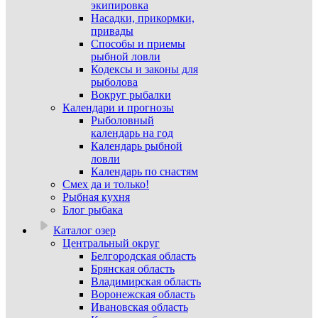
экипировка
Насадки, прикормки,
привады
Способы и приемы
рыбной ловли
Кодексы и законы для
рыболова
Вокруг рыбалки
Календари и прогнозы
Рыболовный
календарь на год
Календарь рыбной
ловли
Календарь по снастям
Смех да и только!
Рыбная кухня
Блог рыбака
Каталог озер
Центральный округ
Белгородская область
Брянская область
Владимирская область
Воронежская область
Ивановская область