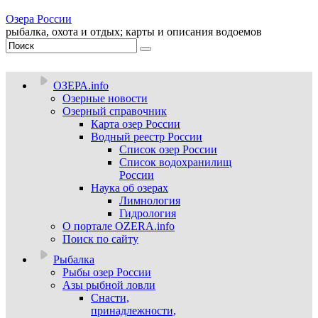
Озера России
рыбалка, охота и отдых; карты и описания водоемов
ОЗЕРА.info
Озерные новости
Озерный справочник
Карта озер России
Водный реестр России
Список озер России
Список водохранилищ
России
Наука об озерах
Лимнология
Гидрология
О портале OZERA.info
Поиск по сайту
Рыбалка
Рыбы озер России
Азы рыбной ловли
Снасти,
принадлежности,