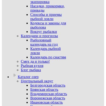
экипировка
Насадки, прикормки,
привады
Способы и приемы
рыбной ловли
Кодексы и законы для
рыболова
Вокруг рыбалки
Календари и прогнозы
Рыболовный
календарь на год
Календарь рыбной
ловли
Календарь по снастям
Смех да и только!
Рыбная кухня
Блог рыбака
Каталог озер
Центральный округ
Белгородская область
Брянская область
Владимирская область
Воронежская область
Ивановская область