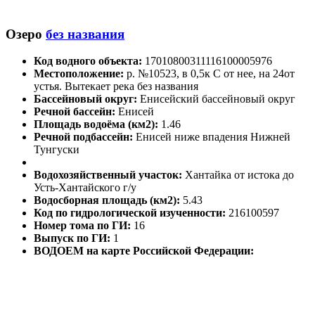
Озеро
без названия
Код водного объекта:
17010800311116100005976
Местоположение:
р. №10523, в 0,5к С от нее, на 24от
устья. Вытекает река без названия
Бассейновый округ:
Енисейский бассейновый округ
Речной бассейн:
Енисей
Площадь водоёма (км2):
1.46
Речной подбассейн:
Енисей ниже впадения Нижней
Тунгуски
Водохозяйственный участок:
Хантайка от истока до
Усть-Хантайского г/у
Водосборная площадь (км2):
5.43
Код по гидрологической изученности:
216100597
Номер тома по ГИ:
16
Выпуск по ГИ:
1
ВОДОЕМ на карте Российской Федерации: