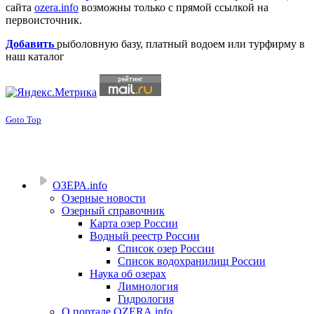
сайта
ozera.info
возможны только с прямой ссылкой на
первоисточник.
Добавить
рыболовную базу, платный водоем или турфирму в
наш каталог
Goto Top
ОЗЕРА.info
Озерные новости
Озерный справочник
Карта озер России
Водный реестр России
Список озер России
Список водохранилищ России
Наука об озерах
Лимнология
Гидрология
О портале OZERA.info