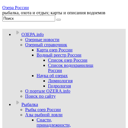
Озера России
рыбалка, охота и отдых; карты и описания водоемов
ОЗЕРА.info
Озерные новости
Озерный справочник
Карта озер России
Водный реестр России
Список озер России
Список водохранилищ
России
Наука об озерах
Лимнология
Гидрология
О портале OZERA.info
Поиск по сайту
Рыбалка
Рыбы озер России
Азы рыбной ловли
Снасти,
принадлежности,