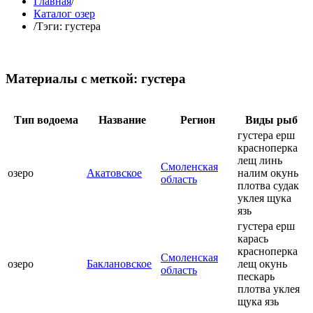
Главная
/
Каталог озер
/
Тэги: густера
Материалы с меткой: густера
Тип водоема
Название
Регион
Виды рыб
густера ерш
красноперка
лещ линь
Смоленская
озеро
Акатовское
налим окунь
область
плотва судак
уклея щука
язь
густера ерш
карась
красноперка
Смоленская
озеро
Баклановское
лещ окунь
область
пескарь
плотва уклея
щука язь