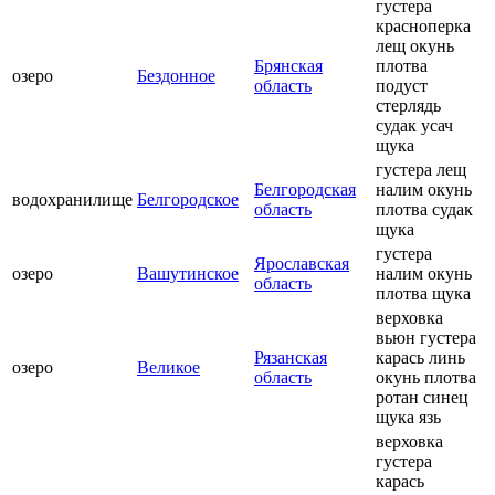
густера
красноперка
лещ окунь
Брянская
плотва
озеро
Бездонное
область
подуст
стерлядь
судак усач
щука
густера лещ
Белгородская
налим окунь
водохранилище
Белгородское
область
плотва судак
щука
густера
Ярославская
озеро
Вашутинское
налим окунь
область
плотва щука
верховка
вьюн густера
Рязанская
карась линь
озеро
Великое
область
окунь плотва
ротан синец
щука язь
верховка
густера
карась