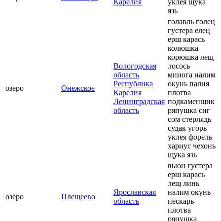
Карелия
уклея щука
язь
голавль голец
густера елец
ерш карась
колюшка
корюшка лещ
Вологодская
лосось
область
минога налим
Республика
окунь палия
озеро
Онежское
Карелия
плотва
Ленинградская
подкаменщик
область
ряпушка сиг
сом стерлядь
судак угорь
уклея форель
хариус чехонь
щука язь
вьюн густера
ерш карась
лещ линь
Ярославская
налим окунь
озеро
Плещеево
область
пескарь
плотва
ряпушка