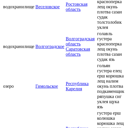
красноперка
Ростовская
водохранилище
Веселовское
лещ окунь
область
плотва сазан
судак
толстолобик
уклея
голавль
Волгоградская
густера
область
красноперка
водохранилище
Волгоградское
Саратовская
лещ окунь
область
плотва сазан
судак язь
гольян
густера елец
ерш корюшка
лещ налим
Республика
озеро
Гимольское
окунь плотва
Карелия
подкаменщик
ряпушка сиг
уклея щука
язь
густера ерш
колюшка
корюшка лещ