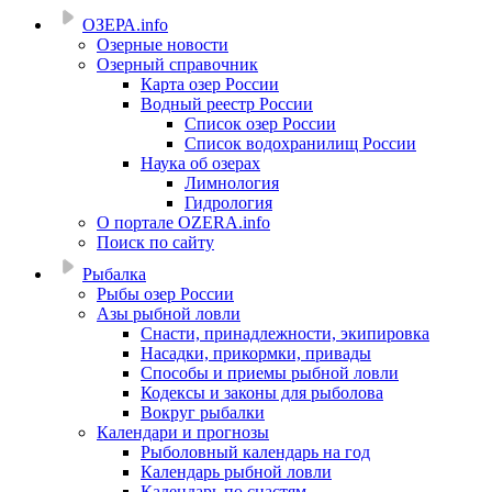
ОЗЕРА.info
Озерные новости
Озерный справочник
Карта озер России
Водный реестр России
Список озер России
Список водохранилищ России
Наука об озерах
Лимнология
Гидрология
О портале OZERA.info
Поиск по сайту
Рыбалка
Рыбы озер России
Азы рыбной ловли
Снасти, принадлежности, экипировка
Насадки, прикормки, привады
Способы и приемы рыбной ловли
Кодексы и законы для рыболова
Вокруг рыбалки
Календари и прогнозы
Рыболовный календарь на год
Календарь рыбной ловли
Календарь по снастям