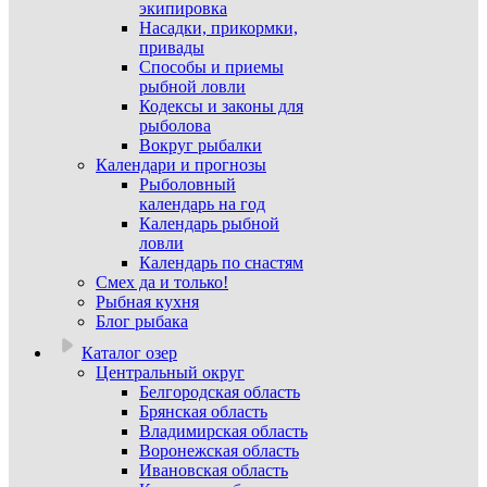
экипировка
Насадки, прикормки,
привады
Способы и приемы
рыбной ловли
Кодексы и законы для
рыболова
Вокруг рыбалки
Календари и прогнозы
Рыболовный
календарь на год
Календарь рыбной
ловли
Календарь по снастям
Смех да и только!
Рыбная кухня
Блог рыбака
Каталог озер
Центральный округ
Белгородская область
Брянская область
Владимирская область
Воронежская область
Ивановская область