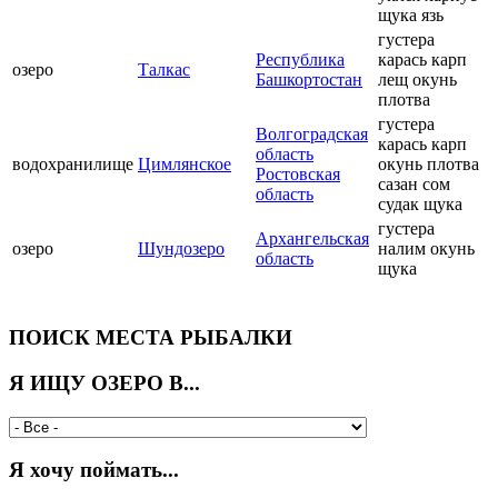
щука язь
густера
Республика
карась карп
озеро
Талкас
Башкортостан
лещ окунь
плотва
густера
Волгоградская
карась карп
область
водохранилище
Цимлянское
окунь плотва
Ростовская
сазан сом
область
судак щука
густера
Архангельская
озеро
Шундозеро
налим окунь
область
щука
ПОИСК МЕСТА РЫБАЛКИ
Я ИЩУ ОЗЕРО В...
Я хочу поймать...