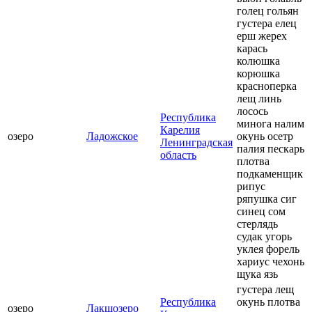
голец гольян
густера елец
ерш жерех
карась
колюшка
корюшка
красноперка
лещ линь
лосось
Республика
минога налим
Карелия
озеро
Ладожское
окунь осетр
Ленинградская
палия пескарь
область
плотва
подкаменщик
рипус
ряпушка сиг
синец сом
стерлядь
судак угорь
уклея форель
хариус чехонь
щука язь
густера лещ
Республика
окунь плотва
озеро
Лакшозеро