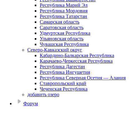
Республика Марий Эл
Республика Мордовия
Республика Татарстан
Самарская область
Саратовская область
Удмуртская Республика
Ульяновская область
Чувашская Республика
Северо-Кавказский округ
Кабардино-Балкарская Республика
Карачаево-Черкесская Республика
Республика Дагестан
Республика Ингушетия
Республика Северная Осетия — Алания
Ставропольский край
Чеченская Республика
добавить озеро
Форум