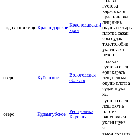
голавль
густера
карась карп
красноперка
лещ линь
Краснодарский
водохранилище
Краснодарское
окунь пескарь
край
плотва сазан
сом судак
толстолобик
уклея усач
чехонь
голавль
густера елец
ерш карась
Вологодская
озеро
Кубенское
лещ нельма
область
окунь плотва
судак щука
язь
густера елец
лещ окунь
Республика
плотва
озеро
Кудамгубское
Карелия
ряпушка сиг
уклея щука
язь
вьюн голавль