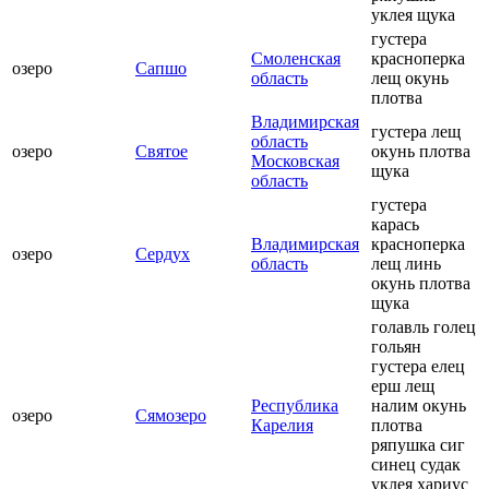
уклея щука
густера
Смоленская
красноперка
озеро
Сапшо
область
лещ окунь
плотва
Владимирская
густера лещ
область
озеро
Святое
окунь плотва
Московская
щука
область
густера
карась
Владимирская
красноперка
озеро
Сердух
область
лещ линь
окунь плотва
щука
голавль голец
гольян
густера елец
ерш лещ
Республика
налим окунь
озеро
Сямозеро
Карелия
плотва
ряпушка сиг
синец судак
уклея хариус