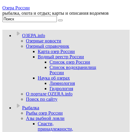
Озера России
рыбалка, охота и отдых; карты и описания водоемов
ОЗЕРА.info
Озерные новости
Озерный справочник
Карта озер России
Водный реестр России
Список озер России
Список водохранилищ
России
Наука об озерах
Лимнология
Гидрология
О портале OZERA.info
Поиск по сайту
Рыбалка
Рыбы озер России
Азы рыбной ловли
Снасти,
принадлежности,