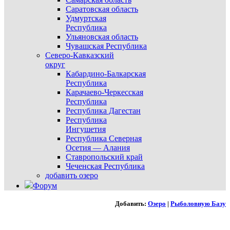
Саратовская область
Удмуртская
Республика
Ульяновская область
Чувашская Республика
Северо-Кавказский
округ
Кабардино-Балкарская
Республика
Карачаево-Черкесская
Республика
Республика Дагестан
Республика
Ингушетия
Республика Северная
Осетия — Алания
Ставропольский край
Чеченская Республика
добавить озеро
Форум
Добавить:
Озеро
|
Рыболовную Базу