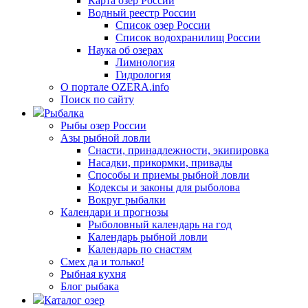
Карта озер России
Водный реестр России
Список озер России
Список водохранилищ России
Наука об озерах
Лимнология
Гидрология
О портале OZERA.info
Поиск по сайту
Рыбалка
Рыбы озер России
Азы рыбной ловли
Снасти, принадлежности, экипировка
Насадки, прикормки, привады
Способы и приемы рыбной ловли
Кодексы и законы для рыболова
Вокруг рыбалки
Календари и прогнозы
Рыболовный календарь на год
Календарь рыбной ловли
Календарь по снастям
Смех да и только!
Рыбная кухня
Блог рыбака
Каталог озер