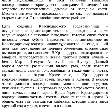
часть водохранилища в себя включала Тшикское
водохранилище, которое существовало ранее. Последнее было
отделено полузатопленной дамбой от западной части.
Местные жители его продолжают и до сих пор называть
старым именем. Это излюбленное место рыбаков.
Цель создания Краснодарского водохранилища –
осуществление организации чекового рисоводства, а также
ведение борьбы с сезонные паводками, которые случаются в
низовьях речки Кубань. Первоначально организованное по
Краснодарскому водохранилищу судоходство на сегодняшний
день уже прекращено по причине обмеления, которое было
вызвано речными наносами. В Краснодарское водохранилище
впадают непосредственно левые притоки речки Кубань –
Белая, Марта, Псекупс, Апчас, Пшиш, Шундук. Данный
водоем заселен различными видами рыб, среди которых
судаки, лещи, сазаны, толстолобики, а также еще и плотва,
красноперки и окуни. Кроме того, в Краснодарском
водохранилище водятся усачи, пескари и голавли. В южной
части данного водохранилища много чехони, судаков,
уклейки и густеры. В верховьях водоема встречаются сазаны,
лини, сомы, плотва и тарань. Вдоль берегов Краснодарского
водохранилища частыми гостями бывают карпы и караси. В
общем, есть где разгуляться рыбакам, которые сидят здесь
круглый год и утром, и вечером и ночью.