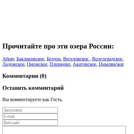
Прочитайте про эти озера России:
Абрау
,
Баклановское
,
Бездон
,
Веселовское
,
Волгоградское
,
Ладожское
,
Онежское
,
Плещеево
,
Акатовское
,
Цимлянское
Комментарии (0)
Оставить комментарий
Вы комментируете как Гость.