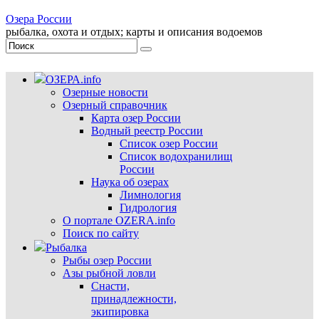
Озера России
рыбалка, охота и отдых; карты и описания водоемов
ОЗЕРА.info
Озерные новости
Озерный справочник
Карта озер России
Водный реестр России
Список озер России
Список водохранилищ
России
Наука об озерах
Лимнология
Гидрология
О портале OZERA.info
Поиск по сайту
Рыбалка
Рыбы озер России
Азы рыбной ловли
Снасти,
принадлежности,
экипировка