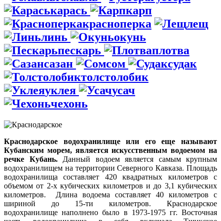
карась
карп
красноперка
лещ
линь
окунь
пескарь
плотва
сазан
сом
судак
толстолобик
уклея
усач
чехонь
Краснодарское водохранилище или его еще называют
Кубанским морем, является искусственным водоемом на
речке Кубань.
Данный водоем является самым крупным
водохранилищем на территории Северного Кавказа. Площадь
водохранилища составляет 420 квадратных километров с
объемом от 2-х кубических километров и до 3,1 кубических
километров. Длина водоема составляет 40 километров с
шириной до 15-ти километров. Краснодарское
водохранилище наполнено было в 1973-1975 гг. Восточная