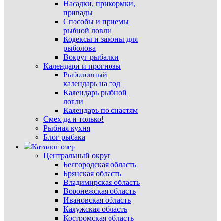
Насадки, прикормки,
привады
Способы и приемы
рыбной ловли
Кодексы и законы для
рыболова
Вокруг рыбалки
Календари и прогнозы
Рыболовный
календарь на год
Календарь рыбной
ловли
Календарь по снастям
Смех да и только!
Рыбная кухня
Блог рыбака
Каталог озер
Центральный округ
Белгородская область
Брянская область
Владимирская область
Воронежская область
Ивановская область
Калужская область
Костромская область