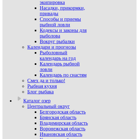
экипировка
Насадки, прикормки,
привады
Способы и приемы
рыбной ловли
Кодексы и законы для
рыболова
Вокруг рыбалки
Календари и прогнозы
Рыболовный
календарь на год
Календарь рыбной
ловли
Календарь по снастям
Смех да и только!
Рыбная кухня
Блог рыбака
Каталог озер
Центральный округ
Белгородская область
Брянская область
Владимирская область
Воронежская область
Ивановская область