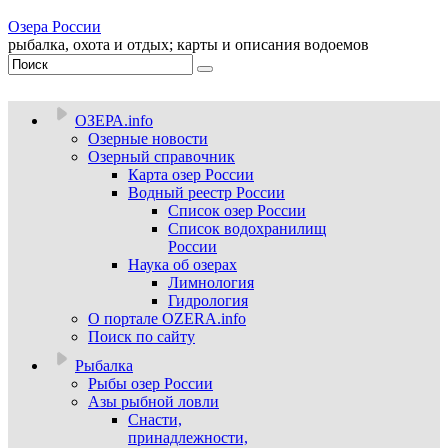
Озера России
рыбалка, охота и отдых; карты и описания водоемов
ОЗЕРА.info
Озерные новости
Озерный справочник
Карта озер России
Водный реестр России
Список озер России
Список водохранилищ
России
Наука об озерах
Лимнология
Гидрология
О портале OZERA.info
Поиск по сайту
Рыбалка
Рыбы озер России
Азы рыбной ловли
Снасти,
принадлежности,