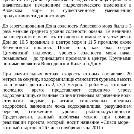
значительным изменениям гидрологического изменения в
Азовском море и существенному уменьшению
продуктивности данного моря.
До зарегулирования Дона соленость Азовского моря была в 3
раза меньше среднего уровня солености океана. Ее величина
на поверхности менялась от одного промилле в устье речки
Дон до 10,5 промилле в центре моря и 11,5 промилле около
Керченского пролива. После того, как был создан
Цимлянский гидроузел, уровень солености моря начал
повышаться – до тринадцати промилле в центре. Крупными
портами являются Волгодонск и Калач-на-Дону.
При значительных ветрах, скорость которых составляет 20
метров за секунду, водохранилище становится бурным, высота
волн может достигать 2,5-3,5 метров. Проблемы, которые в
последнее время представляют серьезную угрозу
водохранилищу, связанные со значительным загрязнение воды
сточными водами, развитием сине-зеленых вредных
водорослей, заилением ложа водохранилища, разрушением
берегов, снижением уровня рыбопродуктивности.
Предотвратить данный проблемы можно при помощи
реализации проекта, который носит название «Спаси море»,
который стартовал 26 числа ноября месяца 2011 г.