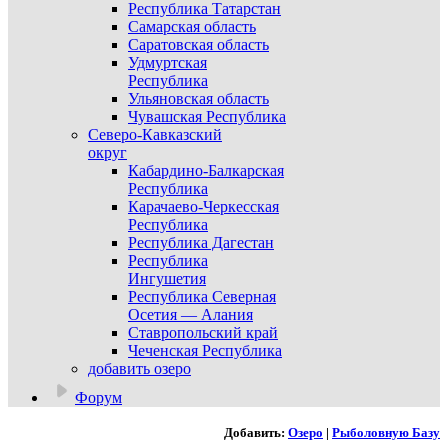
Республика Татарстан
Самарская область
Саратовская область
Удмуртская
Республика
Ульяновская область
Чувашская Республика
Северо-Кавказский
округ
Кабардино-Балкарская
Республика
Карачаево-Черкесская
Республика
Республика Дагестан
Республика
Ингушетия
Республика Северная
Осетия — Алания
Ставропольский край
Чеченская Республика
добавить озеро
Форум
Добавить:
Озеро
|
Рыболовную Базу