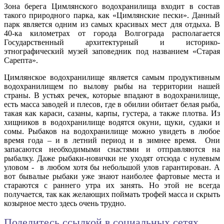
Зона берега Цимлянского водохранилища входит в состав
такого природного парка, как «Цимлянские пески». Данный
парк является одним из самых красивых мест для отдыха. В
40-ка километрах от города Волгограда располагается
Государственный архитектурный и историко-
этнографический музей заповедник под названием «Старая
Сарепта».
Цимлянское водохранилище является самым продуктивным
водохранилищем по вылову рыбы на территории нашей
страны. В устьях речек, которые впадают в водохранилище,
есть масса заводей и плесов, где в обилии обитает белая рыба,
такая как караси, сазаны, карпы, густера, а также плотва. Из
хищников в водохранилище водятся окуни, щуки, судаки и
сомы. Рыбаков на водохранилище можно увидеть в любое
время года – и в летний период и в зимнее время. Они
запасаются необходимыми снастями и отправляются на
рыбалку. Даже рыбаки-новички не уходят отсюда с нулевым
уловом - в любом хотя бы небольшой улов гарантирован. А
вот бывалые рыбаки уже знают наиболее фартовые места и
стараются с раннего утра их занять. Но этой не всегда
получается, так как желающих поймать трофей масса и скрыть
козырное место здесь очень трудно.
Поделитесь ссылкой в социальных сетях