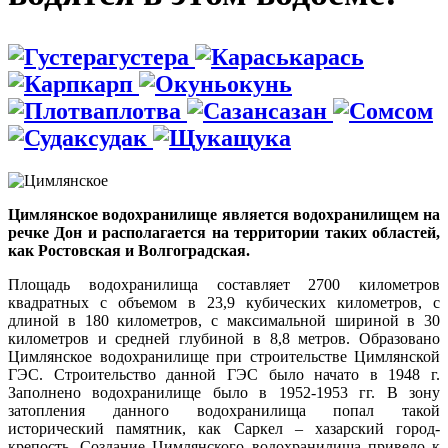
густера
карась
карп
окунь
плотва
сазан
сом
судак
щука
Цимлянское водохранилище является водохранилищем на
речке Дон и располагается на территории таких областей,
как Ростовская и Волгоградская.
Площадь водохранилища составляет 2700 километров
квадратных с объемом в 23,9 кубических километров, с
длиной в 180 километров, с максимальной шириной в 30
километров и средней глубиной в 8,8 метров. Образовано
Цимлянское водохранилище при строительстве Цимлянской
ГЭС. Строительство данной ГЭС было начато в 1948 г.
Заполнено водохранилище было в 1952-1953 гг. В зону
затопления данного водохранилища попал такой
исторический памятник, как Саркел – хазарский город-
крепость. Создание Цимлянского водохранилища привело к