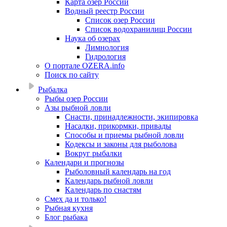
Карта озер России
Водный реестр России
Список озер России
Список водохранилищ России
Наука об озерах
Лимнология
Гидрология
О портале OZERA.info
Поиск по сайту
Рыбалка
Рыбы озер России
Азы рыбной ловли
Снасти, принадлежности, экипировка
Насадки, прикормки, привады
Способы и приемы рыбной ловли
Кодексы и законы для рыболова
Вокруг рыбалки
Календари и прогнозы
Рыболовный календарь на год
Календарь рыбной ловли
Календарь по снастям
Смех да и только!
Рыбная кухня
Блог рыбака