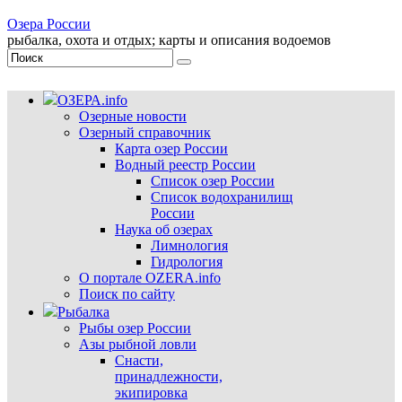
Озера России
рыбалка, охота и отдых; карты и описания водоемов
ОЗЕРА.info
Озерные новости
Озерный справочник
Карта озер России
Водный реестр России
Список озер России
Список водохранилищ
России
Наука об озерах
Лимнология
Гидрология
О портале OZERA.info
Поиск по сайту
Рыбалка
Рыбы озер России
Азы рыбной ловли
Снасти,
принадлежности,
экипировка