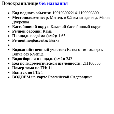
Водохранилище
без названия
Код водного объекта:
10010300221411100008809
Местоположение:
р. Мытец, в 0,5 км западнее д. Малая
Дубровка
Бассейновый округ:
Камский бассейновый округ
Речной бассейн:
Кама
Площадь водоёма (км2):
1.65
Речной подбассейн:
Вятка
Водохозяйственный участок:
Вятка от истока до г.
Вятка без р.Чепца
Водосборная площадь (км2):
343
Код по гидрологической изученности:
211100880
Номер тома по ГИ:
11
Выпуск по ГИ:
1
ВОДОЕМ на карте Российской Федерации: