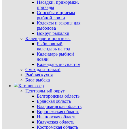
Насадки, прикормки,
привады
Способы и приемы
рыбной ловли
Кодексы и законы для
рыболова
Вокруг рыбалки
Календари и прогнозы
Рыболовный
календарь на год
Календарь рыбной
ловли
Календарь по снастям
Смех да и только!
Рыбная кухня
Блог рыбака
Каталог озер
Центральный округ
Белгородская область
Брянская область
Владимирская область
Воронежская область
Ивановская область
Калужская область
Костромская область