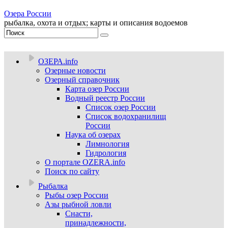
Озера России
рыбалка, охота и отдых; карты и описания водоемов
ОЗЕРА.info
Озерные новости
Озерный справочник
Карта озер России
Водный реестр России
Список озер России
Список водохранилищ
России
Наука об озерах
Лимнология
Гидрология
О портале OZERA.info
Поиск по сайту
Рыбалка
Рыбы озер России
Азы рыбной ловли
Снасти,
принадлежности,