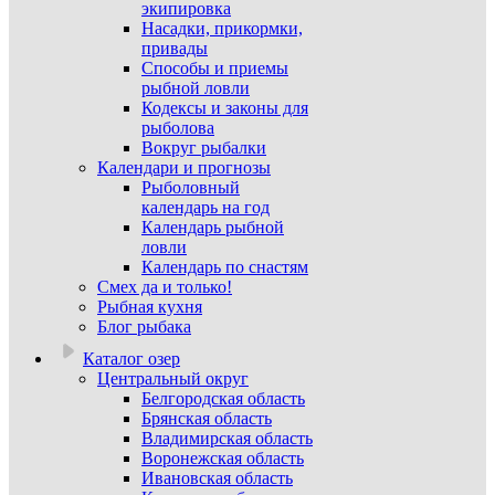
экипировка
Насадки, прикормки,
привады
Способы и приемы
рыбной ловли
Кодексы и законы для
рыболова
Вокруг рыбалки
Календари и прогнозы
Рыболовный
календарь на год
Календарь рыбной
ловли
Календарь по снастям
Смех да и только!
Рыбная кухня
Блог рыбака
Каталог озер
Центральный округ
Белгородская область
Брянская область
Владимирская область
Воронежская область
Ивановская область