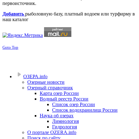
первоисточник.
Добавить
рыболовную базу, платный водоем или турфирму в
наш каталог
Goto Top
ОЗЕРА.info
Озерные новости
Озерный справочник
Карта озер России
Водный реестр России
Список озер России
Список водохранилищ России
Наука об озерах
Лимнология
Гидрология
О портале OZERA.info
Поиск по сайту