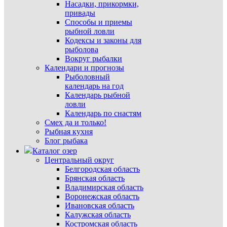
Насадки, прикормки,
привады
Способы и приемы
рыбной ловли
Кодексы и законы для
рыболова
Вокруг рыбалки
Календари и прогнозы
Рыболовный
календарь на год
Календарь рыбной
ловли
Календарь по снастям
Смех да и только!
Рыбная кухня
Блог рыбака
Каталог озер
Центральный округ
Белгородская область
Брянская область
Владимирская область
Воронежская область
Ивановская область
Калужская область
Костромская область