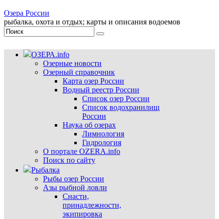
Озера России
рыбалка, охота и отдых; карты и описания водоемов
ОЗЕРА.info
Озерные новости
Озерный справочник
Карта озер России
Водный реестр России
Список озер России
Список водохранилищ
России
Наука об озерах
Лимнология
Гидрология
О портале OZERA.info
Поиск по сайту
Рыбалка
Рыбы озер России
Азы рыбной ловли
Снасти,
принадлежности,
экипировка