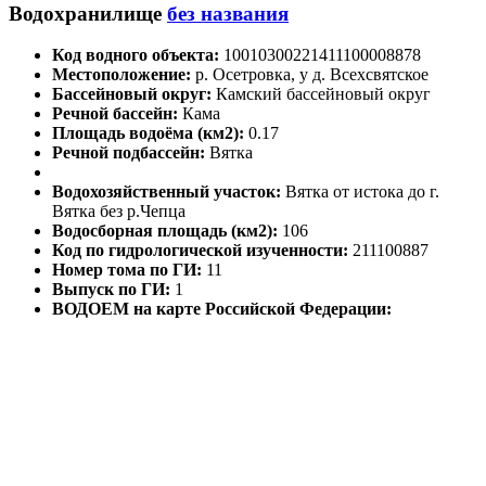
Водохранилище
без названия
Код водного объекта:
10010300221411100008878
Местоположение:
р. Осетровка, у д. Всехсвятское
Бассейновый округ:
Камский бассейновый округ
Речной бассейн:
Кама
Площадь водоёма (км2):
0.17
Речной подбассейн:
Вятка
Водохозяйственный участок:
Вятка от истока до г.
Вятка без р.Чепца
Водосборная площадь (км2):
106
Код по гидрологической изученности:
211100887
Номер тома по ГИ:
11
Выпуск по ГИ:
1
ВОДОЕМ на карте Российской Федерации: