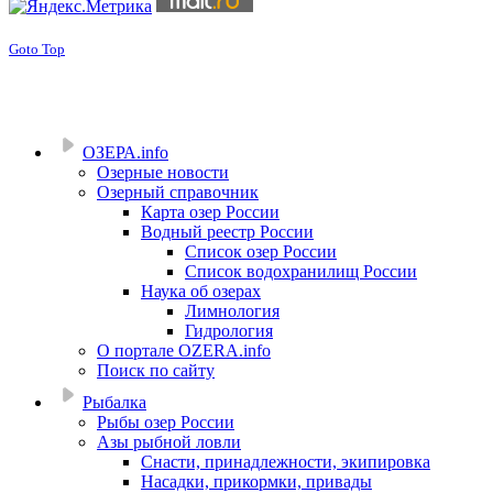
Goto Top
ОЗЕРА.info
Озерные новости
Озерный справочник
Карта озер России
Водный реестр России
Список озер России
Список водохранилищ России
Наука об озерах
Лимнология
Гидрология
О портале OZERA.info
Поиск по сайту
Рыбалка
Рыбы озер России
Азы рыбной ловли
Снасти, принадлежности, экипировка
Насадки, прикормки, привады