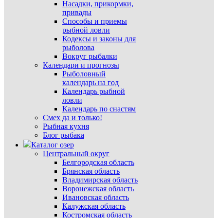
Насадки, прикормки,
привады
Способы и приемы
рыбной ловли
Кодексы и законы для
рыболова
Вокруг рыбалки
Календари и прогнозы
Рыболовный
календарь на год
Календарь рыбной
ловли
Календарь по снастям
Смех да и только!
Рыбная кухня
Блог рыбака
Каталог озер
Центральный округ
Белгородская область
Брянская область
Владимирская область
Воронежская область
Ивановская область
Калужская область
Костромская область