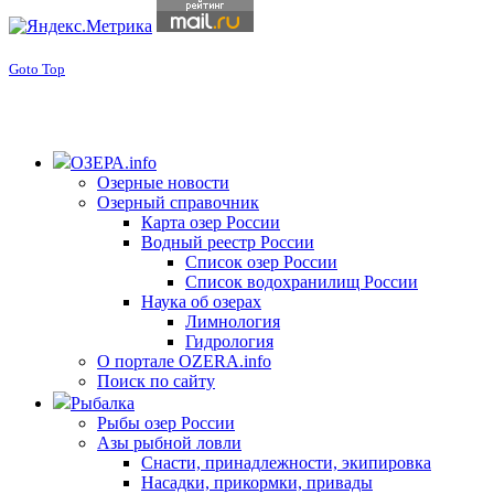
Goto Top
ОЗЕРА.info
Озерные новости
Озерный справочник
Карта озер России
Водный реестр России
Список озер России
Список водохранилищ России
Наука об озерах
Лимнология
Гидрология
О портале OZERA.info
Поиск по сайту
Рыбалка
Рыбы озер России
Азы рыбной ловли
Снасти, принадлежности, экипировка
Насадки, прикормки, привады