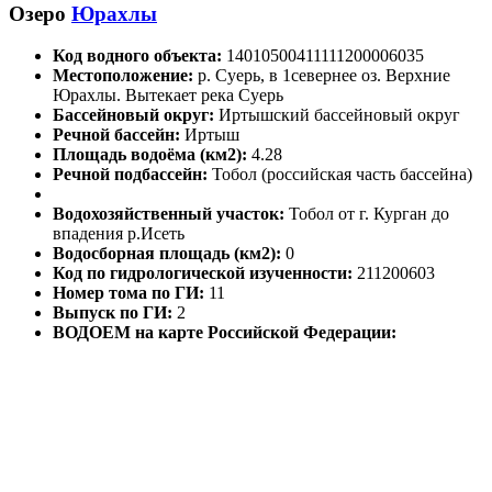
Озеро
Юрахлы
Код водного объекта:
14010500411111200006035
Местоположение:
р. Суерь, в 1севернее оз. Верхние
Юрахлы. Вытекает река Суерь
Бассейновый округ:
Иртышский бассейновый округ
Речной бассейн:
Иртыш
Площадь водоёма (км2):
4.28
Речной подбассейн:
Тобол (российская часть бассейна)
Водохозяйственный участок:
Тобол от г. Курган до
впадения р.Исеть
Водосборная площадь (км2):
0
Код по гидрологической изученности:
211200603
Номер тома по ГИ:
11
Выпуск по ГИ:
2
ВОДОЕМ на карте Российской Федерации: