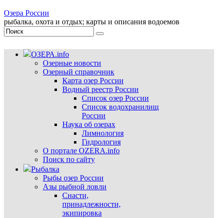
Озера России
рыбалка, охота и отдых; карты и описания водоемов
ОЗЕРА.info
Озерные новости
Озерный справочник
Карта озер России
Водный реестр России
Список озер России
Список водохранилищ
России
Наука об озерах
Лимнология
Гидрология
О портале OZERA.info
Поиск по сайту
Рыбалка
Рыбы озер России
Азы рыбной ловли
Снасти,
принадлежности,
экипировка