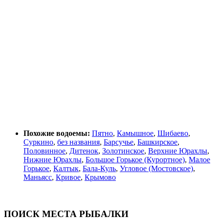
Похожие водоемы:
Пятно
,
Камышное
,
Шибаево
,
Суркино
,
без названия
,
Барсучье
,
Башкирское
,
Половинное
,
Дитенок
,
Золотинское
,
Верхние Юрахлы
,
Нижние Юрахлы
,
Большое Горькое (Курортное)
,
Малое
Горькое
,
Калтык
,
Бала-Куль
,
Угловое (Мостовское)
,
Маньясс
,
Кривое
,
Крымово
ПОИСК МЕСТА РЫБАЛКИ