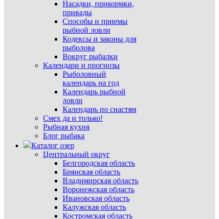
Насадки, прикормки,
привады
Способы и приемы
рыбной ловли
Кодексы и законы для
рыболова
Вокруг рыбалки
Календари и прогнозы
Рыболовный
календарь на год
Календарь рыбной
ловли
Календарь по снастям
Смех да и только!
Рыбная кухня
Блог рыбака
Каталог озер
Центральный округ
Белгородская область
Брянская область
Владимирская область
Воронежская область
Ивановская область
Калужская область
Костромская область