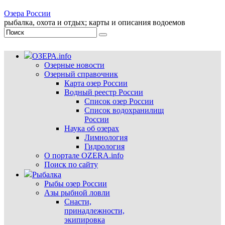
Озера России
рыбалка, охота и отдых; карты и описания водоемов
ОЗЕРА.info
Озерные новости
Озерный справочник
Карта озер России
Водный реестр России
Список озер России
Список водохранилищ
России
Наука об озерах
Лимнология
Гидрология
О портале OZERA.info
Поиск по сайту
Рыбалка
Рыбы озер России
Азы рыбной ловли
Снасти,
принадлежности,
экипировка