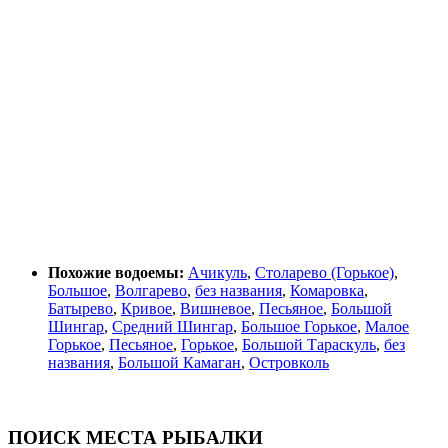
Похожие водоемы:
Ачикуль
,
Столарево (Горькое)
,
Большое
,
Волгарево
,
без названия
,
Комаровка
,
Батырево
,
Кривое
,
Вишневое
,
Песьяное
,
Большой
Шингар
,
Средний Шингар
,
Большое Горькое
,
Малое
Горькое
,
Песьяное
,
Горькое
,
Большой Тараскуль
,
без
названия
,
Большой Камаган
,
Островколь
ПОИСК МЕСТА РЫБАЛКИ