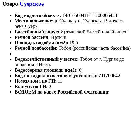
Озеро
Суерское
Код водного объекта:
14010500411111200006424
Местоположение:
р. Суерь, у с. Суерская. Вытекает
река Суерь
Бассейновый округ:
Иртышский бассейновый округ
Речной бассейн:
Иртыш
Площадь водоёма (км2):
19.5
Речной подбассейн:
Тобол (российская часть бассейна)
Водохозяйственный участок:
Тобол от г. Курган до
впадения р.Исеть
Водосборная площадь (км2):
0
Код по гидрологической изученности:
211200642
Номер тома по ГИ:
11
Выпуск по ГИ:
2
ВОДОЕМ на карте Российской Федерации: