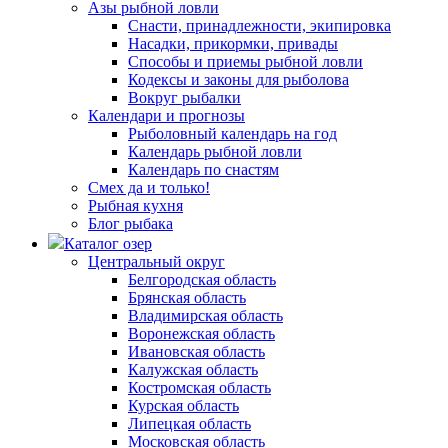
Азы рыбной ловли
Снасти, принадлежности, экипировка
Насадки, прикормки, привады
Способы и приемы рыбной ловли
Кодексы и законы для рыболова
Вокруг рыбалки
Календари и прогнозы
Рыболовный календарь на год
Календарь рыбной ловли
Календарь по снастям
Смех да и только!
Рыбная кухня
Блог рыбака
Каталог озер
Центральный округ
Белгородская область
Брянская область
Владимирская область
Воронежская область
Ивановская область
Калужская область
Костромская область
Курская область
Липецкая область
Московская область