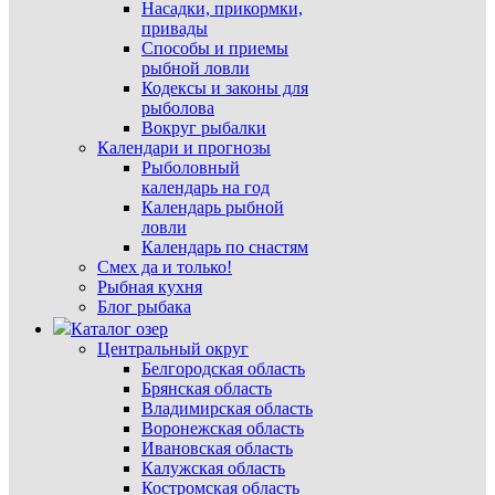
Насадки, прикормки,
привады
Способы и приемы
рыбной ловли
Кодексы и законы для
рыболова
Вокруг рыбалки
Календари и прогнозы
Рыболовный
календарь на год
Календарь рыбной
ловли
Календарь по снастям
Смех да и только!
Рыбная кухня
Блог рыбака
Каталог озер
Центральный округ
Белгородская область
Брянская область
Владимирская область
Воронежская область
Ивановская область
Калужская область
Костромская область