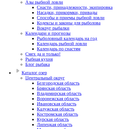
Азы рыбной ловли
Снасти, принадлежности, экипировка
Насадки, прикормки, привады
Способы и приемы рыбной ловли
Кодексы и законы для рыболова
Вокруг рыбалки
Календари и прогнозы
Рыболовный календарь на год
Календарь рыбной ловли
Календарь по снастям
Смех да и только!
Рыбная кухня
Блог рыбака
Каталог озер
Центральный округ
Белгородская область
Брянская область
Владимирская область
Воронежская область
Ивановская область
Калужская область
Костромская область
Курская область
Липецкая область