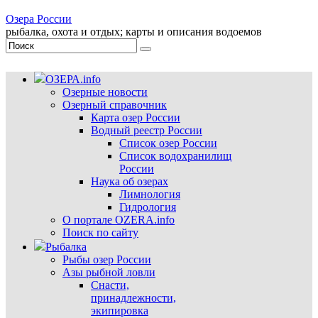
Озера России
рыбалка, охота и отдых; карты и описания водоемов
ОЗЕРА.info
Озерные новости
Озерный справочник
Карта озер России
Водный реестр России
Список озер России
Список водохранилищ
России
Наука об озерах
Лимнология
Гидрология
О портале OZERA.info
Поиск по сайту
Рыбалка
Рыбы озер России
Азы рыбной ловли
Снасти,
принадлежности,
экипировка