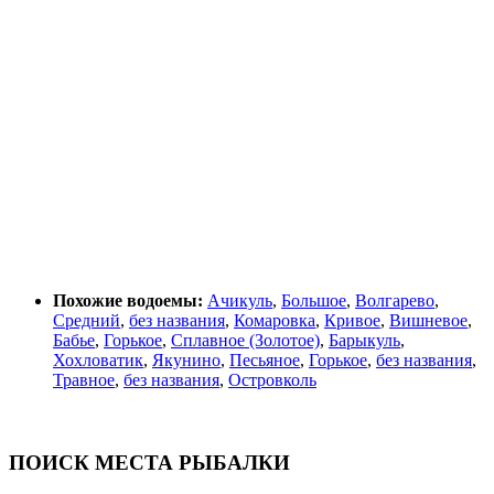
Похожие водоемы:
Ачикуль
,
Большое
,
Волгарево
,
Средний
,
без названия
,
Комаровка
,
Кривое
,
Вишневое
,
Бабье
,
Горькое
,
Сплавное (Золотое)
,
Барыкуль
,
Хохловатик
,
Якунино
,
Песьяное
,
Горькое
,
без названия
,
Травное
,
без названия
,
Островколь
ПОИСК МЕСТА РЫБАЛКИ