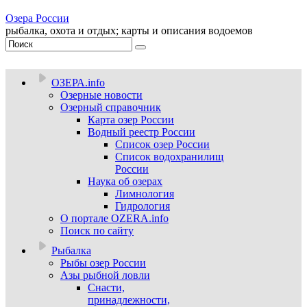
Озера России
рыбалка, охота и отдых; карты и описания водоемов
ОЗЕРА.info
Озерные новости
Озерный справочник
Карта озер России
Водный реестр России
Список озер России
Список водохранилищ
России
Наука об озерах
Лимнология
Гидрология
О портале OZERA.info
Поиск по сайту
Рыбалка
Рыбы озер России
Азы рыбной ловли
Снасти,
принадлежности,