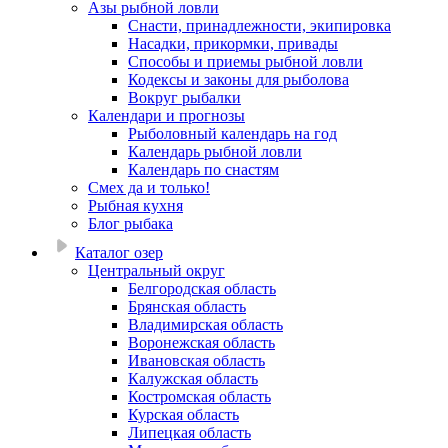
Азы рыбной ловли
Снасти, принадлежности, экипировка
Насадки, прикормки, привады
Способы и приемы рыбной ловли
Кодексы и законы для рыболова
Вокруг рыбалки
Календари и прогнозы
Рыболовный календарь на год
Календарь рыбной ловли
Календарь по снастям
Смех да и только!
Рыбная кухня
Блог рыбака
Каталог озер
Центральный округ
Белгородская область
Брянская область
Владимирская область
Воронежская область
Ивановская область
Калужская область
Костромская область
Курская область
Липецкая область