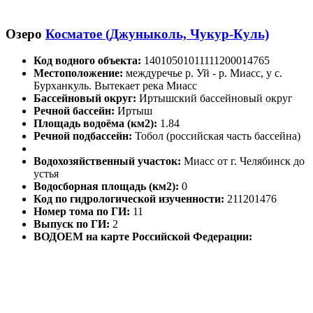
Озеро
Косматое (Джуныколь, Чукур-Куль)
Код водного объекта:
14010501011111200014765
Местоположение:
междуречье р. Уй - р. Миасс, у с.
Бурханкуль. Вытекает река Миасс
Бассейновый округ:
Иртышский бассейновый округ
Речной бассейн:
Иртыш
Площадь водоёма (км2):
1.84
Речной подбассейн:
Тобол (российская часть бассейна)
Водохозяйственный участок:
Миасс от г. Челябинск до
устья
Водосборная площадь (км2):
0
Код по гидрологической изученности:
211201476
Номер тома по ГИ:
11
Выпуск по ГИ:
2
ВОДОЕМ на карте Российской Федерации: