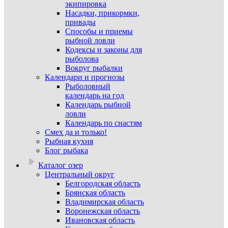
экипировка
Насадки, прикормки,
привады
Способы и приемы
рыбной ловли
Кодексы и законы для
рыболова
Вокруг рыбалки
Календари и прогнозы
Рыболовный
календарь на год
Календарь рыбной
ловли
Календарь по снастям
Смех да и только!
Рыбная кухня
Блог рыбака
Каталог озер
Центральный округ
Белгородская область
Брянская область
Владимирская область
Воронежская область
Ивановская область