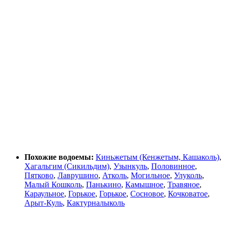
Похожие водоемы:
Киньжетым (Кенжетым, Кашаколь)
,
Хагальгим (Сикильдим)
,
Узынкуль
,
Половинное
,
Пятково
,
Лаврушино
,
Атколь
,
Могильное
,
Улуколь
,
Малый Кошколь
,
Панькино
,
Камышное
,
Травяное
,
Караульное
,
Горькое
,
Горькое
,
Сосновое
,
Кочковатое
,
Арыт-Куль
,
Кактурналыколь