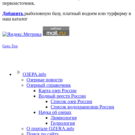
первоисточник.
Добавить
рыболовную базу, платный водоем или турфирму в
наш каталог
Goto Top
ОЗЕРА.info
Озерные новости
Озерный справочник
Карта озер России
Водный реестр России
Список озер России
Список водохранилищ России
Наука об озерах
Лимнология
Гидрология
О портале OZERA.info
Поиск по сайту