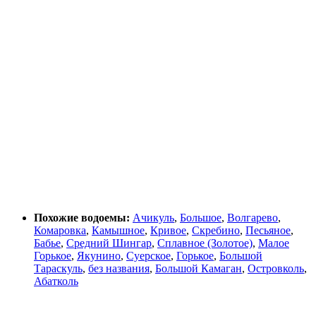
Похожие водоемы:
Ачикуль
,
Большое
,
Волгарево
,
Комаровка
,
Камышное
,
Кривое
,
Скребино
,
Песьяное
,
Бабье
,
Средний Шингар
,
Сплавное (Золотое)
,
Малое
Горькое
,
Якунино
,
Суерское
,
Горькое
,
Большой
Тараскуль
,
без названия
,
Большой Камаган
,
Островколь
,
Абатколь