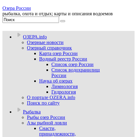
Озера России
рыбалка, охота и отдых; карты и описания водоемов
ОЗЕРА.info
Озерные новости
Озерный справочник
Карта озер России
Водный реестр России
Список озер России
Список водохранилищ
России
Наука об озерах
Лимнология
Гидрология
О портале OZERA.info
Поиск по сайту
Рыбалка
Рыбы озер России
Азы рыбной ловли
Снасти,
принадлежности,