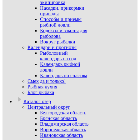
экипировка
Насадки, прикормки,
привады
Способы и приемы
рыбной ловли
Кодексы и законы для
рыболова
Вокруг рыбалки
Календари и прогнозы
Рыболовный
календарь на год
Календарь рыбной
ловли
Календарь по снастям
Смех да и только!
Рыбная кухня
Блог рыбака
Каталог озер
Центральный округ
Белгородская область
Брянская область
Владимирская область
Воронежская область
Ивановская область