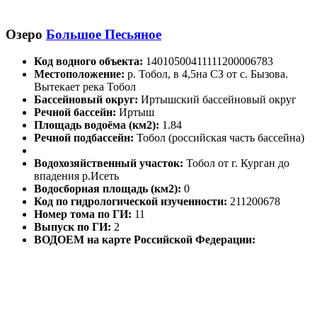
Озеро
Большое Песьяное
Код водного объекта:
14010500411111200006783
Местоположение:
р. Тобол, в 4,5на СЗ от с. Бызова.
Вытекает река Тобол
Бассейновый округ:
Иртышский бассейновый округ
Речной бассейн:
Иртыш
Площадь водоёма (км2):
1.84
Речной подбассейн:
Тобол (российская часть бассейна)
Водохозяйственный участок:
Тобол от г. Курган до
впадения р.Исеть
Водосборная площадь (км2):
0
Код по гидрологической изученности:
211200678
Номер тома по ГИ:
11
Выпуск по ГИ:
2
ВОДОЕМ на карте Российской Федерации: