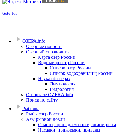
Goto Top
ОЗЕРА.info
Озерные новости
Озерный справочник
Карта озер России
Водный реестр России
Список озер России
Список водохранилищ России
Наука об озерах
Лимнология
Гидрология
О портале OZERA.info
Поиск по сайту
Рыбалка
Рыбы озер России
Азы рыбной ловли
Снасти, принадлежности, экипировка
Насадки, прикормки, привады