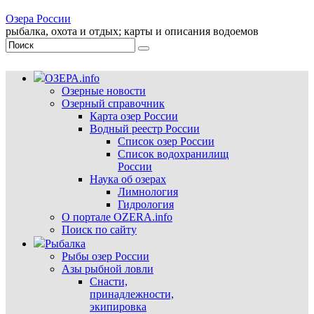
Озера России
рыбалка, охота и отдых; карты и описания водоемов
ОЗЕРА.info
Озерные новости
Озерный справочник
Карта озер России
Водный реестр России
Список озер России
Список водохранилищ
России
Наука об озерах
Лимнология
Гидрология
О портале OZERA.info
Поиск по сайту
Рыбалка
Рыбы озер России
Азы рыбной ловли
Снасти,
принадлежности,
экипировка