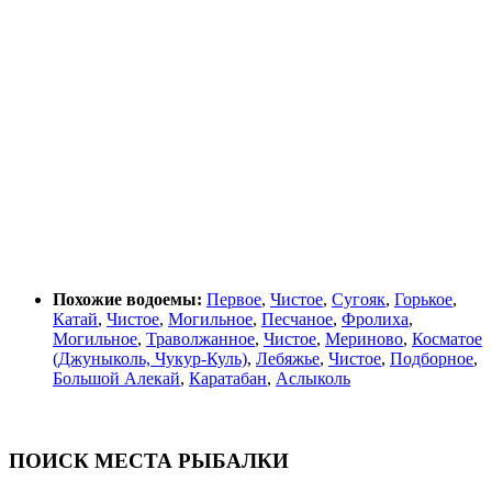
Похожие водоемы:
Первое
,
Чистое
,
Сугояк
,
Горькое
,
Катай
,
Чистое
,
Могильное
,
Песчаное
,
Фролиха
,
Могильное
,
Траволжанное
,
Чистое
,
Мериново
,
Косматое
(Джуныколь, Чукур-Куль)
,
Лебяжье
,
Чистое
,
Подборное
,
Большой Алекай
,
Каратабан
,
Аслыколь
ПОИСК МЕСТА РЫБАЛКИ