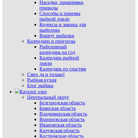
Насадки, прикормки,
привады
Способы и приемы
рыбной ловли
Кодексы и законы для
рыболова
Вокруг рыбалки
Календари и прогнозы
Рыболовный
календарь на год
Календарь рыбной
ловли
Календарь по снастям
Смех да и только!
Рыбная кухня
Блог рыбака
Каталог озер
Центральный округ
Белгородская область
Брянская область
Владимирская область
Воронежская область
Ивановская область
Калужская область
Костромская область