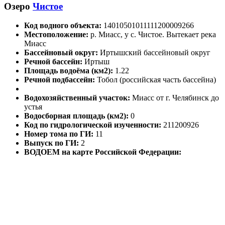
Озеро
Чистое
Код водного объекта:
14010501011111200009266
Местоположение:
р. Миасс, у с. Чистое. Вытекает река
Миасс
Бассейновый округ:
Иртышский бассейновый округ
Речной бассейн:
Иртыш
Площадь водоёма (км2):
1.22
Речной подбассейн:
Тобол (российская часть бассейна)
Водохозяйственный участок:
Миасс от г. Челябинск до
устья
Водосборная площадь (км2):
0
Код по гидрологической изученности:
211200926
Номер тома по ГИ:
11
Выпуск по ГИ:
2
ВОДОЕМ на карте Российской Федерации: