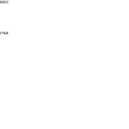
Миасс
стья