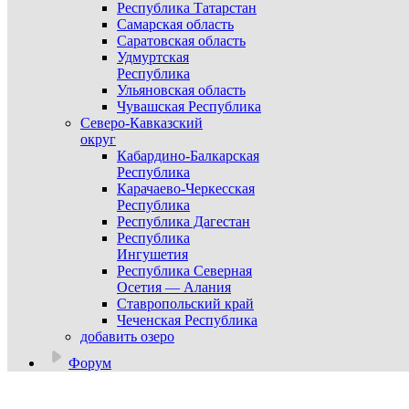
Республика Татарстан
Самарская область
Саратовская область
Удмуртская
Республика
Ульяновская область
Чувашская Республика
Северо-Кавказский
округ
Кабардино-Балкарская
Республика
Карачаево-Черкесская
Республика
Республика Дагестан
Республика
Ингушетия
Республика Северная
Осетия — Алания
Ставропольский край
Чеченская Республика
добавить озеро
Форум