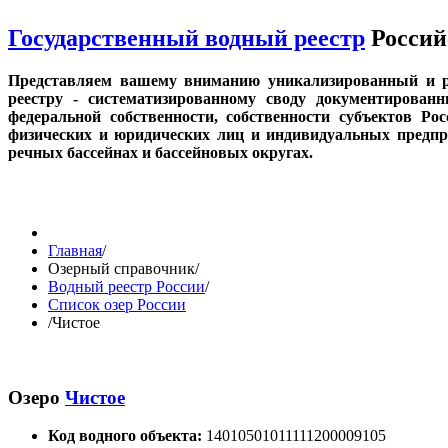
Государственный водный реестр
Россий
Представляем вашему вниманию уникализированный и р
реестру - систематизированному своду документирован
федеральной собственности, собственности субъектов Ро
физических и юридических лиц и индивидуальных предпри
речных бассейнах и бассейновых округах.
Главная
/
Озерный справочник
/
Водный реестр России
/
Список озер России
/
Чистое
Озеро
Чистое
Код водного объекта:
14010501011111200009105