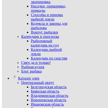
экипировка
Насадки, прикормки,
привады
Способы и приемы
рыбной ловли
Кодексы и законы для
рыболова
Вокруг рыбалки
Календари и прогнозы
Рыболовный
календарь на год
Календарь рыбной
ловли
Календарь по снастям
Смех да и только!
Рыбная кухня
Блог рыбака
Каталог озер
Центральный округ
Белгородская область
Брянская область
Владимирская область
Воронежская область
Ивановская область