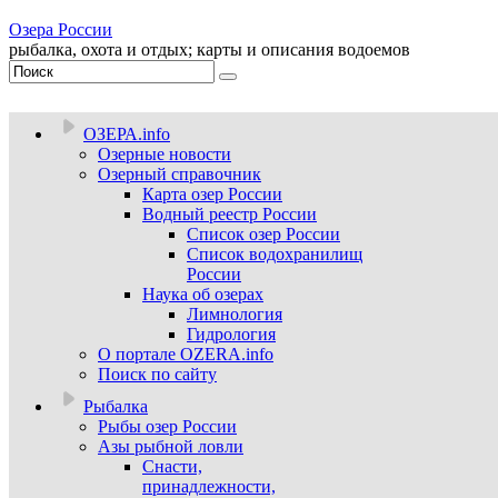
Озера России
рыбалка, охота и отдых; карты и описания водоемов
ОЗЕРА.info
Озерные новости
Озерный справочник
Карта озер России
Водный реестр России
Список озер России
Список водохранилищ
России
Наука об озерах
Лимнология
Гидрология
О портале OZERA.info
Поиск по сайту
Рыбалка
Рыбы озер России
Азы рыбной ловли
Снасти,
принадлежности,