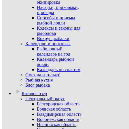
экипировка
Насадки, прикормки,
привады
Способы и приемы
рыбной ловли
Кодексы и законы для
рыболова
Вокруг рыбалки
Календари и прогнозы
Рыболовный
календарь на год
Календарь рыбной
ловли
Календарь по снастям
Смех да и только!
Рыбная кухня
Блог рыбака
Каталог озер
Центральный округ
Белгородская область
Брянская область
Владимирская область
Воронежская область
Ивановская область