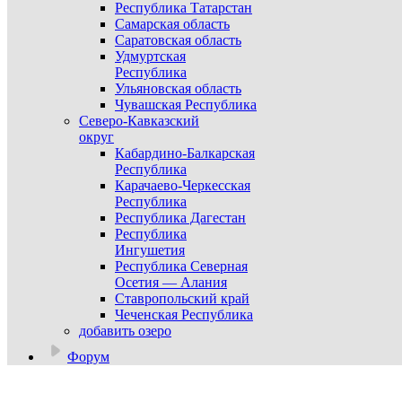
Республика Татарстан
Самарская область
Саратовская область
Удмуртская
Республика
Ульяновская область
Чувашская Республика
Северо-Кавказский
округ
Кабардино-Балкарская
Республика
Карачаево-Черкесская
Республика
Республика Дагестан
Республика
Ингушетия
Республика Северная
Осетия — Алания
Ставропольский край
Чеченская Республика
добавить озеро
Форум