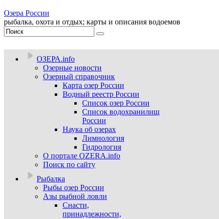
Озера России
рыбалка, охота и отдых; карты и описания водоемов
ОЗЕРА.info
Озерные новости
Озерный справочник
Карта озер России
Водный реестр России
Список озер России
Список водохранилищ
России
Наука об озерах
Лимнология
Гидрология
О портале OZERA.info
Поиск по сайту
Рыбалка
Рыбы озер России
Азы рыбной ловли
Снасти,
принадлежности,