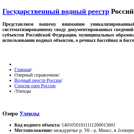
Государственный водный реестр
Россий
Представляем вашему вниманию уникализированн
систематизированному своду документированных сведений 
субъектов Российской Федерации, муниципальных образов
использовании водных объектов, о речных бассейнах и бас
Главная
/
Озерный справочник
/
Водный реестр России
/
Список озер России
/
Уленды
Озеро
Уленды
Код водного объекта:
14010501011111200015601
Местоположение:
междуречье р. Уй - р. Миасс, в 2север