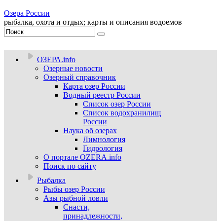
Озера России
рыбалка, охота и отдых; карты и описания водоемов
ОЗЕРА.info
Озерные новости
Озерный справочник
Карта озер России
Водный реестр России
Список озер России
Список водохранилищ
России
Наука об озерах
Лимнология
Гидрология
О портале OZERA.info
Поиск по сайту
Рыбалка
Рыбы озер России
Азы рыбной ловли
Снасти,
принадлежности,