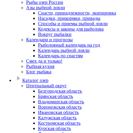
Рыбы озер России
Азы рыбной ловли
Снасти, принадлежности, экипировка
Насадки, прикормки, привады
Способы и приемы рыбной ловли
Кодексы и законы для рыболова
Вокруг рыбалки
Календари и прогнозы
Рыболовный календарь на год
Календарь рыбной ловли
Календарь по снастям
Смех да и только!
Рыбная кухня
Блог рыбака
Каталог озер
Центральный округ
Белгородская область
Брянская область
Владимирская область
Воронежская область
Ивановская область
Калужская область
Костромская область
Курская область