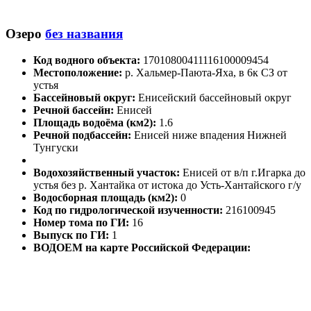
Озеро
без названия
Код водного объекта:
17010800411116100009454
Местоположение:
р. Хальмер-Паюта-Яха, в 6к СЗ от
устья
Бассейновый округ:
Енисейский бассейновый округ
Речной бассейн:
Енисей
Площадь водоёма (км2):
1.6
Речной подбассейн:
Енисей ниже впадения Нижней
Тунгуски
Водохозяйственный участок:
Енисей от в/п г.Игарка до
устья без р. Хантайка от истока до Усть-Хантайского г/у
Водосборная площадь (км2):
0
Код по гидрологической изученности:
216100945
Номер тома по ГИ:
16
Выпуск по ГИ:
1
ВОДОЕМ на карте Российской Федерации: