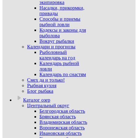
экипировка
Насадки, прикормки,
привады
Способы и приемы
рыбной ловли
Кодексы и законы для
рыболова
Вокруг рыбалки
Календари и прогнозы
Рыболовный
календарь на год
Календарь рыбной
ловли
Календарь по снастям
Смех да и только!
Рыбная кухня
Блог рыбака
Каталог озер
Центральный округ
Белгородская область
Брянская область
Владимирская область
Воронежская область
Ивановская область