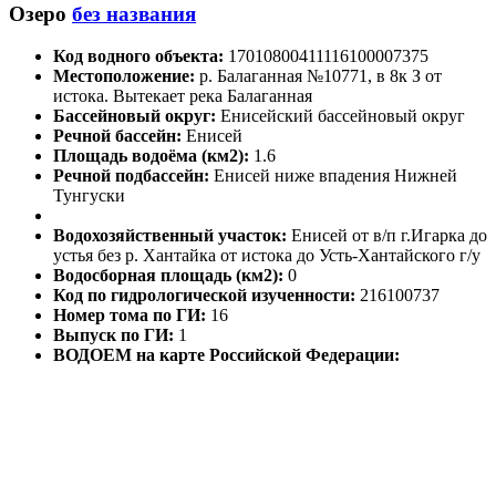
Озеро
без названия
Код водного объекта:
17010800411116100007375
Местоположение:
р. Балаганная №10771, в 8к З от
истока. Вытекает река Балаганная
Бассейновый округ:
Енисейский бассейновый округ
Речной бассейн:
Енисей
Площадь водоёма (км2):
1.6
Речной подбассейн:
Енисей ниже впадения Нижней
Тунгуски
Водохозяйственный участок:
Енисей от в/п г.Игарка до
устья без р. Хантайка от истока до Усть-Хантайского г/у
Водосборная площадь (км2):
0
Код по гидрологической изученности:
216100737
Номер тома по ГИ:
16
Выпуск по ГИ:
1
ВОДОЕМ на карте Российской Федерации: