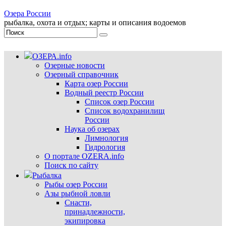
Озера России
рыбалка, охота и отдых; карты и описания водоемов
ОЗЕРА.info
Озерные новости
Озерный справочник
Карта озер России
Водный реестр России
Список озер России
Список водохранилищ
России
Наука об озерах
Лимнология
Гидрология
О портале OZERA.info
Поиск по сайту
Рыбалка
Рыбы озер России
Азы рыбной ловли
Снасти,
принадлежности,
экипировка