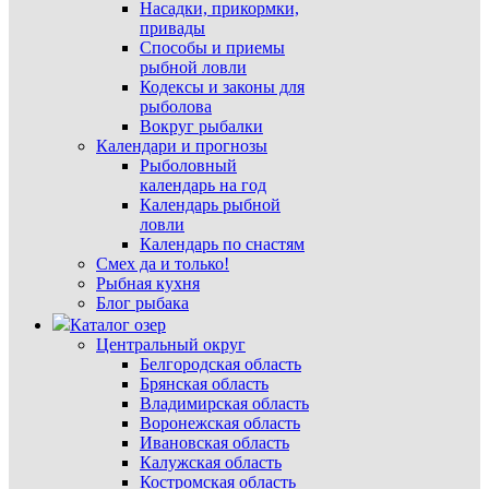
Насадки, прикормки,
привады
Способы и приемы
рыбной ловли
Кодексы и законы для
рыболова
Вокруг рыбалки
Календари и прогнозы
Рыболовный
календарь на год
Календарь рыбной
ловли
Календарь по снастям
Смех да и только!
Рыбная кухня
Блог рыбака
Каталог озер
Центральный округ
Белгородская область
Брянская область
Владимирская область
Воронежская область
Ивановская область
Калужская область
Костромская область