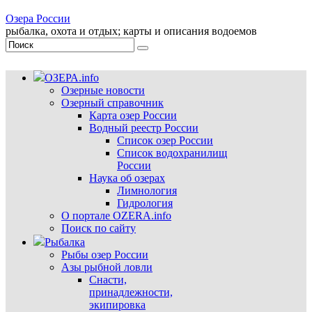
Озера России
рыбалка, охота и отдых; карты и описания водоемов
ОЗЕРА.info
Озерные новости
Озерный справочник
Карта озер России
Водный реестр России
Список озер России
Список водохранилищ
России
Наука об озерах
Лимнология
Гидрология
О портале OZERA.info
Поиск по сайту
Рыбалка
Рыбы озер России
Азы рыбной ловли
Снасти,
принадлежности,
экипировка