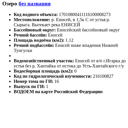
Озеро
без названия
Код водного объекта:
17010800411116100008273
Местоположение:
р. Енисей, в 1,5к С от устья р.
Сырыга. Вытекает река ЕНИСЕЙ
Бассейновый округ:
Енисейский бассейновый округ
Речной бассейн:
Енисей
Площадь водоёма (км2):
1.12
Речной подбассейн:
Енисей ниже впадения Нижней
Тунгуски
Водохозяйственный участок:
Енисей от в/п г.Игарка до
устья без р. Хантайка от истока до Усть-Хантайского г/у
Водосборная площадь (км2):
0
Код по гидрологической изученности:
216100827
Номер тома по ГИ:
16
Выпуск по ГИ:
1
ВОДОЕМ на карте Российской Федерации: