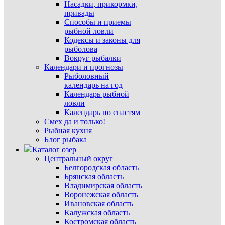
Насадки, прикормки,
привады
Способы и приемы
рыбной ловли
Кодексы и законы для
рыболова
Вокруг рыбалки
Календари и прогнозы
Рыболовный
календарь на год
Календарь рыбной
ловли
Календарь по снастям
Смех да и только!
Рыбная кухня
Блог рыбака
Каталог озер
Центральный округ
Белгородская область
Брянская область
Владимирская область
Воронежская область
Ивановская область
Калужская область
Костромская область