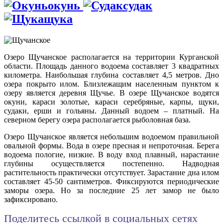
окунь
судак
щука
Озеро Щучанское располагается на территории Курганской
области. Площадь данного водоема составляет 3 квадратных
километра. Наибольшая глубина составляет 4,5 метров. Дно
озера покрыто илом. Близлежащим населенным пунктом к
озеру является деревня Щучье. В озере Щучанское водятся
окуни, караси золотые, караси серебряные, карпы, щуки,
судаки, ерши и гольяны. Данный водоем – платный. На
северном берегу озера располагается рыболовная база.
Озеро Щучанское является небольшим водоемом правильной
овальной формы. Вода в озере пресная и непроточная. Берега
водоема пологие, низкие. В воду вход плавный, нарастание
глубины осуществляется постепенно. Надводная
растительность практически отсутствует. Зарастание дна илом
составляет 45-50 сантиметров. Фиксируются периодические
заморы озера. Но за последние 25 лет замор не было
зафиксировано.
Поделитесь ссылкой в социальных сетях