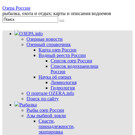
Озера России
рыбалка, охота и отдых; карты и описания водоемов
ОЗЕРА.info
Озерные новости
Озерный справочник
Карта озер России
Водный реестр России
Список озер России
Список водохранилищ
России
Наука об озерах
Лимнология
Гидрология
О портале OZERA.info
Поиск по сайту
Рыбалка
Рыбы озер России
Азы рыбной ловли
Снасти,
принадлежности,
экипировка