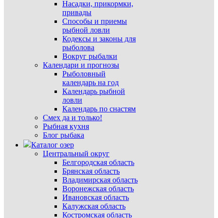
Насадки, прикормки,
привады
Способы и приемы
рыбной ловли
Кодексы и законы для
рыболова
Вокруг рыбалки
Календари и прогнозы
Рыболовный
календарь на год
Календарь рыбной
ловли
Календарь по снастям
Смех да и только!
Рыбная кухня
Блог рыбака
Каталог озер
Центральный округ
Белгородская область
Брянская область
Владимирская область
Воронежская область
Ивановская область
Калужская область
Костромская область