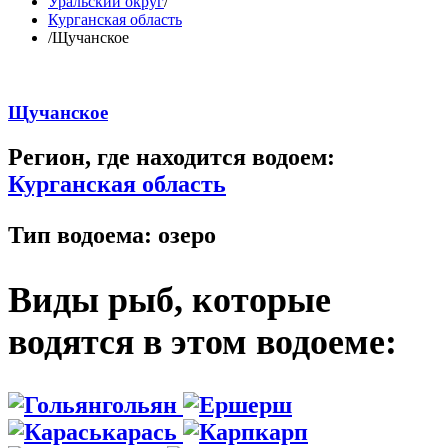
Уральский округ
/
Курганская область
/
Щучанское
Щучанское
Регион, где находится водоем:
Курганская область
Тип водоема:
озеро
Виды рыб, которые
водятся в этом водоеме:
гольян
ерш
карась
карп