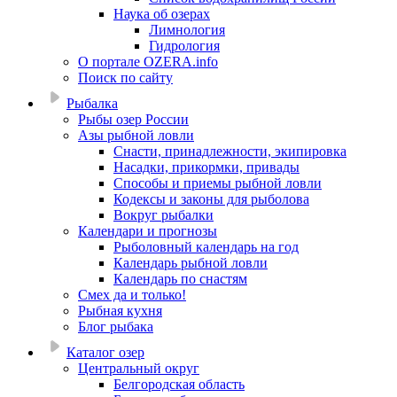
Наука об озерах
Лимнология
Гидрология
О портале OZERA.info
Поиск по сайту
Рыбалка
Рыбы озер России
Азы рыбной ловли
Снасти, принадлежности, экипировка
Насадки, прикормки, привады
Способы и приемы рыбной ловли
Кодексы и законы для рыболова
Вокруг рыбалки
Календари и прогнозы
Рыболовный календарь на год
Календарь рыбной ловли
Календарь по снастям
Смех да и только!
Рыбная кухня
Блог рыбака
Каталог озер
Центральный округ
Белгородская область