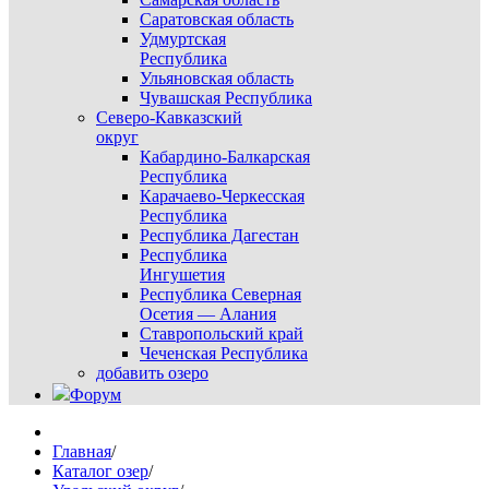
Саратовская область
Удмуртская
Республика
Ульяновская область
Чувашская Республика
Северо-Кавказский
округ
Кабардино-Балкарская
Республика
Карачаево-Черкесская
Республика
Республика Дагестан
Республика
Ингушетия
Республика Северная
Осетия — Алания
Ставропольский край
Чеченская Республика
добавить озеро
Форум
Главная
/
Каталог озер
/