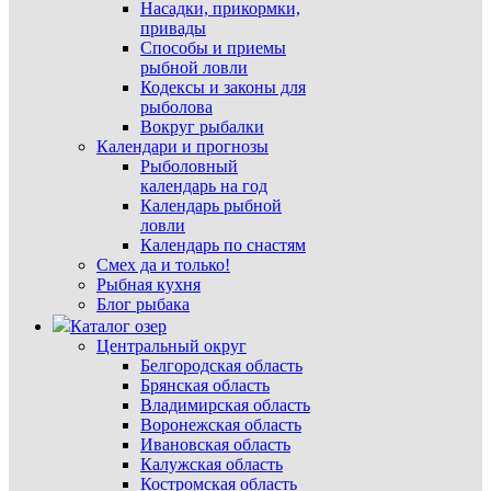
Насадки, прикормки,
привады
Способы и приемы
рыбной ловли
Кодексы и законы для
рыболова
Вокруг рыбалки
Календари и прогнозы
Рыболовный
календарь на год
Календарь рыбной
ловли
Календарь по снастям
Смех да и только!
Рыбная кухня
Блог рыбака
Каталог озер
Центральный округ
Белгородская область
Брянская область
Владимирская область
Воронежская область
Ивановская область
Калужская область
Костромская область