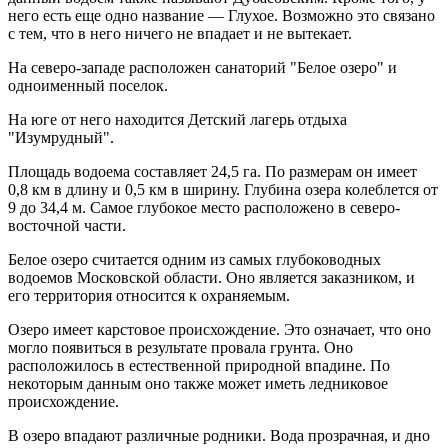
него есть еще одно название — Глухое. Возможно это связано
с тем, что в него ничего не впадает и не вытекает.
На северо-западе расположен санаторий "Белое озеро" и
одноименный поселок.
На юге от него находится Детский лагерь отдыха
"Изумрудный".
Площадь водоема составляет 24,5 га. По размерам он имеет
0,8 км в длину и 0,5 км в ширину. Глубина озера колеблется от
9 до 34,4 м. Самое глубокое место расположено в северо-
восточной части.
Белое озеро считается одним из самых глубоководных
водоемов Московской области. Оно является заказником, и
его территория относится к охраняемым.
Озеро имеет карстовое происхождение. Это означает, что оно
могло появиться в результате провала грунта. Оно
расположилось в естественной природной впадине. По
некоторым данным оно также может иметь ледниковое
происхождение.
В озеро впадают различные родники. Вода прозрачная, и дно