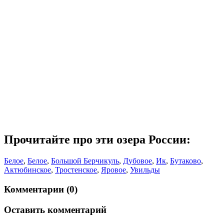
Прочитайте про эти озера России:
Белое
,
Белое
,
Большой Берчикуль
,
Дубовое
,
Ик
,
Бутаково
,
Актюбинское
,
Тростенское
,
Яровое
,
Увильды
Комментарии (0)
Оставить комментарий