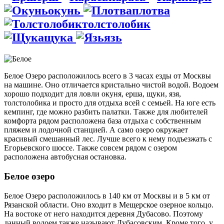
окунь
плотва
толстолобик
щука
язь
Белое Озеро расположилось всего в 3 часах езды от Москвы
на машине. Оно отличается кристально чистой водой. Водоем
хорошо подходит для ловли окуня, ерша, щуки, язя,
толстолобика и просто для отдыха всей с семьей. На юге есть
кемпинг, где можно разбить палатки. Также для любителей
комфорта рядом расположена база отдыха с собственным
пляжем и лодочной станцией. А само озеро окружает
красивый смешанный лес. Лучше всего к нему подъезжать с
Егорьевского шоссе. Также совсем рядом с озером
расположена автобусная остановка.
Белое озеро
Белое Озеро расположилось в 140 км от Москвы и в 5 км от
Рязанской области. Оно входит в Мещерское озерное кольцо.
На востоке от него находится деревня Дубасово. Поэтому
данный водоем также называют Дубасовским. Кроме того, у