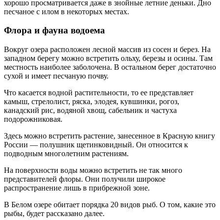
хорошо просматривается даже в знойные летние деньки. Дно
песчаное с илом в некоторых местах.
Флора и фауна водоема
Вокруг озера расположен лесной массив из сосен и берез. На
западном берегу можно встретить ольху, березы и осины. Там
местность наиболее заболочена. В остальном берег достаточно
сухой и имеет песчаную почву.
Что касается водной растительности, то ее представляет
камыш, стрелолист, ряска, элодея, кувшинки, рогоз,
канадский рис, водяной хвощ, сабельник и частуха
подорожниковая.
Здесь можно встретить растение, занесенное в Красную книгу
России — полушник щетинковидный. Он относится к
подводным многолетним растениям.
На поверхности воды можно встретить не так много
представителей флоры. Они получили широкое
распространение лишь в прибрежной зоне.
В Белом озере обитает порядка 20 видов рыб. О том, какие это
рыбы, будет рассказано далее.