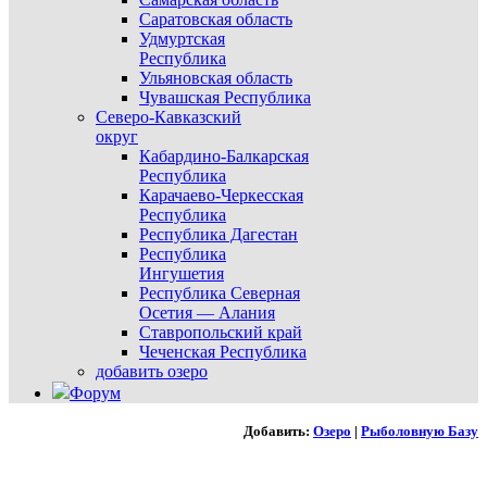
Саратовская область
Удмуртская
Республика
Ульяновская область
Чувашская Республика
Северо-Кавказский
округ
Кабардино-Балкарская
Республика
Карачаево-Черкесская
Республика
Республика Дагестан
Республика
Ингушетия
Республика Северная
Осетия — Алания
Ставропольский край
Чеченская Республика
добавить озеро
Форум
Добавить:
Озеро
|
Рыболовную Базу