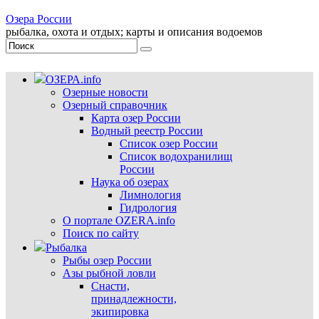
Озера России
рыбалка, охота и отдых; карты и описания водоемов
ОЗЕРА.info
Озерные новости
Озерный справочник
Карта озер России
Водный реестр России
Список озер России
Список водохранилищ
России
Наука об озерах
Лимнология
Гидрология
О портале OZERA.info
Поиск по сайту
Рыбалка
Рыбы озер России
Азы рыбной ловли
Снасти,
принадлежности,
экипировка