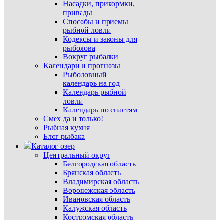
Насадки, прикормки,
привады
Способы и приемы
рыбной ловли
Кодексы и законы для
рыболова
Вокруг рыбалки
Календари и прогнозы
Рыболовный
календарь на год
Календарь рыбной
ловли
Календарь по снастям
Смех да и только!
Рыбная кухня
Блог рыбака
Каталог озер
Центральный округ
Белгородская область
Брянская область
Владимирская область
Воронежская область
Ивановская область
Калужская область
Костромская область