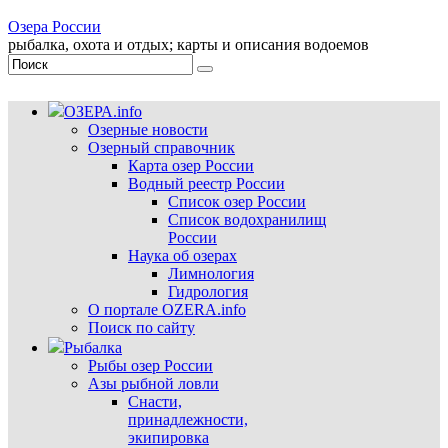
Озера России
рыбалка, охота и отдых; карты и описания водоемов
ОЗЕРА.info
Озерные новости
Озерный справочник
Карта озер России
Водный реестр России
Список озер России
Список водохранилищ
России
Наука об озерах
Лимнология
Гидрология
О портале OZERA.info
Поиск по сайту
Рыбалка
Рыбы озер России
Азы рыбной ловли
Снасти,
принадлежности,
экипировка