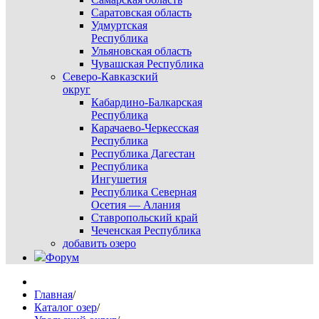
Саратовская область
Удмуртская
Республика
Ульяновская область
Чувашская Республика
Северо-Кавказский
округ
Кабардино-Балкарская
Республика
Карачаево-Черкесская
Республика
Республика Дагестан
Республика
Ингушетия
Республика Северная
Осетия — Алания
Ставропольский край
Чеченская Республика
добавить озеро
Форум
Главная
/
Каталог озер
/