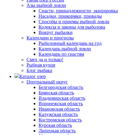
Азы рыбной ловли
Снасти, принадлежности, экипировка
Насадки, прикормки, привады
Способы и приемы рыбной ловли
Кодексы и законы для рыболова
Вокруг рыбалки
Календари и прогнозы
Рыболовный календарь на год
Календарь рыбной ловли
Календарь по снастям
Смех да и только!
Рыбная кухня
Блог рыбака
Каталог озер
Центральный округ
Белгородская область
Брянская область
Владимирская область
Воронежская область
Ивановская область
Калужская область
Костромская область
Курская область
Липецкая область