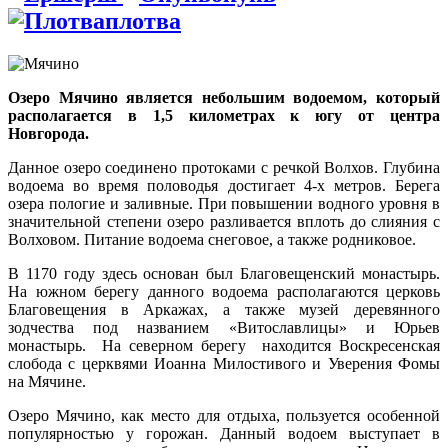
плотва
Озеро Мячино является небольшим водоемом, который
располагается в 1,5 километрах к югу от центра
Новгорода.
Данное озеро соединено протоками с речкой Волхов. Глубина
водоема во время половодья достигает 4-х метров. Берега
озера пологие и заливные. При повышении водного уровня в
значительной степени озеро разливается вплоть до слияния с
Волховом. Питание водоема снеговое, а также родниковое.
В 1170 году здесь основан был Благовещенский монастырь.
На южном берегу данного водоема располагаются церковь
Благовещения в Аркажах, а также музей деревянного
зодчества под названием «Витославлицы» и Юрьев
монастырь. На северном берегу находится Воскресенская
слобода с церквями Иоанна Милостивого и Уверения Фомы
на Мячине.
Озеро Мячино, как место для отдыха, пользуется особенной
популярностью у горожан. Данный водоем выступает в