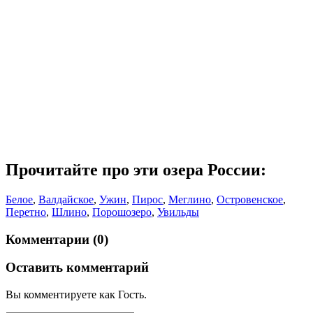
Прочитайте про эти озера России:
Белое
,
Валдайское
,
Ужин
,
Пирос
,
Меглино
,
Островенское
,
Перетно
,
Шлино
,
Порошозеро
,
Увильды
Комментарии (0)
Оставить комментарий
Вы комментируете как Гость.