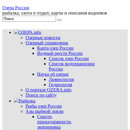
Озера России
рыбалка, охота и отдых; карты и описания водоемов
ОЗЕРА.info
Озерные новости
Озерный справочник
Карта озер России
Водный реестр России
Список озер России
Список водохранилищ
России
Наука об озерах
Лимнология
Гидрология
О портале OZERA.info
Поиск по сайту
Рыбалка
Рыбы озер России
Азы рыбной ловли
Снасти,
принадлежности,
экипировка