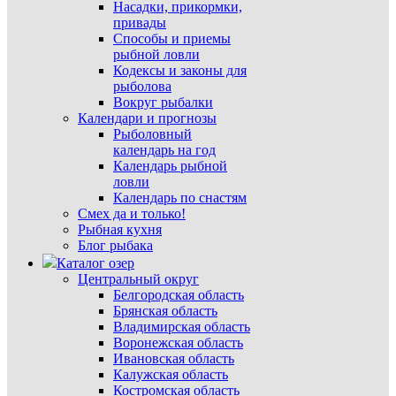
Насадки, прикормки,
привады
Способы и приемы
рыбной ловли
Кодексы и законы для
рыболова
Вокруг рыбалки
Календари и прогнозы
Рыболовный
календарь на год
Календарь рыбной
ловли
Календарь по снастям
Смех да и только!
Рыбная кухня
Блог рыбака
Каталог озер
Центральный округ
Белгородская область
Брянская область
Владимирская область
Воронежская область
Ивановская область
Калужская область
Костромская область