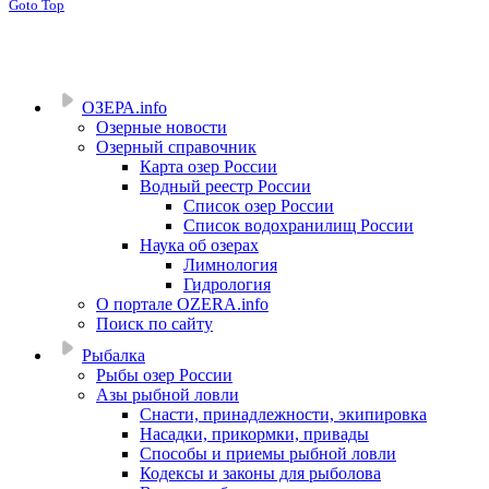
Goto Top
ОЗЕРА.info
Озерные новости
Озерный справочник
Карта озер России
Водный реестр России
Список озер России
Список водохранилищ России
Наука об озерах
Лимнология
Гидрология
О портале OZERA.info
Поиск по сайту
Рыбалка
Рыбы озер России
Азы рыбной ловли
Снасти, принадлежности, экипировка
Насадки, прикормки, привады
Способы и приемы рыбной ловли
Кодексы и законы для рыболова