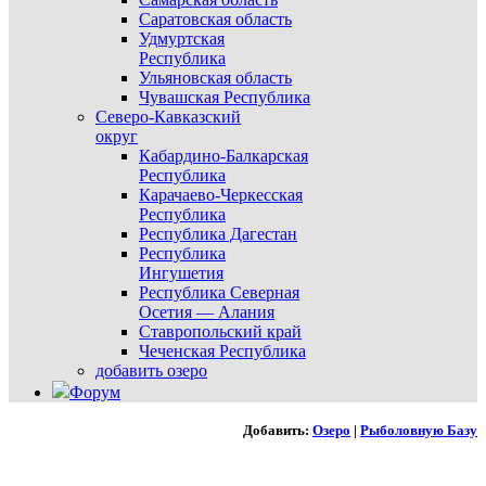
Саратовская область
Удмуртская
Республика
Ульяновская область
Чувашская Республика
Северо-Кавказский
округ
Кабардино-Балкарская
Республика
Карачаево-Черкесская
Республика
Республика Дагестан
Республика
Ингушетия
Республика Северная
Осетия — Алания
Ставропольский край
Чеченская Республика
добавить озеро
Форум
Добавить:
Озеро
|
Рыболовную Базу