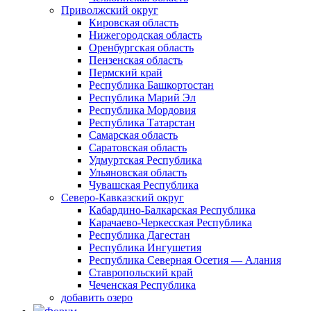
Приволжский округ
Кировская область
Нижегородская область
Оренбургская область
Пензенская область
Пермский край
Республика Башкортостан
Республика Марий Эл
Республика Мордовия
Республика Татарстан
Самарская область
Саратовская область
Удмуртская Республика
Ульяновская область
Чувашская Республика
Северо-Кавказский округ
Кабардино-Балкарская Республика
Карачаево-Черкесская Республика
Республика Дагестан
Республика Ингушетия
Республика Северная Осетия — Алания
Ставропольский край
Чеченская Республика
добавить озеро