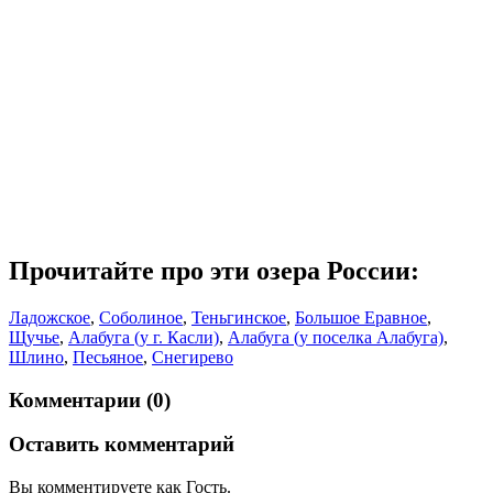
Прочитайте про эти озера России:
Ладожское
,
Соболиное
,
Теньгинское
,
Большое Еравное
,
Щучье
,
Алабуга (у г. Касли)
,
Алабуга (у поселка Алабуга)
,
Шлино
,
Песьяное
,
Снегирево
Комментарии (0)
Оставить комментарий
Вы комментируете как Гость.