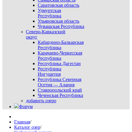
Саратовская область
Удмуртская
Республика
Ульяновская область
Чувашская Республика
Северо-Кавказский
округ
Кабардино-Балкарская
Республика
Карачаево-Черкесская
Республика
Республика Дагестан
Республика
Ингушетия
Республика Северная
Осетия — Алания
Ставропольский край
Чеченская Республика
добавить озеро
Форум
Главная
/
Каталог озер
/