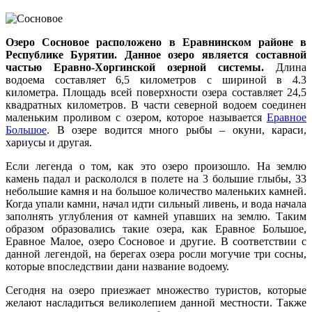
Озеро Сосновое расположено в Еравнинском районе в
Республике Бурятии. Данное озеро является составной
частью Еравно-Хоргинской озерной системы.
Длина
водоема составляет 6,5 километров с шириной в 4.3
километра. Площадь всей поверхности озера составляет 24,5
квадратных километров. В части северной водоем соединен
маленьким проливом с озером, которое называется
Еравное
Большое
. В озере водится много рыбы – окуни, караси,
хариусы и другая.
Если легенда о том, как это озеро произошло. На землю
камень падал и раскололся в полете на 3 большие глыбы, 33
небольшие камня и на большое количество маленьких камней.
Когда упали камни, начал идти сильный ливень, и вода начала
заполнять углубления от камней упавших на землю. Таким
образом образовались такие озера, как Еравное Большое,
Еравное Малое, озеро Сосновое и другие. В соответствии с
данной легендой, на берегах озера росли могучие три сосны,
которые впоследствии дани название водоему.
Сегодня на озеро приезжает множество туристов, которые
желают насладиться великолепием данной местности. Также