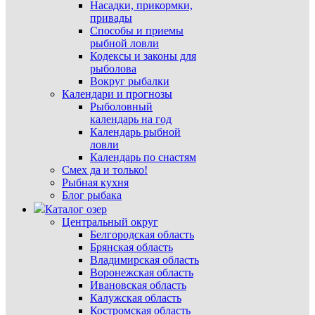
Насадки, прикормки,
привады
Способы и приемы
рыбной ловли
Кодексы и законы для
рыболова
Вокруг рыбалки
Календари и прогнозы
Рыболовный
календарь на год
Календарь рыбной
ловли
Календарь по снастям
Смех да и только!
Рыбная кухня
Блог рыбака
Каталог озер
Центральный округ
Белгородская область
Брянская область
Владимирская область
Воронежская область
Ивановская область
Калужская область
Костромская область