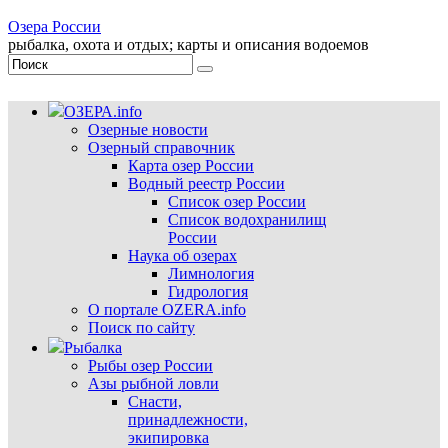
Озера России
рыбалка, охота и отдых; карты и описания водоемов
ОЗЕРА.info
Озерные новости
Озерный справочник
Карта озер России
Водный реестр России
Список озер России
Список водохранилищ
России
Наука об озерах
Лимнология
Гидрология
О портале OZERA.info
Поиск по сайту
Рыбалка
Рыбы озер России
Азы рыбной ловли
Снасти,
принадлежности,
экипировка