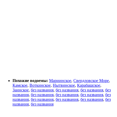
Похожие водоемы:
Мариинское
,
Свердловское Море
,
Камское
,
Воткинское
,
Нытвинское
,
Карабашское
,
Заинское
,
без названия
,
без названия
,
без названия
,
без
названия
,
без названия
,
без названия
,
без названия
,
без
названия
,
без названия
,
без названия
,
без названия
,
без
названия
,
без названия