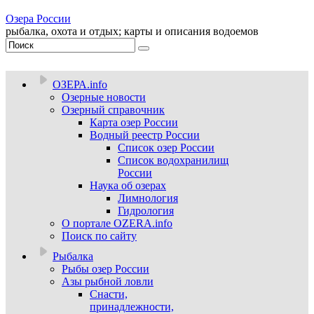
Озера России
рыбалка, охота и отдых; карты и описания водоемов
ОЗЕРА.info
Озерные новости
Озерный справочник
Карта озер России
Водный реестр России
Список озер России
Список водохранилищ
России
Наука об озерах
Лимнология
Гидрология
О портале OZERA.info
Поиск по сайту
Рыбалка
Рыбы озер России
Азы рыбной ловли
Снасти,
принадлежности,