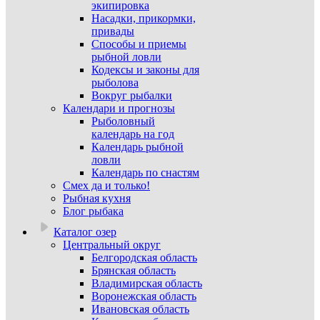
экипировка
Насадки, прикормки,
привады
Способы и приемы
рыбной ловли
Кодексы и законы для
рыболова
Вокруг рыбалки
Календари и прогнозы
Рыболовный
календарь на год
Календарь рыбной
ловли
Календарь по снастям
Смех да и только!
Рыбная кухня
Блог рыбака
Каталог озер
Центральный округ
Белгородская область
Брянская область
Владимирская область
Воронежская область
Ивановская область