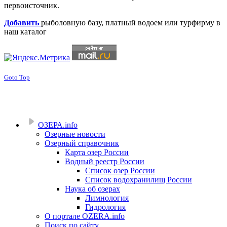
первоисточник.
Добавить
рыболовную базу, платный водоем или турфирму в
наш каталог
Goto Top
ОЗЕРА.info
Озерные новости
Озерный справочник
Карта озер России
Водный реестр России
Список озер России
Список водохранилищ России
Наука об озерах
Лимнология
Гидрология
О портале OZERA.info
Поиск по сайту