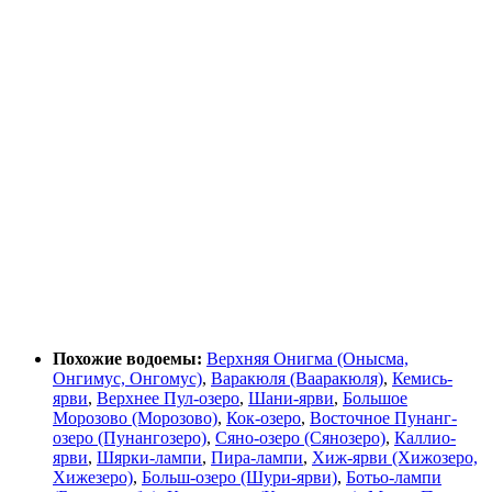
Похожие водоемы:
Верхняя Онигма (Онысма,
Онгимус, Онгомус)
,
Варакюля (Вааракюля)
,
Кемись-
ярви
,
Верхнее Пул-озеро
,
Шани-ярви
,
Большое
Морозово (Морозово)
,
Кок-озеро
,
Восточное Пунанг-
озеро (Пунангозеро)
,
Сяно-озеро (Сянозеро)
,
Каллио-
ярви
,
Шярки-лампи
,
Пира-лампи
,
Хиж-ярви (Хижозеро,
Хижезеро)
,
Больш-озеро (Шури-ярви)
,
Ботьо-лампи