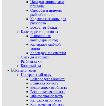
Насадки, прикормки,
привады
Способы и приемы
рыбной ловли
Кодексы и законы для
рыболова
Вокруг рыбалки
Календари и прогнозы
Рыболовный
календарь на год
Календарь рыбной
ловли
Календарь по снастям
Смех да и только!
Рыбная кухня
Блог рыбака
Каталог озер
Центральный округ
Белгородская область
Брянская область
Владимирская область
Воронежская область
Ивановская область
Калужская область
Костромская область