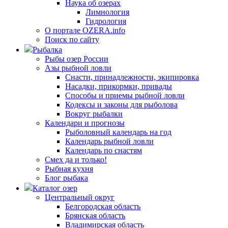
Наука об озерах
Лимнология
Гидрология
О портале OZERA.info
Поиск по сайту
Рыбалка
Рыбы озер России
Азы рыбной ловли
Снасти, принадлежности, экипировка
Насадки, прикормки, привады
Способы и приемы рыбной ловли
Кодексы и законы для рыболова
Вокруг рыбалки
Календари и прогнозы
Рыболовный календарь на год
Календарь рыбной ловли
Календарь по снастям
Смех да и только!
Рыбная кухня
Блог рыбака
Каталог озер
Центральный округ
Белгородская область
Брянская область
Владимирская область