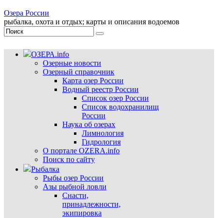
Озера России
рыбалка, охота и отдых; карты и описания водоемов
ОЗЕРА.info
Озерные новости
Озерный справочник
Карта озер России
Водный реестр России
Список озер России
Список водохранилищ
России
Наука об озерах
Лимнология
Гидрология
О портале OZERA.info
Поиск по сайту
Рыбалка
Рыбы озер России
Азы рыбной ловли
Снасти,
принадлежности,
экипировка