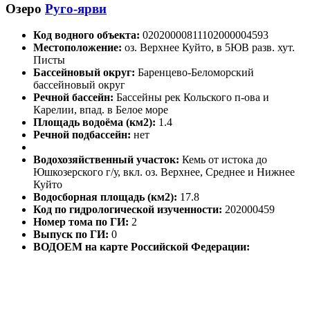
Озеро
Руго-ярви
Код водного объекта:
02020000811102000004593
Местоположение:
оз. Верхнее Куйто, в 5ЮВ разв. хут.
Писты
Бассейновый округ:
Баренцево-Беломорский
бассейновый округ
Речной бассейн:
Бассейны рек Кольского п-ова и
Карелии, впад. в Белое море
Площадь водоёма (км2):
1.4
Речной подбассейн:
нет
Водохозяйственный участок:
Кемь от истока до
Юшкозерского г/у, вкл. оз. Верхнее, Среднее и Нижнее
Куйто
Водосборная площадь (км2):
17.8
Код по гидрологической изученности:
202000459
Номер тома по ГИ:
2
Выпуск по ГИ:
0
ВОДОЕМ на карте Российской Федерации: