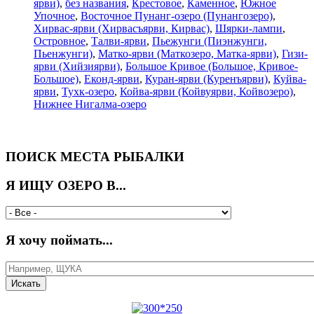
ярви)
,
без названия
,
Крестовое
,
Каменное
,
Южное
Упочное
,
Восточное Пунанг-озеро (Пунангозеро)
,
Хирвас-ярви (Хирвасъярви, Кирвас)
,
Шярки-лампи
,
Островное
,
Талви-ярви
,
Пьежунги (Пиэнжунги,
Пьенжунги)
,
Матко-ярви (Маткозеро, Матка-ярви)
,
Гизи-
ярви (Хийзиярви)
,
Большое Кривое (Большое, Кривое-
Большое)
,
Еконд-ярви
,
Куран-ярви (Куренъярви)
,
Куйва-
ярви
,
Тухк-озеро
,
Койва-ярви (Койвуярви, Койвозеро)
,
Нижнее Нигалма-озеро
ПОИСК МЕСТА РЫБАЛКИ
Я ИЩУ ОЗЕРО В...
Я хочу поймать...