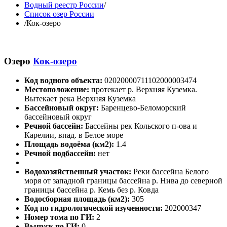
Водный реестр России
/
Список озер России
/
Кок-озеро
Озеро
Кок-озеро
Код водного объекта:
02020000711102000003474
Местоположение:
протекает р. Верхняя Куземка.
Вытекает река Верхняя Куземка
Бассейновый округ:
Баренцево-Беломорский
бассейновый округ
Речной бассейн:
Бассейны рек Кольского п-ова и
Карелии, впад. в Белое море
Площадь водоёма (км2):
1.4
Речной подбассейн:
нет
Водохозяйственный участок:
Реки бассейна Белого
моря от западной границы бассейна р. Нива до северной
границы бассейна р. Кемь без р. Ковда
Водосборная площадь (км2):
305
Код по гидрологической изученности:
202000347
Номер тома по ГИ:
2
Выпуск по ГИ:
0