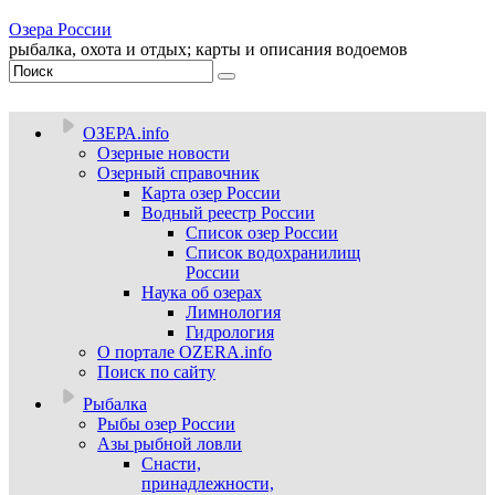
Озера России
рыбалка, охота и отдых; карты и описания водоемов
ОЗЕРА.info
Озерные новости
Озерный справочник
Карта озер России
Водный реестр России
Список озер России
Список водохранилищ
России
Наука об озерах
Лимнология
Гидрология
О портале OZERA.info
Поиск по сайту
Рыбалка
Рыбы озер России
Азы рыбной ловли
Снасти,
принадлежности,