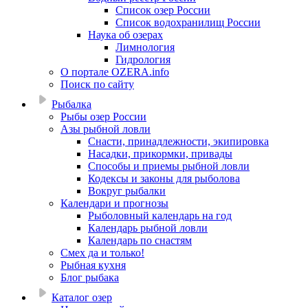
Список озер России
Список водохранилищ России
Наука об озерах
Лимнология
Гидрология
О портале OZERA.info
Поиск по сайту
Рыбалка
Рыбы озер России
Азы рыбной ловли
Снасти, принадлежности, экипировка
Насадки, прикормки, привады
Способы и приемы рыбной ловли
Кодексы и законы для рыболова
Вокруг рыбалки
Календари и прогнозы
Рыболовный календарь на год
Календарь рыбной ловли
Календарь по снастям
Смех да и только!
Рыбная кухня
Блог рыбака
Каталог озер