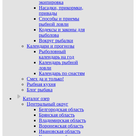
экипировка
Насадки, прикормки,
привады
Способы и приемы
рыбной ловли
Кодексы и законы для
рыболова
Вокруг рыбалки
Календари и прогнозы
Рыболовный
календарь на год
Календарь рыбной
ловли
Календарь по снастям
Смех да и только!
Рыбная кухня
Блог рыбака
Каталог озер
Центральный округ
Белгородская область
Брянская область
Владимирская область
Воронежская область
Ивановская область