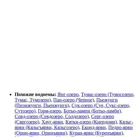
Похожие водоемы:
Янг-озеро
,
Тумас-озеро (Тумосозеро,
Тумас, Тумозеро)
,
Пан-озеро (Черное)
,
Пьежунги
(Пиэнжунги, Пьенжунги)
,
Сук-озеро (Суе, Сукс-озеро,
Сутозеро)
,
Горм-озеро
,
Ботьо-лампи (Ботьо-ламби)
,
Совд-озеро (Севдозеро, Солдозеро)
,
Серг-озеро
(Сяргозеро)
,
Хауг-ярви
,
Кятки-озеро (Киердоми)
,
Кяльг-
ярви (Кяльгъярви, Кяльгозеро)
,
Еконд-ярви
,
Педро-ярви
(Орин-ярви, Оринъярви)
,
Куран-ярви (Куренъярви)
,