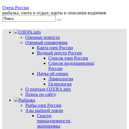
Озера России
рыбалка, охота и отдых; карты и описания водоемов
ОЗЕРА.info
Озерные новости
Озерный справочник
Карта озер России
Водный реестр России
Список озер России
Список водохранилищ
России
Наука об озерах
Лимнология
Гидрология
О портале OZERA.info
Поиск по сайту
Рыбалка
Рыбы озер России
Азы рыбной ловли
Снасти,
принадлежности,
экипировка