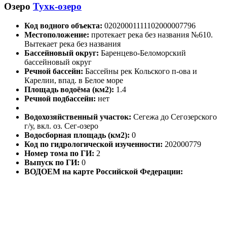
Озеро
Тухк-озеро
Код водного объекта:
02020001111102000007796
Местоположение:
протекает река без названия №610.
Вытекает река без названия
Бассейновый округ:
Баренцево-Беломорский
бассейновый округ
Речной бассейн:
Бассейны рек Кольского п-ова и
Карелии, впад. в Белое море
Площадь водоёма (км2):
1.4
Речной подбассейн:
нет
Водохозяйственный участок:
Сегежа до Сегозерского
г/у, вкл. оз. Сег-озеро
Водосборная площадь (км2):
0
Код по гидрологической изученности:
202000779
Номер тома по ГИ:
2
Выпуск по ГИ:
0
ВОДОЕМ на карте Российской Федерации: