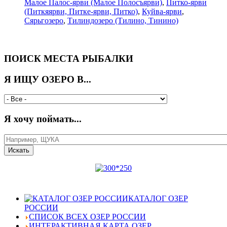
Малое Палос-ярви (Малое Полосъярви)
,
Питко-ярви
(Питкяярви, Питке-ярви, Питко)
,
Куйва-ярви
,
Сярьгозеро
,
Тилиндозеро (Тилино, Тинино)
ПОИСК МЕСТА РЫБАЛКИ
Я ИЩУ ОЗЕРО В...
Я хочу поймать...
КАТАЛОГ ОЗЕР
РОССИИ
СПИСОК ВСЕХ ОЗЕР РОССИИ
ИНТЕРАКТИВНАЯ КАРТА ОЗЕР