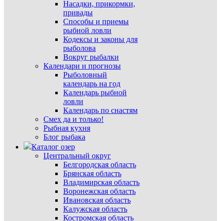
Насадки, прикормки,
привады
Способы и приемы
рыбной ловли
Кодексы и законы для
рыболова
Вокруг рыбалки
Календари и прогнозы
Рыболовный
календарь на год
Календарь рыбной
ловли
Календарь по снастям
Смех да и только!
Рыбная кухня
Блог рыбака
Каталог озер
Центральный округ
Белгородская область
Брянская область
Владимирская область
Воронежская область
Ивановская область
Калужская область
Костромская область