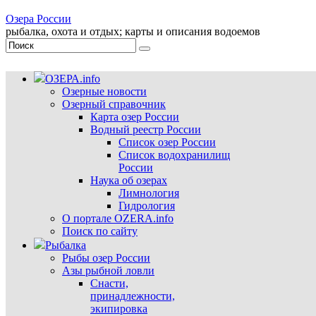
Озера России
рыбалка, охота и отдых; карты и описания водоемов
ОЗЕРА.info
Озерные новости
Озерный справочник
Карта озер России
Водный реестр России
Список озер России
Список водохранилищ
России
Наука об озерах
Лимнология
Гидрология
О портале OZERA.info
Поиск по сайту
Рыбалка
Рыбы озер России
Азы рыбной ловли
Снасти,
принадлежности,
экипировка