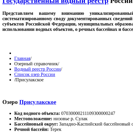
Государственный водный реестр
Россий
Представляем вашему вниманию уникализированн
систематизированному своду документированных сведений 
субъектов Российской Федерации, муниципальных образов
использовании водных объектов, о речных бассейнах и бас
Главная
/
Озерный справочник
/
Водный реестр России
/
Список озер России
/
Присулакское
Озеро
Присулакское
Код водного объекта:
07030000211109300000247
Местоположение:
низовье р. Сулак
Бассейновый округ:
Западно-Каспийский бассейновый 
Речной бассейн:
Терек