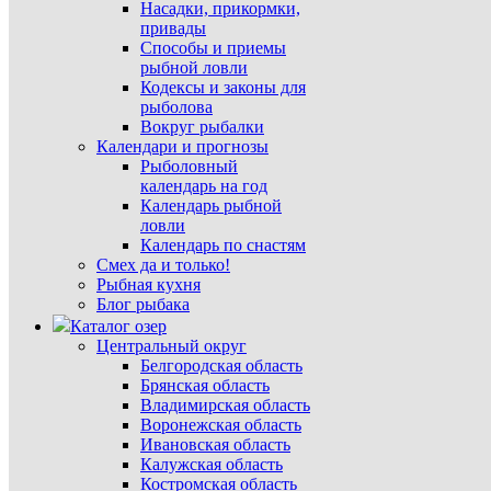
Насадки, прикормки,
привады
Способы и приемы
рыбной ловли
Кодексы и законы для
рыболова
Вокруг рыбалки
Календари и прогнозы
Рыболовный
календарь на год
Календарь рыбной
ловли
Календарь по снастям
Смех да и только!
Рыбная кухня
Блог рыбака
Каталог озер
Центральный округ
Белгородская область
Брянская область
Владимирская область
Воронежская область
Ивановская область
Калужская область
Костромская область