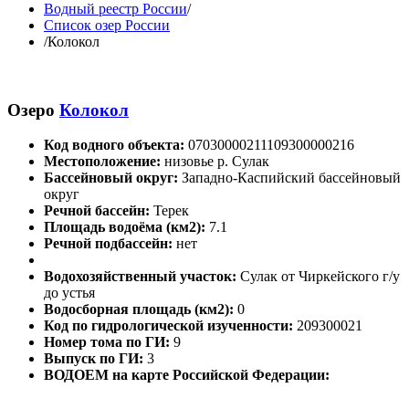
Водный реестр России
/
Список озер России
/
Колокол
Озеро
Колокол
Код водного объекта:
07030000211109300000216
Местоположение:
низовье р. Сулак
Бассейновый округ:
Западно-Каспийский бассейновый
округ
Речной бассейн:
Терек
Площадь водоёма (км2):
7.1
Речной подбассейн:
нет
Водохозяйственный участок:
Сулак от Чиркейского г/у
до устья
Водосборная площадь (км2):
0
Код по гидрологической изученности:
209300021
Номер тома по ГИ:
9
Выпуск по ГИ:
3
ВОДОЕМ на карте Российской Федерации: