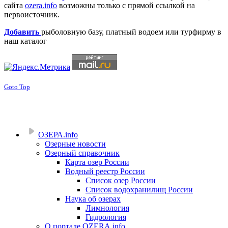
сайта
ozera.info
возможны только с прямой ссылкой на
первоисточник.
Добавить
рыболовную базу, платный водоем или турфирму в
наш каталог
Goto Top
ОЗЕРА.info
Озерные новости
Озерный справочник
Карта озер России
Водный реестр России
Список озер России
Список водохранилищ России
Наука об озерах
Лимнология
Гидрология
О портале OZERA.info