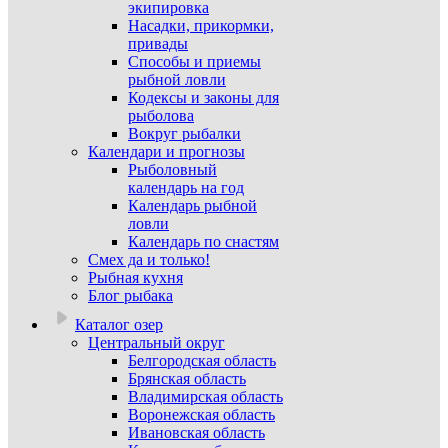
экипировка
Насадки, прикормки,
привады
Способы и приемы
рыбной ловли
Кодексы и законы для
рыболова
Вокруг рыбалки
Календари и прогнозы
Рыболовный
календарь на год
Календарь рыбной
ловли
Календарь по снастям
Смех да и только!
Рыбная кухня
Блог рыбака
Каталог озер
Центральный округ
Белгородская область
Брянская область
Владимирская область
Воронежская область
Ивановская область