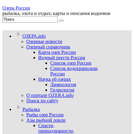
Озера России
рыбалка, охота и отдых; карты и описания водоемов
ОЗЕРА.info
Озерные новости
Озерный справочник
Карта озер России
Водный реестр России
Список озер России
Список водохранилищ
России
Наука об озерах
Лимнология
Гидрология
О портале OZERA.info
Поиск по сайту
Рыбалка
Рыбы озер России
Азы рыбной ловли
Снасти,
принадлежности,