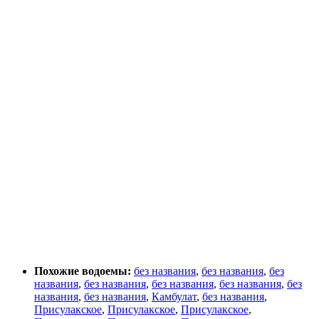
Похожие водоемы:
без названия
,
без названия
,
без
названия
,
без названия
,
без названия
,
без названия
,
без
названия
,
без названия
,
Камбулат
,
без названия
,
Присулакское
,
Присулакское
,
Присулакское
,