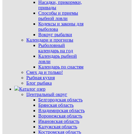
Насадки, прикормки,
привады
Способы и приемы
рыбной ловли
Кодексы и законы для
рыболова
Вокруг рыбалки
Календари и прогнозы
Рыболовный
календарь на год
Календарь рыбной
ловли
Календарь по снастям
Смех да и только!
Рыбная кухня
Блог рыбака
Каталог озер
Центральный округ
Белгородская область
Брянская область
Владимирская область
Воронежская область
Ивановская область
Калужская область
Костромская область