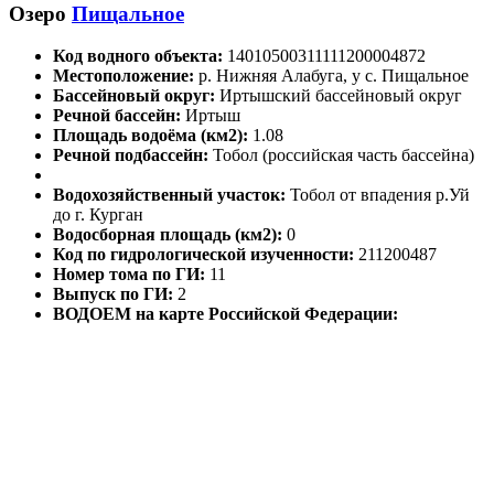
Озеро
Пищальное
Код водного объекта:
14010500311111200004872
Местоположение:
р. Нижняя Алабуга, у с. Пищальное
Бассейновый округ:
Иртышский бассейновый округ
Речной бассейн:
Иртыш
Площадь водоёма (км2):
1.08
Речной подбассейн:
Тобол (российская часть бассейна)
Водохозяйственный участок:
Тобол от впадения р.Уй
до г. Курган
Водосборная площадь (км2):
0
Код по гидрологической изученности:
211200487
Номер тома по ГИ:
11
Выпуск по ГИ:
2
ВОДОЕМ на карте Российской Федерации: