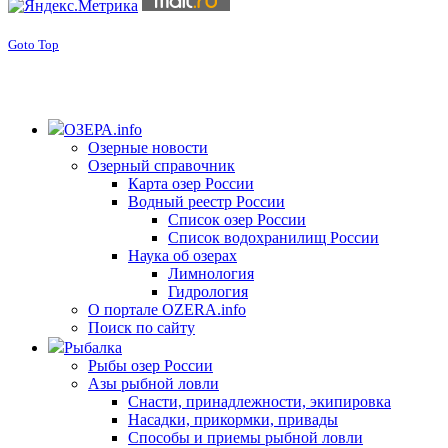
Goto Top
ОЗЕРА.info
Озерные новости
Озерный справочник
Карта озер России
Водный реестр России
Список озер России
Список водохранилищ России
Наука об озерах
Лимнология
Гидрология
О портале OZERA.info
Поиск по сайту
Рыбалка
Рыбы озер России
Азы рыбной ловли
Снасти, принадлежности, экипировка
Насадки, прикормки, привады
Способы и приемы рыбной ловли