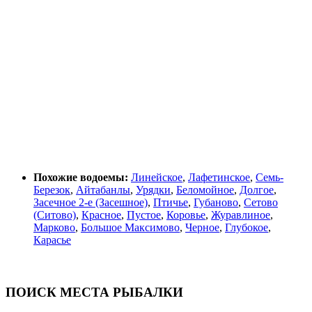
Похожие водоемы:
Линейское
,
Лафетинское
,
Семь-
Березок
,
Айтабанлы
,
Урядки
,
Беломойное
,
Долгое
,
Засечное 2-е (Засешное)
,
Птичье
,
Губаново
,
Сетово
(Ситово)
,
Красное
,
Пустое
,
Коровье
,
Журавлиное
,
Марково
,
Большое Максимово
,
Черное
,
Глубокое
,
Карасье
ПОИСК МЕСТА РЫБАЛКИ