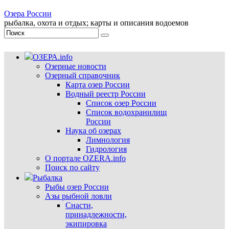
Озера России
рыбалка, охота и отдых; карты и описания водоемов
ОЗЕРА.info
Озерные новости
Озерный справочник
Карта озер России
Водный реестр России
Список озер России
Список водохранилищ
России
Наука об озерах
Лимнология
Гидрология
О портале OZERA.info
Поиск по сайту
Рыбалка
Рыбы озер России
Азы рыбной ловли
Снасти,
принадлежности,
экипировка