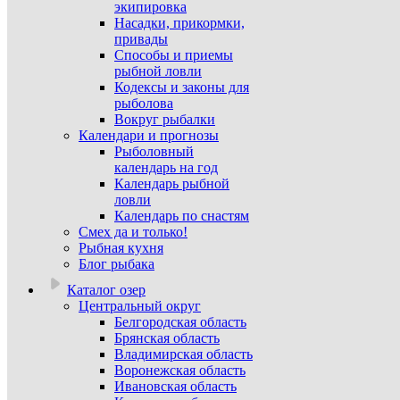
экипировка
Насадки, прикормки,
привады
Способы и приемы
рыбной ловли
Кодексы и законы для
рыболова
Вокруг рыбалки
Календари и прогнозы
Рыболовный
календарь на год
Календарь рыбной
ловли
Календарь по снастям
Смех да и только!
Рыбная кухня
Блог рыбака
Каталог озер
Центральный округ
Белгородская область
Брянская область
Владимирская область
Воронежская область
Ивановская область