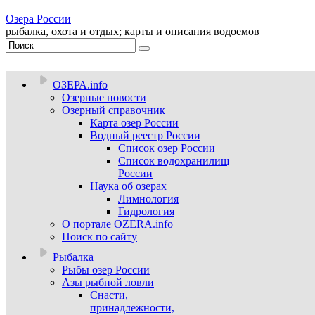
Озера России
рыбалка, охота и отдых; карты и описания водоемов
ОЗЕРА.info
Озерные новости
Озерный справочник
Карта озер России
Водный реестр России
Список озер России
Список водохранилищ
России
Наука об озерах
Лимнология
Гидрология
О портале OZERA.info
Поиск по сайту
Рыбалка
Рыбы озер России
Азы рыбной ловли
Снасти,
принадлежности,