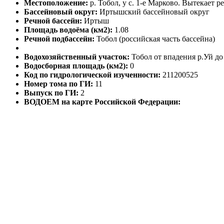
Местоположение:
р. Тобол, у с. 1-е Марково. Вытекает р
Бассейновый округ:
Иртышский бассейновый округ
Речной бассейн:
Иртыш
Площадь водоёма (км2):
1.08
Речной подбассейн:
Тобол (российская часть бассейна)
Водохозяйственный участок:
Тобол от впадения р.Уй до 
Водосборная площадь (км2):
0
Код по гидрологической изученности:
211200525
Номер тома по ГИ:
11
Выпуск по ГИ:
2
ВОДОЕМ на карте Российской Федерации: