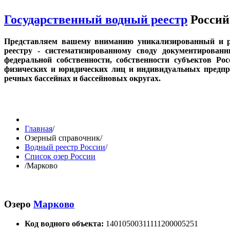
Государственный водный реестр
Россий
Представляем вашему вниманию уникализированный и р
реестру - систематизированному своду документирован
федеральной собственности, собственности субъектов Ро
физических и юридических лиц и индивидуальных предпри
речных бассейнах и бассейновых округах.
Главная
/
Озерный справочник
/
Водный реестр России
/
Список озер России
/
Марково
Озеро
Марково
Код водного объекта:
14010500311111200005251