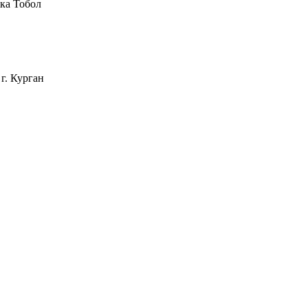
ека Тобол
г. Курган