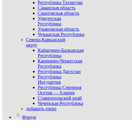
Республика Татарстан
Самарская область
Саратовская область
Удмуртская
Республика
Ульяновская область
Чувашская Республика
Северо-Кавказский
округ
Кабардино-Балкарская
Республика
Карачаево-Черкесская
Республика
Республика Дагестан
Республика
Ингушетия
Республика Северная
Осетия — Алания
Ставропольский край
Чеченская Республика
добавить озеро
Форум