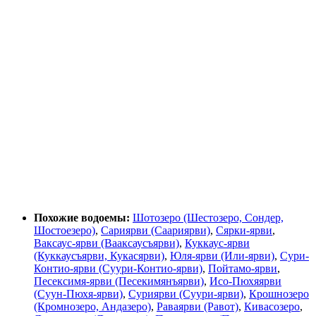
Похожие водоемы:
Шотозеро (Шестозеро, Сондер,
Шостоезеро)
,
Сариярви (Саариярви)
,
Сярки-ярви
,
Ваксаус-ярви (Вааксаусъярви)
,
Куккаус-ярви
(Куккаусъярви, Кукасярви)
,
Юля-ярви (Или-ярви)
,
Сури-
Контио-ярви (Суури-Контио-ярви)
,
Пойтамо-ярви
,
Песексимя-ярви (Песекимянъярви)
,
Исо-Пюхяярви
(Суун-Пюхя-ярви)
,
Суриярви (Суури-ярви)
,
Крошнозеро
(Кромнозеро, Андазеро)
,
Раваярви (Равот)
,
Кивасозеро
,