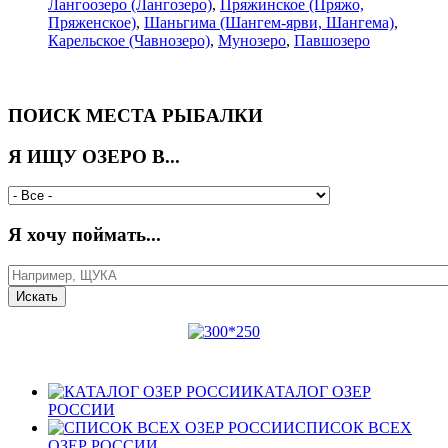
Лангоозеро (Лангозеро)
,
Пряжинское (Пряжо,
Пряженское)
,
Шаньгима (Шангем-ярви, Шангема)
,
Карельское (Чавнозеро)
,
Мунозеро
,
Павшозеро
ПОИСК МЕСТА РЫБАЛКИ
Я ИЩУ ОЗЕРО В...
Я хочу поймать...
КАТАЛОГ ОЗЕР
РОССИИ
СПИСОК ВСЕХ
ОЗЕР РОССИИ