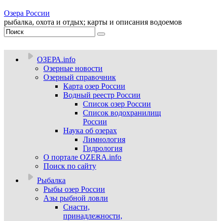
Озера России
рыбалка, охота и отдых; карты и описания водоемов
ОЗЕРА.info
Озерные новости
Озерный справочник
Карта озер России
Водный реестр России
Список озер России
Список водохранилищ
России
Наука об озерах
Лимнология
Гидрология
О портале OZERA.info
Поиск по сайту
Рыбалка
Рыбы озер России
Азы рыбной ловли
Снасти,
принадлежности,