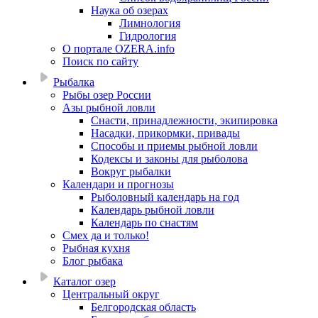
Наука об озерах
Лимнология
Гидрология
О портале OZERA.info
Поиск по сайту
Рыбалка
Рыбы озер России
Азы рыбной ловли
Снасти, принадлежности, экипировка
Насадки, прикормки, привады
Способы и приемы рыбной ловли
Кодексы и законы для рыболова
Вокруг рыбалки
Календари и прогнозы
Рыболовный календарь на год
Календарь рыбной ловли
Календарь по снастям
Смех да и только!
Рыбная кухня
Блог рыбака
Каталог озер
Центральный округ
Белгородская область