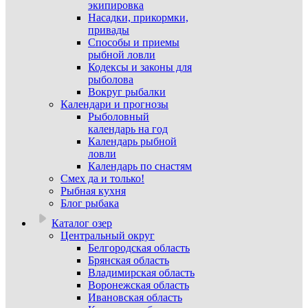
экипировка
Насадки, прикормки,
привады
Способы и приемы
рыбной ловли
Кодексы и законы для
рыболова
Вокруг рыбалки
Календари и прогнозы
Рыболовный
календарь на год
Календарь рыбной
ловли
Календарь по снастям
Смех да и только!
Рыбная кухня
Блог рыбака
Каталог озер
Центральный округ
Белгородская область
Брянская область
Владимирская область
Воронежская область
Ивановская область