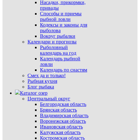
Насадки, прикормки,
привады
Способы и приемы
рыбной ловли
Кодексы и законы для
рыболова
Вокруг рыбалки
Календари и прогнозы
Рыболовный
календарь на год
Календарь рыбной
ловли
Календарь по снастям
Смех да и только!
Рыбная кухня
Блог рыбака
Каталог озер
Центральный округ
Белгородская область
Брянская область
Владимирская область
Воронежская область
Ивановская область
Калужская область
Костромская область