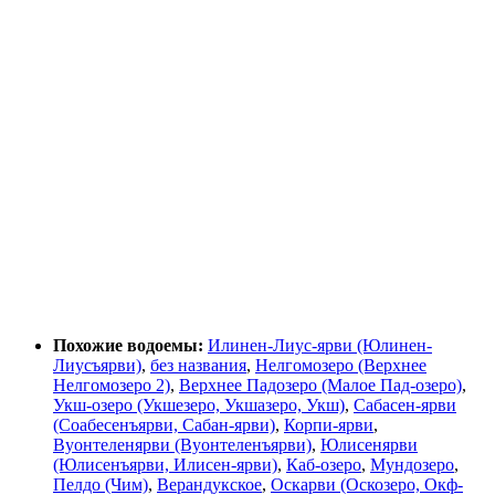
Похожие водоемы:
Илинен-Лиус-ярви (Юлинен-
Лиусъярви)
,
без названия
,
Нелгомозеро (Верхнее
Нелгомозеро 2)
,
Верхнее Падозеро (Малое Пад-озеро)
,
Укш-озеро (Укшезеро, Укшазеро, Укш)
,
Сабасен-ярви
(Соабесенъярви, Сабан-ярви)
,
Корпи-ярви
,
Вуонтеленярви (Вуонтеленъярви)
,
Юлисенярви
(Юлисенъярви, Илисен-ярви)
,
Каб-озеро
,
Мундозеро
,
Пелдо (Чим)
,
Верандукское
,
Оскарви (Оскозеро, Окф-