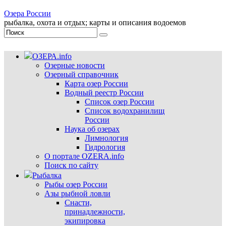
Озера России
рыбалка, охота и отдых; карты и описания водоемов
ОЗЕРА.info
Озерные новости
Озерный справочник
Карта озер России
Водный реестр России
Список озер России
Список водохранилищ
России
Наука об озерах
Лимнология
Гидрология
О портале OZERA.info
Поиск по сайту
Рыбалка
Рыбы озер России
Азы рыбной ловли
Снасти,
принадлежности,
экипировка