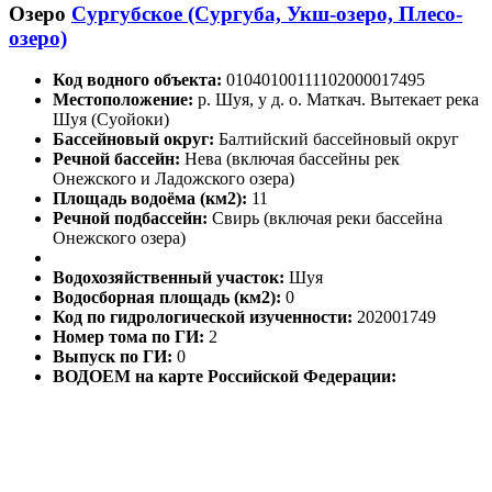
Озеро
Сургубское (Сургуба, Укш-озеро, Плесо-
озеро)
Код водного объекта:
01040100111102000017495
Местоположение:
р. Шуя, у д. о. Маткач. Вытекает река
Шуя (Суойоки)
Бассейновый округ:
Балтийский бассейновый округ
Речной бассейн:
Нева (включая бассейны рек
Онежского и Ладожского озера)
Площадь водоёма (км2):
11
Речной подбассейн:
Свирь (включая реки бассейна
Онежского озера)
Водохозяйственный участок:
Шуя
Водосборная площадь (км2):
0
Код по гидрологической изученности:
202001749
Номер тома по ГИ:
2
Выпуск по ГИ:
0
ВОДОЕМ на карте Российской Федерации: