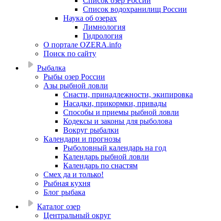
Список озер России
Список водохранилищ России
Наука об озерах
Лимнология
Гидрология
О портале OZERA.info
Поиск по сайту
Рыбалка
Рыбы озер России
Азы рыбной ловли
Снасти, принадлежности, экипировка
Насадки, прикормки, привады
Способы и приемы рыбной ловли
Кодексы и законы для рыболова
Вокруг рыбалки
Календари и прогнозы
Рыболовный календарь на год
Календарь рыбной ловли
Календарь по снастям
Смех да и только!
Рыбная кухня
Блог рыбака
Каталог озер
Центральный округ