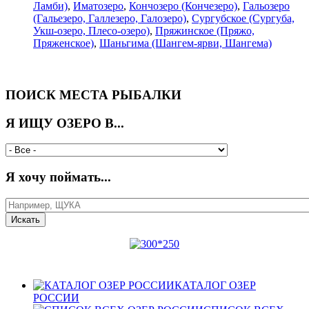
Ламби)
,
Иматозеро
,
Кончозеро (Кончезеро)
,
Гальозеро
(Гальезеро, Галлезеро, Галозеро)
,
Сургубское (Сургуба,
Укш-озеро, Плесо-озеро)
,
Пряжинское (Пряжо,
Пряженское)
,
Шаньгима (Шангем-ярви, Шангема)
ПОИСК МЕСТА РЫБАЛКИ
Я ИЩУ ОЗЕРО В...
Я хочу поймать...
КАТАЛОГ ОЗЕР
РОССИИ