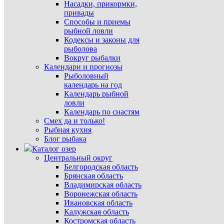
Насадки, прикормки,
привады
Способы и приемы
рыбной ловли
Кодексы и законы для
рыболова
Вокруг рыбалки
Календари и прогнозы
Рыболовный
календарь на год
Календарь рыбной
ловли
Календарь по снастям
Смех да и только!
Рыбная кухня
Блог рыбака
Каталог озер
Центральный округ
Белгородская область
Брянская область
Владимирская область
Воронежская область
Ивановская область
Калужская область
Костромская область