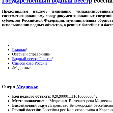
Государственный водный реестр
Россий
Представляем вашему вниманию уникализированн
систематизированному своду документированных сведений 
субъектов Российской Федерации, муниципальных образов
использовании водных объектов, о речных бассейнах и бас
Главная
/
Озерный справочник
/
Водный реестр России
/
Список озер России
/
Медвежье
Озеро
Медвежье
Код водного объекта:
02020000111101000005842
Местоположение:
р. Медвежья. Вытекает река Медвежья
Бассейновый округ:
Баренцево-Беломорский бассейнов
Речной бассейн:
Бассейны рек Кольского п-ова и Карелии