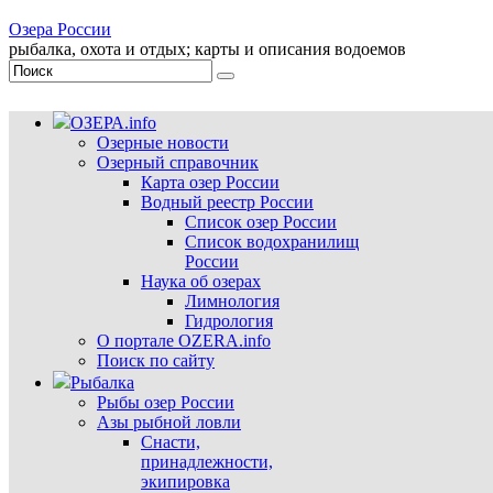
Озера России
рыбалка, охота и отдых; карты и описания водоемов
ОЗЕРА.info
Озерные новости
Озерный справочник
Карта озер России
Водный реестр России
Список озер России
Список водохранилищ
России
Наука об озерах
Лимнология
Гидрология
О портале OZERA.info
Поиск по сайту
Рыбалка
Рыбы озер России
Азы рыбной ловли
Снасти,
принадлежности,
экипировка