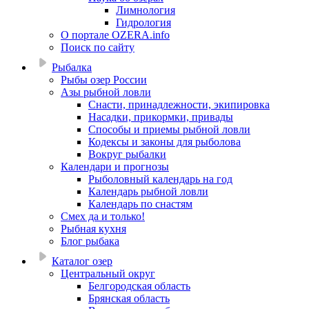
Лимнология
Гидрология
О портале OZERA.info
Поиск по сайту
Рыбалка
Рыбы озер России
Азы рыбной ловли
Снасти, принадлежности, экипировка
Насадки, прикормки, привады
Способы и приемы рыбной ловли
Кодексы и законы для рыболова
Вокруг рыбалки
Календари и прогнозы
Рыболовный календарь на год
Календарь рыбной ловли
Календарь по снастям
Смех да и только!
Рыбная кухня
Блог рыбака
Каталог озер
Центральный округ
Белгородская область
Брянская область