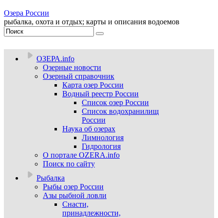
Озера России
рыбалка, охота и отдых; карты и описания водоемов
ОЗЕРА.info
Озерные новости
Озерный справочник
Карта озер России
Водный реестр России
Список озер России
Список водохранилищ
России
Наука об озерах
Лимнология
Гидрология
О портале OZERA.info
Поиск по сайту
Рыбалка
Рыбы озер России
Азы рыбной ловли
Снасти,
принадлежности,