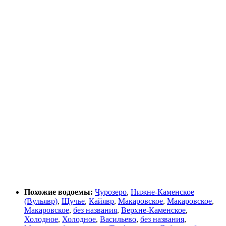
Похожие водоемы:
Чурозеро
,
Нижне-Каменское
(Вульявр)
,
Щучье
,
Кайявр
,
Макаровское
,
Макаровское
,
Макаровское
,
без названия
,
Верхне-Каменское
,
Холодное
,
Холодное
,
Васильево
,
без названия
,