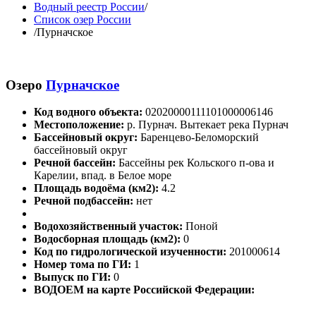
Водный реестр России
/
Список озер России
/
Пурначское
Озеро
Пурначское
Код водного объекта:
02020000111101000006146
Местоположение:
р. Пурнач. Вытекает река Пурнач
Бассейновый округ:
Баренцево-Беломорский
бассейновый округ
Речной бассейн:
Бассейны рек Кольского п-ова и
Карелии, впад. в Белое море
Площадь водоёма (км2):
4.2
Речной подбассейн:
нет
Водохозяйственный участок:
Поной
Водосборная площадь (км2):
0
Код по гидрологической изученности:
201000614
Номер тома по ГИ:
1
Выпуск по ГИ:
0
ВОДОЕМ на карте Российской Федерации: