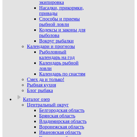
экипировка
Насадки, прикормки,
привады
Способы и приемы
рыбной ловли
Кодексы и законы для
рыболова
Вокруг рыбалки
Календари и прогнозы
Рыболовный
календарь на год
Календарь рыбной
ловли
Календарь по снастям
Смех да и только!
Рыбная кухня
Блог рыбака
Каталог озер
Центральный округ
Белгородская область
Брянская область
Владимирская область
Воронежская область
Ивановская область