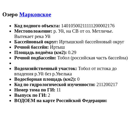
Озеро
Марковское
Код водного объекта:
14010500211111200002176
Местоположение:
р. Уй, на СВ от оз. Метличье.
Вытекает река Уй
Бассейновый округ:
Иртышский бассейновый округ
Речной бассейн:
Иртыш
Площадь водоёма (км2):
0.29
Речной подбассейн:
Тобол (российская часть бассейна)
Водохозяйственный участок:
Тобол от истока до
впадения р.Уй без р.Увелька
Водосборная площадь (км2):
0
Код по гидрологической изученности:
211200217
Номер тома по ГИ:
11
Выпуск по ГИ:
2
ВОДОЕМ на карте Российской Федерации: