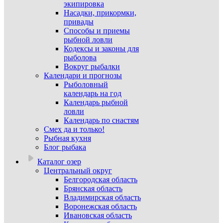
экипировка
Насадки, прикормки,
привады
Способы и приемы
рыбной ловли
Кодексы и законы для
рыболова
Вокруг рыбалки
Календари и прогнозы
Рыболовный
календарь на год
Календарь рыбной
ловли
Календарь по снастям
Смех да и только!
Рыбная кухня
Блог рыбака
Каталог озер
Центральный округ
Белгородская область
Брянская область
Владимирская область
Воронежская область
Ивановская область