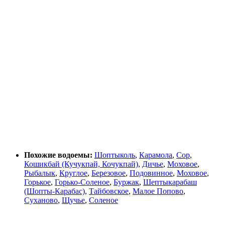
Похожие водоемы:
Шоптыколь
,
Карамола
,
Сор
,
Кошикбай (Кучукпай, Кочукпай)
,
Дичье
,
Моховое
,
Рыбалык
,
Круглое
,
Березовое
,
Подовинное
,
Моховое
,
Горькое
,
Горько-Соленое
,
Буржак
,
Шептыкарабаш
(Шопты-Карабас)
,
Тайбовское
,
Малое Попово
,
Суханово
,
Щучье
,
Соленое