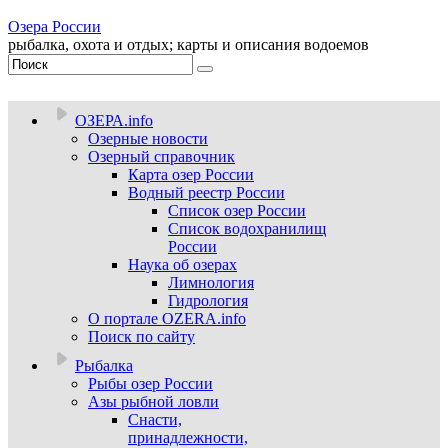
Озера России
рыбалка, охота и отдых; карты и описания водоемов
ОЗЕРА.info
Озерные новости
Озерный справочник
Карта озер России
Водный реестр России
Список озер России
Список водохранилищ
России
Наука об озерах
Лимнология
Гидрология
О портале OZERA.info
Поиск по сайту
Рыбалка
Рыбы озер России
Азы рыбной ловли
Снасти,
принадлежности,