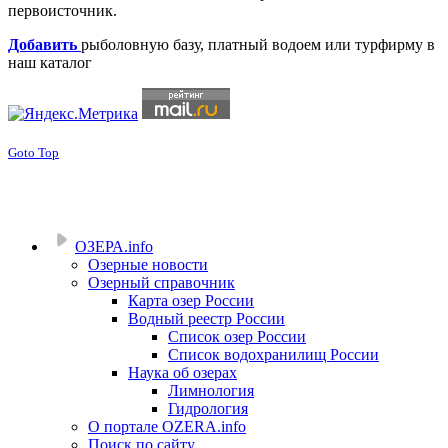
первоисточник.
Добавить
рыболовную базу, платный водоем или турфирму в
наш каталог
Goto Top
ОЗЕРА.info
Озерные новости
Озерный справочник
Карта озер России
Водный реестр России
Список озер России
Список водохранилищ России
Наука об озерах
Лимнология
Гидрология
О портале OZERA.info
Поиск по сайту