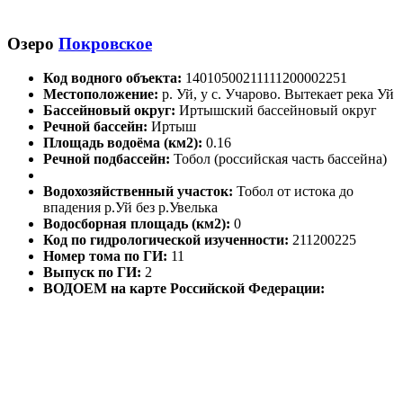
Озеро
Покровское
Код водного объекта:
14010500211111200002251
Местоположение:
р. Уй, у с. Учарово. Вытекает река Уй
Бассейновый округ:
Иртышский бассейновый округ
Речной бассейн:
Иртыш
Площадь водоёма (км2):
0.16
Речной подбассейн:
Тобол (российская часть бассейна)
Водохозяйственный участок:
Тобол от истока до
впадения р.Уй без р.Увелька
Водосборная площадь (км2):
0
Код по гидрологической изученности:
211200225
Номер тома по ГИ:
11
Выпуск по ГИ:
2
ВОДОЕМ на карте Российской Федерации: