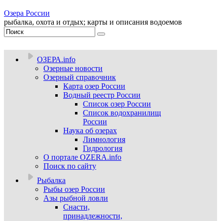
Озера России
рыбалка, охота и отдых; карты и описания водоемов
ОЗЕРА.info
Озерные новости
Озерный справочник
Карта озер России
Водный реестр России
Список озер России
Список водохранилищ
России
Наука об озерах
Лимнология
Гидрология
О портале OZERA.info
Поиск по сайту
Рыбалка
Рыбы озер России
Азы рыбной ловли
Снасти,
принадлежности,