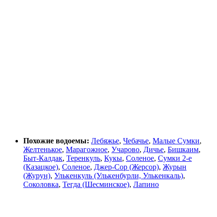
Похожие водоемы:
Лебяжье
,
Чебачье
,
Малые Сумки
,
Желтенькое
,
Марагожное
,
Учарово
,
Дичье
,
Бишкаим
,
Быт-Калдак
,
Теренкуль
,
Кукы
,
Соленое
,
Сумки 2-е
(Казацкое)
,
Соленое
,
Джер-Сор (Жерсор)
,
Журын
(Журун)
,
Улькенкуль (Улькенбурли, Улькенкаль)
,
Соколовка
,
Тегда (Шесминское)
,
Лапино