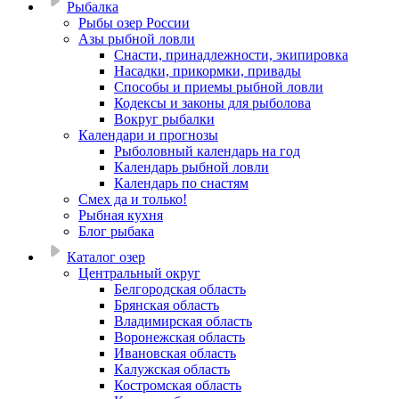
Рыбалка
Рыбы озер России
Азы рыбной ловли
Снасти, принадлежности, экипировка
Насадки, прикормки, привады
Способы и приемы рыбной ловли
Кодексы и законы для рыболова
Вокруг рыбалки
Календари и прогнозы
Рыболовный календарь на год
Календарь рыбной ловли
Календарь по снастям
Смех да и только!
Рыбная кухня
Блог рыбака
Каталог озер
Центральный округ
Белгородская область
Брянская область
Владимирская область
Воронежская область
Ивановская область
Калужская область
Костромская область