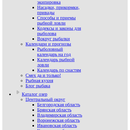
экипировка
Насадки, прикормки,
привады
Способы и приемы
рыбной ловли
Кодексы и законы для
рыболова
Вокруг рыбалки
Календари и прогнозы
Рыболовный
календарь на год
Календарь рыбной
ловли
Календарь по снастям
Смех да и только!
Рыбная кухня
Блог рыбака
Каталог озер
Центральный округ
Белгородская область
Брянская область
Владимирская область
Воронежская область
Ивановская область