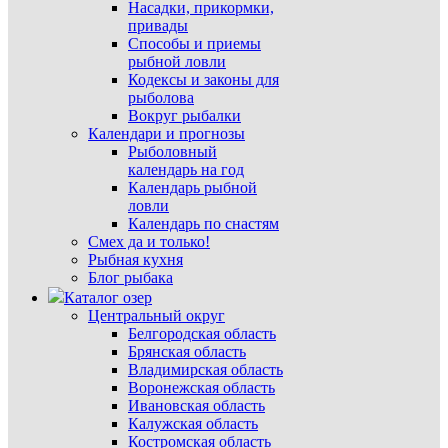
Насадки, прикормки,
привады
Способы и приемы
рыбной ловли
Кодексы и законы для
рыболова
Вокруг рыбалки
Календари и прогнозы
Рыболовный
календарь на год
Календарь рыбной
ловли
Календарь по снастям
Смех да и только!
Рыбная кухня
Блог рыбака
Каталог озер
Центральный округ
Белгородская область
Брянская область
Владимирская область
Воронежская область
Ивановская область
Калужская область
Костромская область