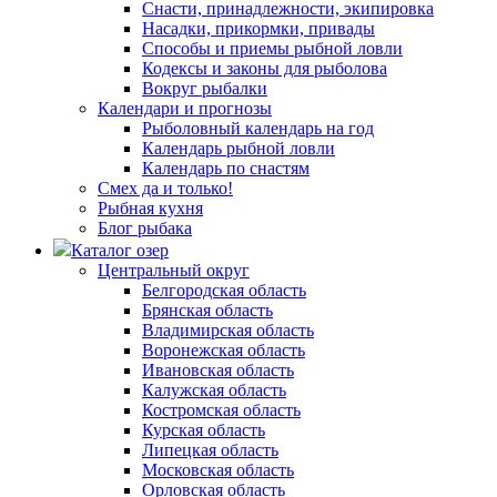
Снасти, принадлежности, экипировка
Насадки, прикормки, привады
Способы и приемы рыбной ловли
Кодексы и законы для рыболова
Вокруг рыбалки
Календари и прогнозы
Рыболовный календарь на год
Календарь рыбной ловли
Календарь по снастям
Смех да и только!
Рыбная кухня
Блог рыбака
Каталог озер
Центральный округ
Белгородская область
Брянская область
Владимирская область
Воронежская область
Ивановская область
Калужская область
Костромская область
Курская область
Липецкая область
Московская область
Орловская область