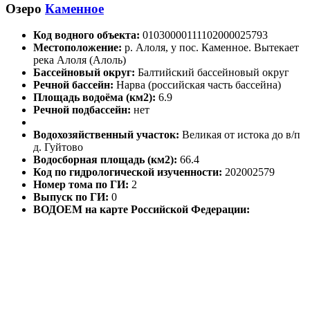
Озеро
Каменное
Код водного объекта:
01030000111102000025793
Местоположение:
р. Алоля, у пос. Каменное. Вытекает
река Алоля (Алоль)
Бассейновый округ:
Балтийский бассейновый округ
Речной бассейн:
Нарва (российская часть бассейна)
Площадь водоёма (км2):
6.9
Речной подбассейн:
нет
Водохозяйственный участок:
Великая от истока до в/п
д. Гуйтово
Водосборная площадь (км2):
66.4
Код по гидрологической изученности:
202002579
Номер тома по ГИ:
2
Выпуск по ГИ:
0
ВОДОЕМ на карте Российской Федерации: