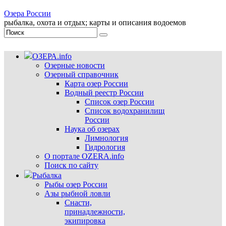
Озера России
рыбалка, охота и отдых; карты и описания водоемов
ОЗЕРА.info
Озерные новости
Озерный справочник
Карта озер России
Водный реестр России
Список озер России
Список водохранилищ
России
Наука об озерах
Лимнология
Гидрология
О портале OZERA.info
Поиск по сайту
Рыбалка
Рыбы озер России
Азы рыбной ловли
Снасти,
принадлежности,
экипировка