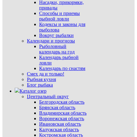
Насадки, прикормки,
привады
Способы и приемы
рыбной ловли
Кодексы и законы для
рыболова
Вокруг рыбалки
Календари и прогнозы
Рыболовный
календарь на год
Календарь рыбной
ловли
Календарь по снастям
Смех да и только!
Рыбная кухня
Блог рыбака
Каталог озер
Центральный округ
Белгородская область
Брянская область
Владимирская область
Воронежская область
Ивановская область
Калужская область
Костромская область