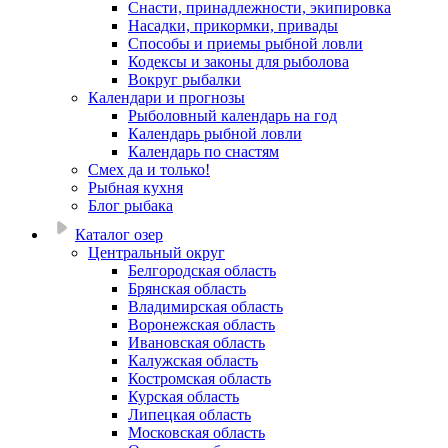
Снасти, принадлежности, экипировка
Насадки, прикормки, привады
Способы и приемы рыбной ловли
Кодексы и законы для рыболова
Вокруг рыбалки
Календари и прогнозы
Рыболовный календарь на год
Календарь рыбной ловли
Календарь по снастям
Смех да и только!
Рыбная кухня
Блог рыбака
Каталог озер
Центральный округ
Белгородская область
Брянская область
Владимирская область
Воронежская область
Ивановская область
Калужская область
Костромская область
Курская область
Липецкая область
Московская область