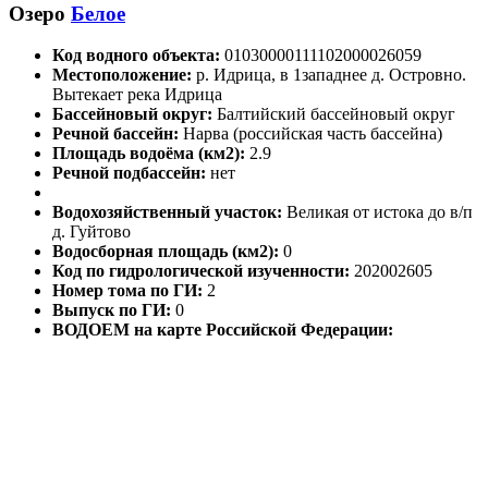
Озеро
Белое
Код водного объекта:
01030000111102000026059
Местоположение:
р. Идрица, в 1западнее д. Островно.
Вытекает река Идрица
Бассейновый округ:
Балтийский бассейновый округ
Речной бассейн:
Нарва (российская часть бассейна)
Площадь водоёма (км2):
2.9
Речной подбассейн:
нет
Водохозяйственный участок:
Великая от истока до в/п
д. Гуйтово
Водосборная площадь (км2):
0
Код по гидрологической изученности:
202002605
Номер тома по ГИ:
2
Выпуск по ГИ:
0
ВОДОЕМ на карте Российской Федерации: