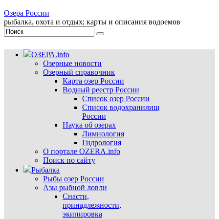
Озера России
рыбалка, охота и отдых; карты и описания водоемов
ОЗЕРА.info
Озерные новости
Озерный справочник
Карта озер России
Водный реестр России
Список озер России
Список водохранилищ
России
Наука об озерах
Лимнология
Гидрология
О портале OZERA.info
Поиск по сайту
Рыбалка
Рыбы озер России
Азы рыбной ловли
Снасти,
принадлежности,
экипировка