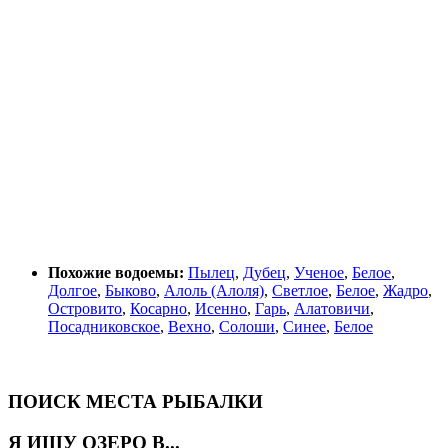
Похожие водоемы:
Пылец
,
Дубец
,
Ученое
,
Белое
,
Долгое
,
Быково
,
Алоль (Алоля)
,
Светлое
,
Белое
,
Жадро
,
Островито
,
Косарно
,
Исенно
,
Гарь
,
Алатовичи
,
Посадниковское
,
Вехно
,
Солоши
,
Синее
,
Белое
ПОИСК МЕСТА РЫБАЛКИ
Я ИЩУ ОЗЕРО В...